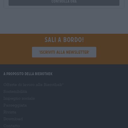
Controlla ora
Sali a bordo!
'Iscriviti alla newsletter'
A proposito della Bierothek
Offerte di lavoro alla Bierothek
®
Sostenibilità
Impegno sociale
Passeggiata
Rivista
Download
Contatto