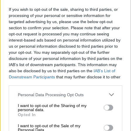
If you wish to opt-out of the sale, sharing to third parties, or
Brauerei
processing of your personal or sensitive information for
Welde
targeted advertising by us, please use the below opt-out
section to confirm your selection. Please note that after your
Tessera Bierothek®
opt-out request is processed you may continue seeing
10258009
interest-based ads based on personal information utilized by
LMIV
us or personal information disclosed to third parties prior to
Operatore responsabile del settore alimentare (UE)
your opt-out. You may separately opt-out of the further
Weldebräu GmbH & Co. KG, Brauereistr. 1, 68723
Plankstadt Deutschland(DE)
disclosure of your personal information by third parties on the
IAB’s list of downstream participants. This information may
Bierregion
also be disclosed by us to third parties on the
IAB’s List of
Deutschland
Downstream Participants
that may further disclose it to other
Stile birra
third parties.
Pilsner
Raccomandazione gastronomica
Personal Data Processing Opt Outs
Avviatore
: Bocconcini con crema di formaggio dolce e salmone
o trota
I want to opt-out of the Sharing of my
Portata principale
: Pesce/bistecca/verdure fritti alla griglia
personal data.
Dessert
: Torta di formaggio e crema
Opted In
Gradazione alcolica
I want to opt-out of the Sale of my
0 % vol
Personal Data.