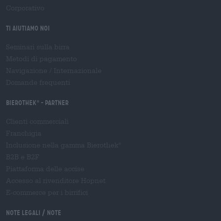
Corporativo
Ti aiutiamo noi
Seminari sulla birra
Metodi di pagamento
Navigazione
/
Internazionale
Domande frequenti
Bierothek
- Partner
®
Clienti commerciali
Franchigia
Inclusione nella gamma Bierothek
®
B2B e B2F
Piattaforma delle accise
Accesso al rivenditore Hopnet
E-commerce per i birrifici
Note legali / Note