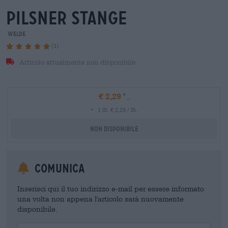
Pilsner stange
Welde
(1)
Articolo attualmente non disponibile
€ 2,29
-
1 St. € 2,29 / St.
Non disponibile
Comunica
Inserisci qui il tuo indirizzo e-mail per essere informato
una volta non appena l'articolo sarà nuovamente
disponibile.
Your Email