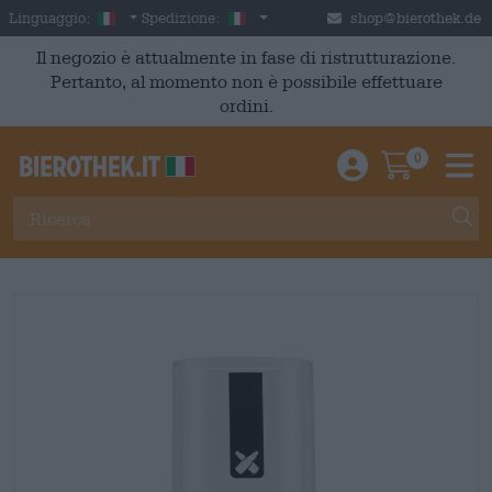
Skip to main content
Italian
Italia
Linguaggio:
Spedizione:
shop@bierothek.de
Il negozio è attualmente in fase di ristrutturazione.
Pertanto, al momento non è possibile effettuare
ordini.
0
Einloggen / An
Warenkor
M