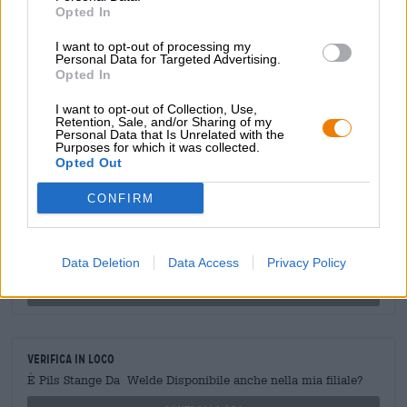
Opted In
Amara unità
0 IBU
I want to opt-out of processing my
Personal Data for Targeted Advertising.
Mosto originale
Opted In
0 ° Plato
I want to opt-out of Collection, Use,
Retention, Sale, and/or Sharing of my
Personal Data that Is Unrelated with the
CONSULENZA GRATUITA SULLA BIRRA
Purposes for which it was collected.
Hai domande su questa birra? Siamo qui per te.
Opted Out
shop@bierothek.de
CONFIRM
commercianti o ristoratori
Du willst größere Mengen günstiger einkaufen?
Data Deletion
Data Access
Privacy Policy
grosshandel@bierothek.de
Verifica in loco
È Pils Stange Da Welde Disponibile anche nella mia filiale?