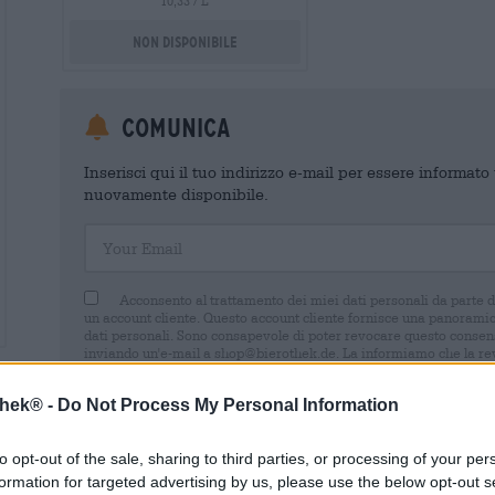
10,33 / L
Non disponibile
Comunica
Inserisci qui il tuo indirizzo e-mail per essere informat
nuovamente disponibile.
Your Email
Acconsento al trattamento dei miei dati personali da parte 
un account cliente. Questo account cliente fornisce una panoramica
dati personali. Sono consapevole di poter revocare questo consens
inviando un'e-mail a shop@bierothek.de. La informiamo che la rev
trattamento effettuato sulla base del suo consenso fino al momento
nel nostro
dichiarazione sulla protezione dei dati
thek® -
Do Not Process My Personal Information
to opt-out of the sale, sharing to third parties, or processing of your per
formation for targeted advertising by us, please use the below opt-out s