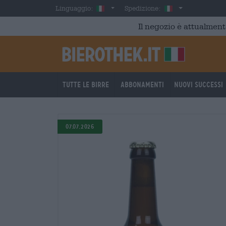
Skip to main content
Italian
Italia
Linguaggio:
Spedizione:
Il negozio è attualment
Tutte le birre
Abbonamenti
Nuovi successi
07.07.2026