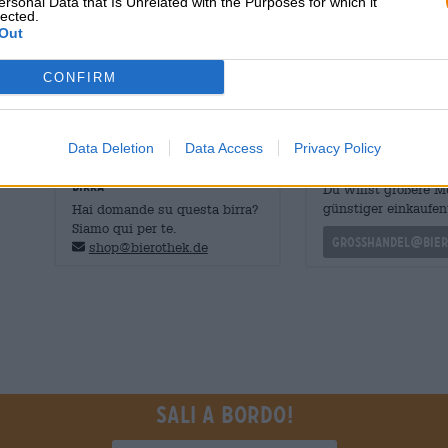
ersonal Data that Is Unrelated with the Purposes for which it
beige a pori fini. Un delicato profumo di grano maturato a
lected.
e agrumi piccanti sale al naso e ti tenta a prendere il pr
Out
secca con amarezza frizzante, eleganti note di luppolo e 
CONFIRM
Successo!
Data Deletion
Data Access
Privacy Policy
CONSULENZA GRATUITA SULLA
commercianti o rist
BIRRA
Du willst größere 
günstiger einkaufen
Hai domande su questa birra?
Siamo qui per te.
grosshandel@bier
shop@bierothek.de
Sali a bordo!