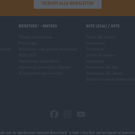
'Iscriviti alla newsletter'
Bierothek
- Partner
Note legali / Note
®
Clienti commerciali
Tutela dei minori
Franchigia
Depositare
zionale
Inclusione nella gamma Bierothek
Condizioni
®
B2B e B2F
Diritto di recesso
Piattaforma delle accise
Imprimere
Accesso al rivenditore Hopnet
Protezione dei dati
E-commerce per i birrifici
Recensioni dei clienti
Dichiarazione di accessibilit
ido per la spedizione tramite Bierothek
e tutti i birrifici partecipanti al marke
®