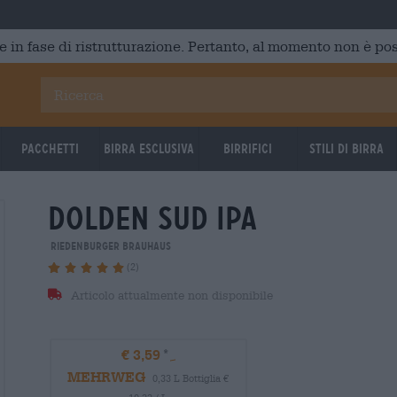
e in fase di ristrutturazione. Pertanto, al momento non è poss
Pacchetti
Birra Esclusiva
Birrifici
Stili di birra
dolden sud ipa
07.07.2026
07.07.20
Riedenburger Brauhaus
(2)
Articolo attualmente non disponibile
€ 3,59
MEHRWEG
0,33 L Bottiglia €