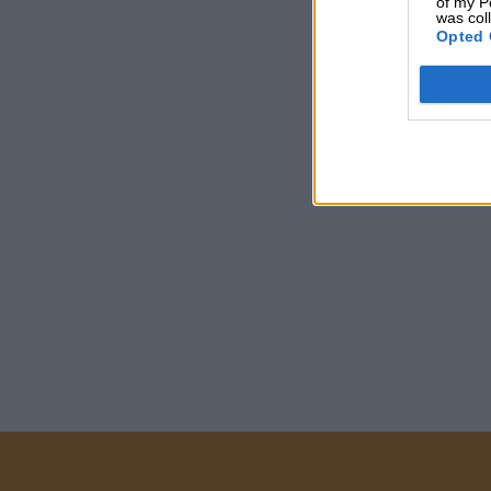
of my P
was col
Opted 