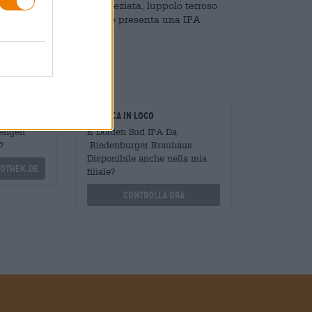
l sole, resina di pino speziata, luppolo terroso
imo sorso. Il gusto iniziale presenta una IPA
fruttato fresco.
oratori
Verifica in loco
Mengen
È Dolden Sud IPA Da
?
Riedenburger Brauhaus
Disponibile anche nella mia
othek.de
filiale?
Controlla ora