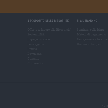
A proposito della Bierothek
Ti aiutiamo noi
Offerte di lavoro alla Bierothek
Seminari sulla birra
®
Sostenibilità
Metodi di pagamento
Impegno sociale
Navigazione
/
Interna
Passeggiata
Domande frequenti
Rivista
Download
Contatto
Corporativo
Val
*