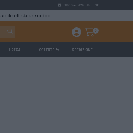
shop@bierothek.de
ibile effettuare ordini.
0
Einloggen / Anmelden
Warenkorb
I regali
Offerte %
Spedizione
26
07.07.2026