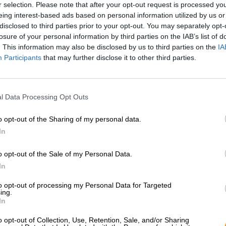
r selection. Please note that after your opt-out request is processed y
* I prezzi sono comprensivi di IVA. Più
Navigazione
più
Deposit
eing interest-based ads based on personal information utilized by us or
* I prezzi sono comprensivi di accisa
disclosed to third parties prior to your opt-out. You may separately opt-
losure of your personal information by third parties on the IAB’s list of
Descrizione
Informazioni
Recensioni
(2)
. This information may also be disclosed by us to third parties on the
IA
Participants
that may further disclose it to other third parties.
Questa specialità di birra proviene dalla Riedenburger
Dolden Sud è una IPA chiamata affettuosamente dai birr
l Data Processing Opt Outs
L’IPA nasce da una vera emergenza: agli inglesi nelle c
o opt-out of the Sharing of my personal data.
lontananza mancavano sia gli utensili per la preparazion
quindi volevano trasportare la birra dalla buona vecchia 
In
progetto ha sollevato difficoltà del tutto nuove, perché 
un viaggio così lungo e faticoso. Per aumentarne la dura
o opt-out of the Sale of my Personal Data.
una porzione extra di luppolo e un po’ più di alcol. Il pi
In
forza tradizionale sul posto. Una volta assaggiata, tuttavia
la birra aveva un sapore molto migliore non diluita rispett
to opt-out of processing my Personal Data for Targeted
ing.
La Dolden Sud IPA della Riedenburger Brauhaus è prodot
In
la miscela delicatamente equilibrata di amarezza del lupp
L’IPA scorre nel bicchiere in una tonalità dorata legge
o opt-out of Collection, Use, Retention, Sale, and/or Sharing