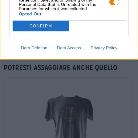
Retention, Sale, and/or Sharing of my
Personal Data that Is Unrelated with the
Purposes for which it was collected.
Opted Out
Verifica in loco
CONFIRM
È Weiherer Rauchbier Da Weiherer Bier Disponibile anche
nella mia filiale?
Controlla ora
Data Deletion
Data Access
Privacy Policy
Potresti assaggiare anche quello