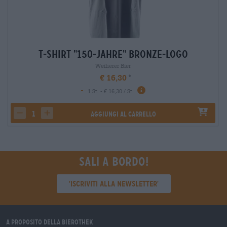
T-Shirt "150-Jahre" Bronze-Logo
Weiherer Bier
€ 16,30
-
1 St. - € 16,30 / St.
Aggiungi al carrello
decrease quantity
increase quantity
Sali a bordo!
'Iscriviti alla newsletter'
A proposito della Bierothek