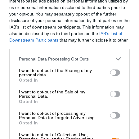
interest-based ads based on personal information utilized by
birra affumicata. Avvolti in una nota speziata e
us or personal information disclosed to third parties prior to
affumicata, grandi aromi di malto salgono al naso e ti
your opt-out. You may separately opt-out of the further
fanno aspettare con ansia il primo sorso. Questo rivela
disclosure of your personal information by third parties on the
tutto lo splendore del fumo: i migliori aromi del falò
IAB’s list of downstream participants. This information may
donano al palato note di fumo chiaro, grano tostato, pane
also be disclosed by us to third parties on the
IAB’s List of
scuro e malto leggermente caramellato. Il luppolo
Downstream Participants
that may further disclose it to other
aggiunge una sottile amarezza e completa abilmente gli
third parties.
aromi affumicati con una certa eleganza.
Sicuramente provatelo!
Personal Data Processing Opt Outs
I want to opt-out of the Sharing of my
personal data.
Opted In
CONSULENZA GRATUITA SULLA BIRRA
Hai domande su questa birra? Siamo qui per te.
I want to opt-out of the Sale of my
Personal Data.
shop@bierothek.de
Opted In
I want to opt-out of processing my
Personal Data for Targeted Advertising.
commercianti o ristoratori
Opted In
Du willst größere Mengen günstiger einkaufen?
I want to opt-out of Collection, Use,
grosshandel@bierothek.de