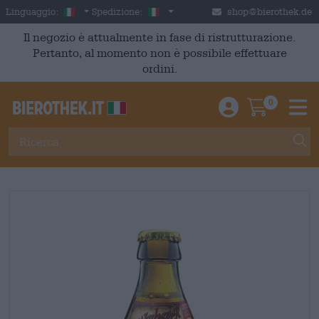
Skip to main content
Italian
Italia
Linguaggio:
Spedizione:
shop@bierothek.de
Il negozio è attualmente in fase di ristrutturazione.
Pertanto, al momento non è possibile effettuare
ordini.
0
Einloggen / An
Warenkor
M