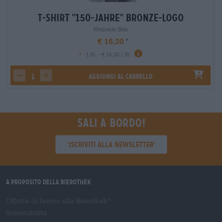
T-Shirt "150-Jahre" Bronze-Logo
Weiherer Bier
€ 16,30
-
1 St. - € 16,30 / St.
Aggiungi al carrello
decrease quantity
increase quantity
Sali a bordo!
'Iscriviti alla newsletter'
A proposito della Bierothek
Offerte di lavoro alla Bierothek
®
Sostenibilità