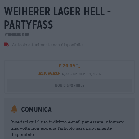
weiherer lager hell -
partyfass
Weiherer Bier
Articolo attualmente non disponibile
€ 26,59
EINWEG
5,00 L BARILE € 4,91 / L
Non disponibile
Comunica
Inserisci qui il tuo indirizzo e-mail per essere informato
una volta non appena l'articolo sarà nuovamente
disponibile.