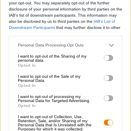
Franconia brilla con note di cereali speziati, il gusto
your opt-out. You may separately opt-out of the further
colpisce con note di malto, crosta di pane croccante,
disclosure of your personal information by third parties on the
cereali baciati dal sole, succose note di agrumi, luppolo
IAB’s list of downstream participants. This information may
alle erbe, sentori erbacei e un’amarezza frizzante e ben
also be disclosed by us to third parties on the
IAB’s List of
dosata.
Downstream Participants
that may further disclose it to other
third parties.
Personal Data Processing Opt Outs
I want to opt-out of the Sharing of my
CONSULENZA GRATUITA SULLA BIRRA
personal data.
Opted In
Hai domande su questa birra? Siamo qui per te.
shop@bierothek.de
I want to opt-out of the Sale of my
Personal Data.
Opted In
commercianti o ristoratori
I want to opt-out of processing my
Du willst größere Mengen günstiger einkaufen?
Personal Data for Targeted Advertising.
Opted In
grosshandel@bierothek.de
I want to opt-out of Collection, Use,
Retention, Sale, and/or Sharing of my
Personal Data that Is Unrelated with the
Verifica in loco
Purposes for which it was collected.