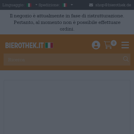
Skip to main content
Italian
Italia
Linguaggio:
Spedizione:
shop@bierothek.de
Il negozio è attualmente in fase di ristrutturazione.
Pertanto, al momento non è possibile effettuare
ordini.
0
Einloggen / An
Warenkor
M