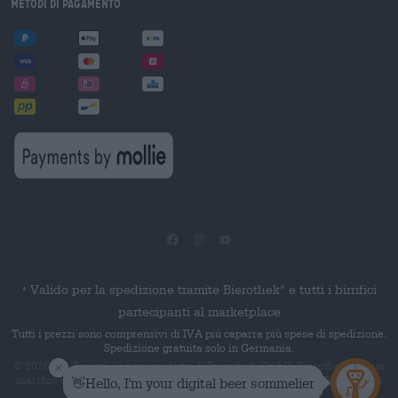
Metodi di pagamento
Valido per la spedizione tramite Bierothek
e tutti i birrifici
®
*
partecipanti al marketplace
Tutti i prezzi sono comprensivi di IVA più caparra più spese di spedizione.
Spedizione gratuita solo in Germania.
© 2026 Die Bierothek
è un prodotto di Bierothek GmbH. Bierothek
è un
®
®
marchio denominativo registrato di Bierothek Group GmbH. Tutti i diritti
riservati.