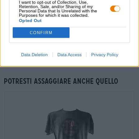
I want to opt-out of Collection, Use,
Retention, Sale, and/or Sharing of my
grosshandel@bierothek.de
Personal Data that Is Unrelated with the
Purposes for which it was collected.
Opted Out
Verifica in loco
CONFIRM
È Weiherer Bier Adventskalender Disponibile anche nella mia
filiale?
Data Deletion
Data Access
Privacy Policy
Controlla ora
Potresti assaggiare anche quello