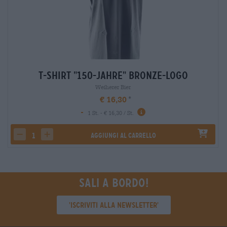
T-Shirt "150-Jahre" Bronze-Logo
Weiherer Bier
€ 16,30
-
1 St. - € 16,30 / St.
Aggiungi al carrello
decrease quantity
increase quantity
Sali a bordo!
'Iscriviti alla newsletter'