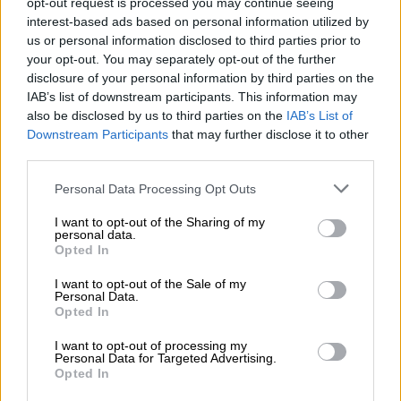
opt-out request is processed you may continue seeing
attesa della vostra prossima birra, essere sorpresi al
interest-based ads based on personal information utilized by
mattino presto e avere la possibilità di rinfrescare
us or personal information disclosed to third parties prior to
sufficientemente il buon vino durante il giorno. La sera
your opt-out. You may separately opt-out of the further
potrai goderti una birra ben temperata sapendo che la
disclosure of your personal information by third parties on the
prossima ti sta già aspettando. Oh, tu bellissima stagione
IAB’s list of downstream participants. This information may
dell’Avvento!
also be disclosed by us to third parties on the
IAB’s List of
Downstream Participants
that may further disclose it to other
Si prega di ordinare in tempo, perché i calendari
third parties.
dell’Avvento della birra Weiherer vengono inviati solo
una volta alla settimana.
Personal Data Processing Opt Outs
I want to opt-out of the Sharing of my
personal data.
Opted In
CONSULENZA GRATUITA SULLA BIRRA
I want to opt-out of the Sale of my
Personal Data.
Hai domande su questa birra? Siamo qui per te.
Opted In
shop@bierothek.de
I want to opt-out of processing my
Personal Data for Targeted Advertising.
Opted In
commercianti o ristoratori
Du willst größere Mengen günstiger einkaufen?