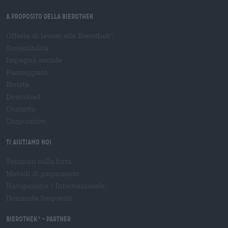
A proposito della Bierothek
Offerte di lavoro alla Bierothek
®
Sostenibilità
Impegno sociale
Passeggiata
Rivista
Download
Contatto
Corporativo
Ti aiutiamo noi
Seminari sulla birra
Metodi di pagamento
Navigazione
/
Internazionale
Domande frequenti
Bierothek
- Partner
®