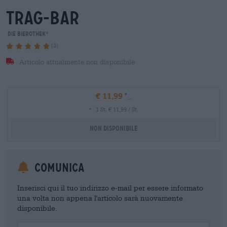
trag-bar
Die Bierothek
®
(3)
Articolo attualmente non disponibile
€ 11,99
-
1 St. € 11,99 / St.
Non disponibile
Comunica
Inserisci qui il tuo indirizzo e-mail per essere informato
una volta non appena l'articolo sarà nuovamente
disponibile.
Your Email