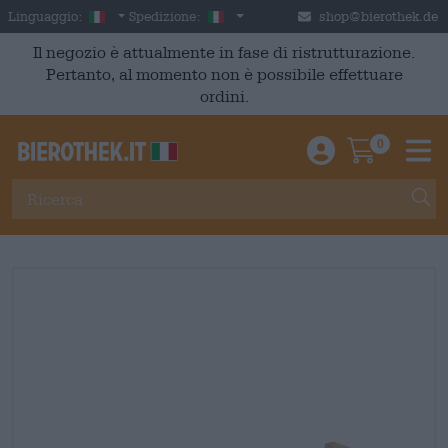
Skip to main content
Italian
Italia
Linguaggio:
Spedizione:
shop@bierothek.de
Il negozio è attualmente in fase di ristrutturazione.
Pertanto, al momento non è possibile effettuare
ordini.
0
Einloggen / An
Warenkor
M