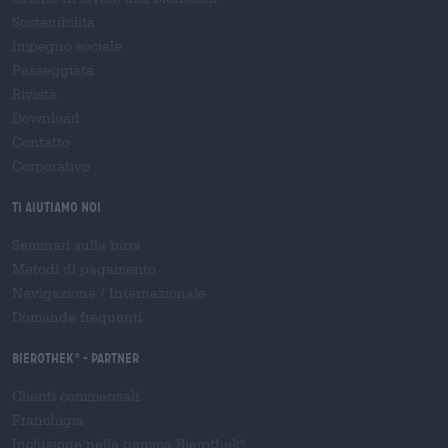
Sostenibilità
Impegno sociale
Passeggiata
Rivista
Download
Contatto
Corporativo
Ti aiutiamo noi
Seminari sulla birra
Metodi di pagamento
Navigazione
/
Internazionale
Domande frequenti
Bierothek
- Partner
®
Clienti commerciali
Franchigia
Inclusione nella gamma Bierothek
®