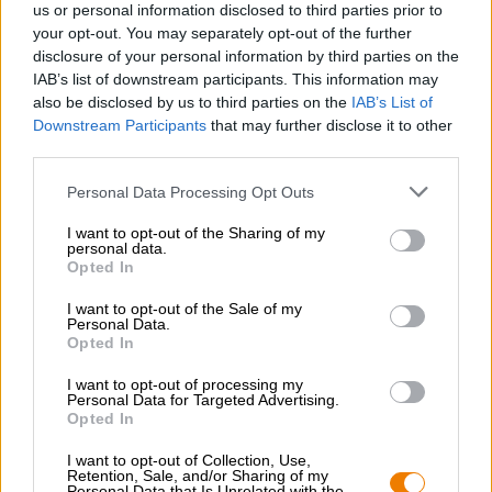
us or personal information disclosed to third parties prior to
magazzino e anche trasportare la tua birra con stile. Un
your opt-out. You may separately opt-out of the further
bar mobile, per così dire!
disclosure of your personal information by third parties on the
IAB’s list of downstream participants. This information may
Ordinando la Bierothek
Trag-Bar viene consegnato solo
®
il supporto in legno. Nessuna birra è ancora inclusa, ma
also be disclosed by us to third parties on the
IAB’s List of
ovviamente può essere aggiunta al carrello.
Downstream Participants
that may further disclose it to other
third parties.
Personal Data Processing Opt Outs
I want to opt-out of the Sharing of my
CONSULENZA GRATUITA SULLA BIRRA
personal data.
Hai domande su questa birra? Siamo qui per te.
Opted In
shop@bierothek.de
I want to opt-out of the Sale of my
Personal Data.
Opted In
commercianti o ristoratori
Du willst größere Mengen günstiger einkaufen?
I want to opt-out of processing my
Personal Data for Targeted Advertising.
Opted In
grosshandel@bierothek.de
I want to opt-out of Collection, Use,
Retention, Sale, and/or Sharing of my
Personal Data that Is Unrelated with the