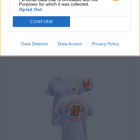
Verifica in loco
Purposes for which it was collected.
Opted Out
È Trag-Bar Da Die Bierothek® Disponibile anche nella mia
filiale?
CONFIRM
Controlla ora
Data Deletion
Data Access
Privacy Policy
Potresti assaggiare anche quello