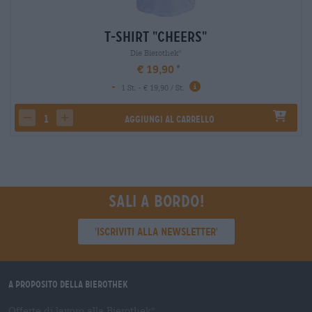
T-Shirt "Cheers"
Die Bierothek
®
€ 19,90
-
1 St. - € 19,90 / St.
Aggiungi al carrello
decrease quantity
increase quantity
Sali a bordo!
'Iscriviti alla newsletter'
A proposito della Bierothek
Offerte di lavoro alla Bierothek
®