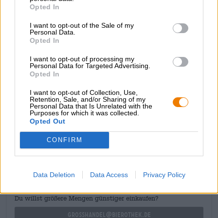
Opted In
corposo e una carbonatazione delicata. Sulla lingua, aromi
dolci di frutta secca incontrano il luppolo verde, che in
I want to opt-out of the Sale of my
questo caso mostra chiaramente la sua parentela con la
Personal Data.
canapa. I componenti del sapore dolce e amaro sono
Opted In
sapientemente bilanciati e insieme danno vita a
un'Imperial IPA più che soddisfacente.
I want to opt-out of processing my
Personal Data for Targeted Advertising.
Pimp my IPA è una maestosa IIPA con interessanti strati
Opted In
di sapore e una meravigliosa amarezza di luppolo.
I want to opt-out of Collection, Use,
Successo!
Retention, Sale, and/or Sharing of my
Personal Data that Is Unrelated with the
Purposes for which it was collected.
Opted Out
CONSULENZA GRATUITA SULLA BIRRA
CONFIRM
Hai domande su questa birra? Siamo qui per te.
shop@bierothek.de
Data Deletion
Data Access
Privacy Policy
commercianti o ristoratori
Du willst größere Mengen günstiger einkaufen?
grosshandel@bierothek.de