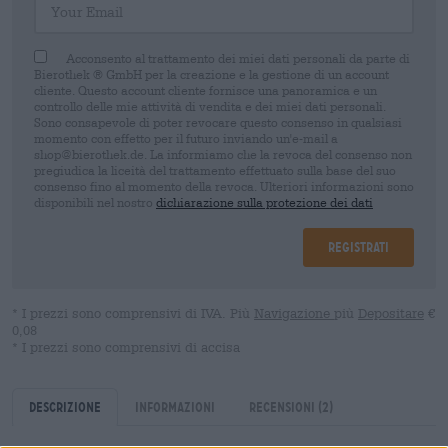
Acconsento al trattamento dei miei dati personali da parte di
Bierothek ® GmbH per la creazione e la gestione di un account
cliente. Questo account cliente fornisce una panoramica e un
controllo delle mie attività di vendita e dei miei dati personali.
Sono consapevole di poter revocare questo consenso in qualsiasi
momento con effetto per il futuro inviando un'e-mail a
shop@bierothek.de. La informiamo che la revoca del consenso non
pregiudica la liceità del trattamento effettuato sulla base del suo
consenso fino al momento della revoca. Ulteriori informazioni sono
disponibili nel nostro
dichiarazione sulla protezione dei dati
Registrati
* I prezzi sono comprensivi di IVA. Più
Navigazione
più
Depositare
€
0,08
* I prezzi sono comprensivi di accisa
Descrizione
Informazioni
Recensioni
(2)