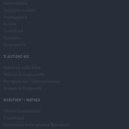
Sostenibilità
Impegno sociale
Passeggiata
Rivista
Download
Contatto
Corporativo
Ti aiutiamo noi
Seminari sulla birra
Metodi di pagamento
Navigazione
/
Internazionale
Domande frequenti
Bierothek
- Partner
®
Clienti commerciali
Franchigia
Inclusione nella gamma Bierothek
®