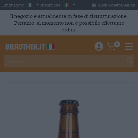
Skip to main content
Italian
Italia
Linguaggio:
Spedizione:
shop@bierothek.de
Il negozio è attualmente in fase di ristrutturazione.
Pertanto, al momento non è possibile effettuare
ordini.
0
Einloggen / An
Warenkor
M