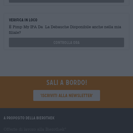
Verifica in loco
È Pimp My IPA Da La Debauche Disponibile anche nella mia
filiale?
Controlla ora
Sali a bordo!
'Iscriviti alla newsletter'
A proposito della Bierothek
Offerte di lavoro alla Bierothek
®