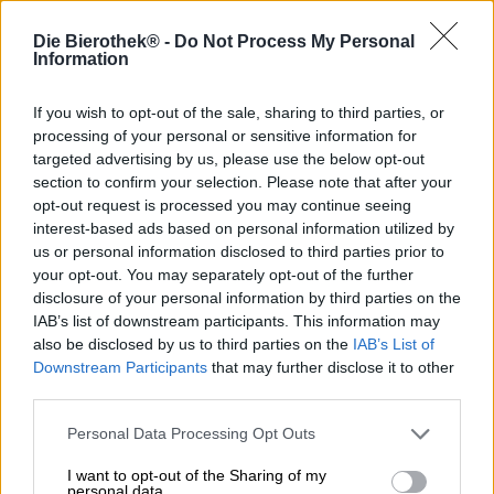
Pimp my ride era ieri, oggi magnacciamo le IPA!
Die Bierothek® -
Do Not Process My Personal
Information
Il birrificio francese La Debauche descrive la sua IPA
chiamata Pimp my IPA come una birra forte, onesta,
If you wish to opt-out of the sale, sharing to third parties, or
rotonda, con carattere e gusto. Appropriato, pensiamo.
processing of your personal or sensitive information for
Non siamo abituati a nient'altro del birrificio creativo La
targeted advertising by us, please use the below opt-out
Debauche.
section to confirm your selection. Please note that after your
Pimp my IPA è una birra di frumento nello stile di una
opt-out request is processed you may continue seeing
Imperial IPA. Si differenzia dall'IPA convenzionale
interest-based ads based on personal information utilized by
principalmente per il suo contenuto alcolico
us or personal information disclosed to third parties prior to
significativamente più elevato. Pimp my IPA ha l'11% di
your opt-out. You may separately opt-out of the further
alcol, il che la rende quasi due volte più forte delle sue
disclosure of your personal information by third parties on the
colleghe IPA. Come da tradizione, nel bollitore è stata
IAB’s list of downstream participants. This information may
messa una gran quantità di luppolo, che potete anche
also be disclosed by us to third parties on the
IAB’s List of
assaggiare. Pimp my IPA scorre nel bicchiere in un colore
Downstream Participants
that may further disclose it to other
ambrato intenso e torbido e forma una schiuma beige.
third parties.
Quando viene versato, emergono aromi seducenti di
luppolo maturo, caramello mou, cereali e marzapane. È
Personal Data Processing Opt Outs
accompagnato da un tocco di frutta sotto forma di scorza
di limone e lime e bacche rosse essiccate. Con il primo
I want to opt-out of the Sharing of my
sorso, Pimp my IPA rivela un corpo deciso con un gusto
personal data.