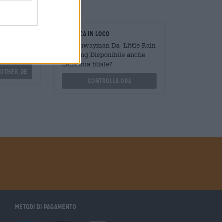
oratori
Verifica in loco
Mengen
È Highwayman Da Little Rain
?
Brewing Disponibile anche
nella mia filiale?
othek.de
Controlla ora
Metodi di pagamento