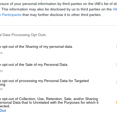
* I prezzi sono comprensivi di accisa
losure of your personal information by third parties on the IAB’s list of
. This information may also be disclosed by us to third parties on the
IA
Participants
that may further disclose it to other third parties.
Descrizione
Informazioni
Recensioni
(0)
l Data Processing Opt Outs
Tra tutte le creazioni luppolate del birrificio Little Rain
comune. La tua fruttata Gose Guava Jelly, per esempio. 
o opt-out of the Sharing of my personal data.
guaiave, mango e frutto della passione e, oltre a tutta 
zucchero del latte. Naturalmente, nella birra puoi trovar
In
secondo piano a causa dell'enorme numero di ingredienti 
Highwayman: The Imperial Porter mette il malto al centro
o opt-out of the Sale of my Personal Data.
In
Questa potente specialità di birra porta in tavola una n
nasconde nient'altro. Nel bicchiere, la sinfonia oscura
to opt-out of processing my Personal Data for Targeted
cremosa di schiuma densa e marrone nocciola corona la b
ing.
un profumo di cacao, malto tostato e caffè appena prepar
In
Highwayman mantiene ciò che ci promette in termini di olf
pregiato, malto tostato e moka forte catturano il palato 
o opt-out of Collection, Use, Retention, Sale, and/or Sharing
ersonal Data that Is Unrelated with the Purposes for which it
un'amarezza armoniosa, mentre l'alcol fornisce un calore 
lected.
Out