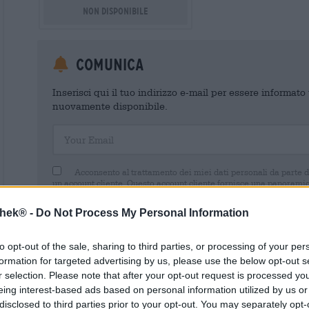
Non disponibile
Comunica
Inserisci qui il tuo indirizzo e-mail per essere informat
nuovamente disponibile.
Your Email
Acconsento al trattamento dei miei dati personali da parte 
un account cliente. Questo account cliente fornisce una panoramica
dati personali. Sono consapevole di poter revocare questo consens
inviando un'e-mail a shop@bierothek.de. La informiamo che la rev
thek® -
Do Not Process My Personal Information
trattamento effettuato sulla base del suo consenso fino al momento
nel nostro
dichiarazione sulla protezione dei dati
to opt-out of the sale, sharing to third parties, or processing of your per
formation for targeted advertising by us, please use the below opt-out s
r selection. Please note that after your opt-out request is processed y
eing interest-based ads based on personal information utilized by us or
disclosed to third parties prior to your opt-out. You may separately opt-
* I prezzi sono comprensivi di IVA. Più
Navigazione
più
Deposit