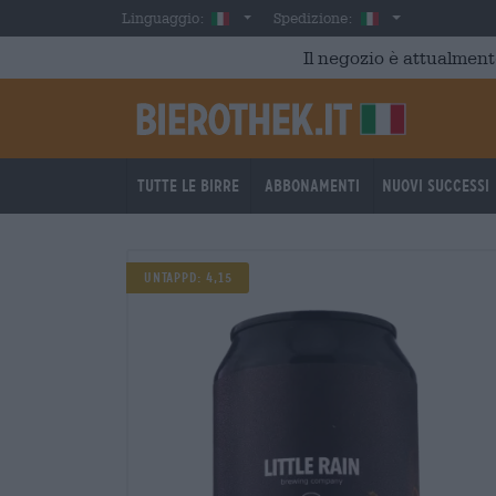
Skip to main content
Italian
Italia
Linguaggio:
Spedizione:
Il negozio è attualment
Tutte le birre
Abbonamenti
Nuovi successi
Untappd: 4,15