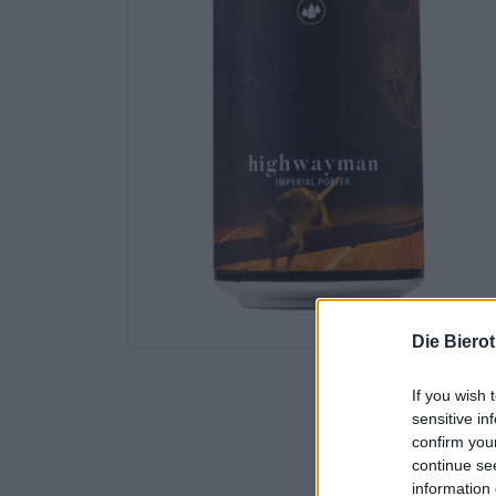
Die Biero
If you wish 
sensitive in
confirm you
continue se
information 