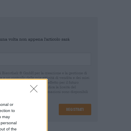
o una volta non appena l'articolo sarà
di Bierothek ® GmbH per la creazione e la gestione di
 e un controllo delle mie attività di vendita e dei miei
o in qualsiasi momento con effetto per il futuro
oca del consenso non pregiudica la liceità del
 della revoca. Ulteriori informazioni sono disponibili
sonal or
Registrati
ection to
ou may
 personal
out of the
are
€ 0,25