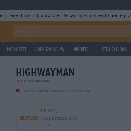
e in fase di ristrutturazione. Pertanto, al momento non è poss
Pacchetti
Birra Esclusiva
Birrifici
Stili di birra
highwayman
Untappd: 4,15
Untappd
Little Rain Brewing
Articolo attualmente non disponibile
€ 8,29
EINWEG
0,44 L POTERE € 17,68 /
L