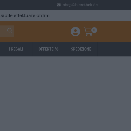
shop@bierothek.de
ibile effettuare ordini.
0
Einloggen / Anmelden
Warenkorb
I regali
Offerte %
Spedizione
: 4,15