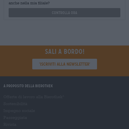
anche nella mia filiale?
Controlla ora
Sali a bordo!
'Iscriviti alla newsletter'
A proposito della Bierothek
Offerte di lavoro alla Bierothek
®
Sostenibilità
Impegno sociale
Passeggiata
Rivista