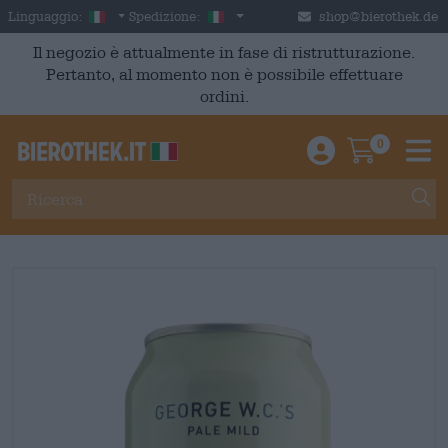
Skip to main content
Italian
Italia
Linguaggio:
Spedizione:
shop@bierothek.de
Il negozio è attualmente in fase di ristrutturazione.
Pertanto, al momento non è possibile effettuare
ordini.
0
Einloggen / An
Warenkor
M