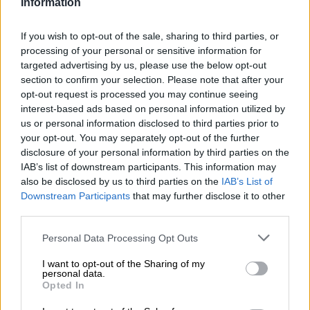
Information
straordinari: portano sulle spalle il destino del mondo,
inventano invenzioni ingegnose, guidano il progresso, si
sacrificano per il bene di tutti gli altri e ispirano
If you wish to opt-out of the sale, sharing to third parties, or
generazioni di persone con il loro eroe: interiore atti.
processing of your personal or sensitive information for
targeted advertising by us, please use the below opt-out
Esiste una persona simile anche nel birrificio canadese
section to confirm your selection. Please note that after your
Moosehead. George WC Oland nacque a metà del XIX
opt-out request is processed you may continue seeing
secolo e la sua missione fu quella di rendere l’industria
interest-based ads based on personal information utilized by
della birra un successo sulla costa atlantica del Canada.
us or personal information disclosed to third parties prior to
Ha combattuto instancabilmente contro il proibizionismo,
your opt-out. You may separately opt-out of the further
contro la concorrenza potente e i disastri. Nel 1917 ci fu
disclosure of your personal information by third parties on the
una massiccia esplosione nel porto di Halifax che lasciò
IAB’s list of downstream participants. This information may
una scia di distruzione. Una nave da carico che
also be disclosed by us to third parties on the
IAB’s List of
trasportava munizioni si è scontrata con una nave,
Downstream Participants
that may further disclose it to other
provocando un incendio e l’esplosione delle munizioni
third parties.
caricate. Quasi 2.000 persone morirono, innumerevoli altre
rimasero ferite e molte persero i mezzi di sussistenza. Il
Personal Data Processing Opt Outs
birrificio Moosehead fu completamente distrutto, ma
George non si lasciò scoraggiare da questa tragedia.
I want to opt-out of the Sharing of my
Invece di nascondere la testa sotto la sabbia, iniziò la
personal data.
ricostruzione subito dopo l’incidente.
Opted In
Il birrificio ha recentemente rilasciato una birra omaggio a