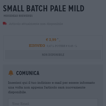
small batch pale mild
Moosehead Breweries
Articolo attualmente non disponibile
€ 3,99
EINWEG
0,47 L POTERE € 8,49 / L
Non disponibile
Comunica
Inserisci qui il tuo indirizzo e-mail per essere informato
una volta non appena l'articolo sarà nuovamente
disponibile.
Your Email