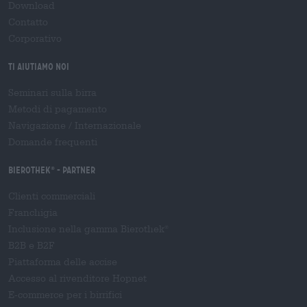
Download
Contatto
Corporativo
Ti aiutiamo noi
Seminari sulla birra
Metodi di pagamento
Navigazione
/
Internazionale
Domande frequenti
Bierothek
- Partner
®
Clienti commerciali
Franchigia
Inclusione nella gamma Bierothek
®
B2B e B2F
Piattaforma delle accise
Accesso al rivenditore Hopnet
E-commerce per i birrifici