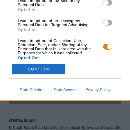
I want to opt-out of the Sale of my
questo uomo coraggioso: The Small Batch Pale Mild onora
Personal Data.
Opted In
George con una sinfonia di raffinati aromi tostati e delicati
toni di caramello.
I want to opt-out of processing my
Personal Data for Targeted Advertising.
Opted In
I want to opt-out of Collection, Use,
Retention, Sale, and/or Sharing of my
Personal Data that Is Unrelated with the
CONSULENZA GRATUITA SULLA BIRRA
Purposes for which it was collected.
Hai domande su questa birra? Siamo qui per te.
Opted Out
shop@bierothek.de
CONFIRM
commercianti o ristoratori
Du willst größere Mengen günstiger einkaufen?
Data Deletion
Data Access
Privacy Policy
grosshandel@bierothek.de
Verifica in loco
È Small Batch Pale Mild Da Moosehead Breweries Disponibile