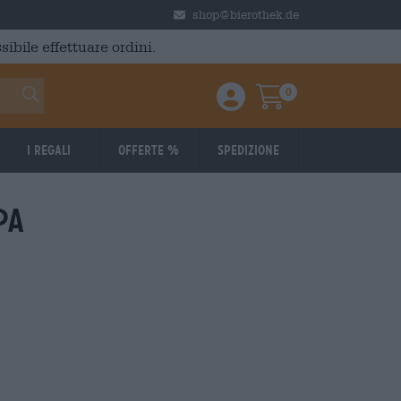
shop@bierothek.de
ibile effettuare ordini.
0
Einloggen / Anmelden
Warenkorb
I regali
Offerte %
Spedizione
pa