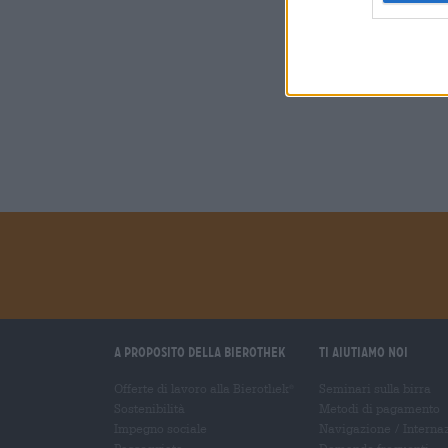
A proposito della Bierothek
Ti aiutiamo noi
Offerte di lavoro alla Bierothek
Seminari sulla birra
®
Sostenibilità
Metodi di pagamento
Impegno sociale
Navigazione
/
Interna