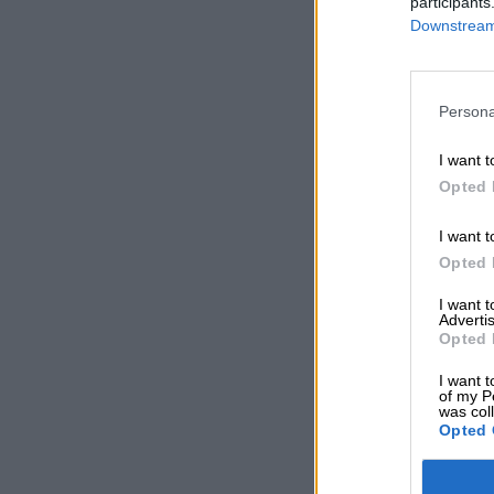
participants
Downstream 
Persona
I want t
Opted 
I want t
Opted 
I want 
Advertis
Opted 
I want t
of my P
was col
Opted 