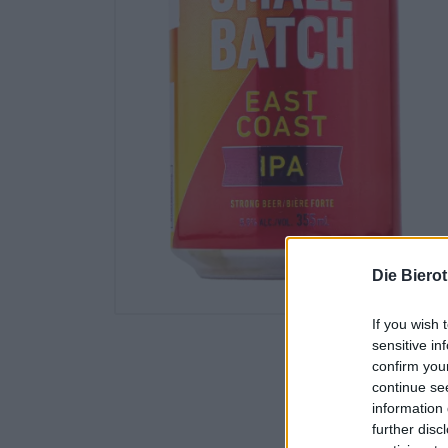
Die Biero
If you wish 
sensitive in
confirm you
continue se
information 
further disc