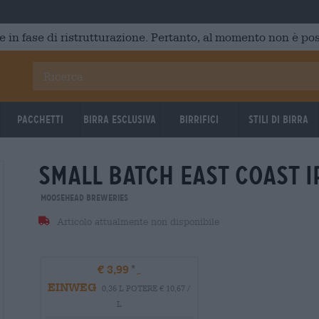
e in fase di ristrutturazione. Pertanto, al momento non è poss
Pacchetti
Birra Esclusiva
Birrifici
Stili di birra
small batch east coast i
Moosehead Breweries
Articolo attualmente non disponibile
€ 3,99
EINWEG
0,36 L POTERE € 10,67 /
L