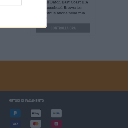
Mengen
È Small Batch East Coast IPA
?
Da Moosehead Breweries
Disponibile anche nella mia
othek.de
filiale?
Controlla ora
Metodi di pagamento