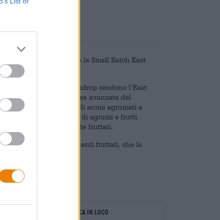
B’s List of
ead Breweries Ltd. nasce la Small Batch East
n idee moderne.
 Amarillo, Simcoe e Lemondrop rendono l’East
endo il luppolo in una fase avanzata del
za e vengono mantenuti gli aromi agrumati e
onferiscono alla IPA note di agrumi e frutti
e, con aromi piacevolmente fruttati.
estiva con molti componenti fruttati, che la
oratori
Verifica in loco