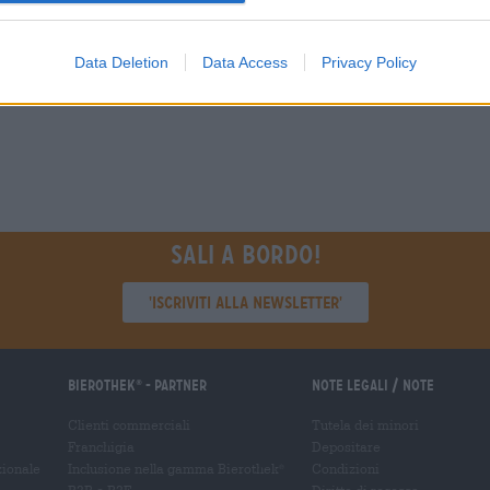
BIRRA
Du willst größere 
günstiger einkaufen
Hai domande su questa birra?
Siamo qui per te.
Data Deletion
Data Access
Privacy Policy
grosshandel@bier
shop@bierothek.de
Sali a bordo!
'Iscriviti alla newsletter'
Bierothek
- Partner
Note legali / Note
®
Clienti commerciali
Tutela dei minori
Franchigia
Depositare
zionale
Inclusione nella gamma Bierothek
Condizioni
®