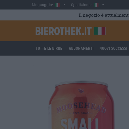
Skip to main content
Italian
Italia
Linguaggio:
Spedizione:
Il negozio è attualment
Tutte le birre
Abbonamenti
Nuovi successi