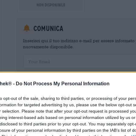
Non disponibile
Comunica
Inserisci qui il tuo indirizzo e-mail per essere informat
nuovamente disponibile.
Your Email
Acconsento al trattamento dei miei dati personali da parte 
un account cliente. Questo account cliente fornisce una panoramica
thek® -
Do Not Process My Personal Information
dati personali. Sono consapevole di poter revocare questo consens
inviando un'e-mail a shop@bierothek.de. La informiamo che la rev
trattamento effettuato sulla base del suo consenso fino al momento
to opt-out of the sale, sharing to third parties, or processing of your per
nel nostro
dichiarazione sulla protezione dei dati
formation for targeted advertising by us, please use the below opt-out s
r selection. Please note that after your opt-out request is processed y
eing interest-based ads based on personal information utilized by us or
disclosed to third parties prior to your opt-out. You may separately opt-
losure of your personal information by third parties on the IAB’s list of
* I prezzi sono comprensivi di IVA. Più
Navigazione
più
Deposit