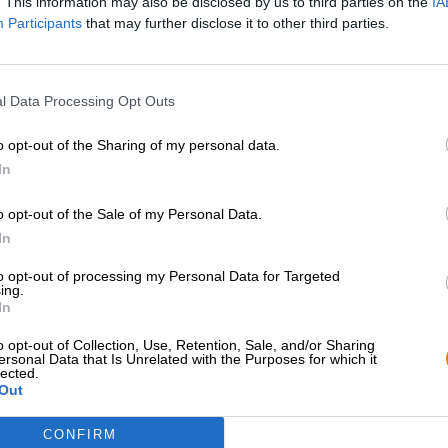
. This information may also be disclosed by us to third parties on the
IA
* I prezzi sono comprensivi di accisa
Participants
that may further disclose it to other third parties.
Descrizione
Informazioni
Recensioni
(0)
l Data Processing Opt Outs
Dall’innovativo birrificio Small Batch Brewery di Mooseh
Coast IPA e combina una tradizione birraria secolare co
o opt-out of the Sharing of my personal data.
In
La combinazione delle varietà di luppolo Citra, Mosaic,
Coast IPA un piacere fruttato e fresco da bere. Aggiung
o opt-out of the Sale of my Personal Data.
processo di produzione della birra, si crea poca amarez
fruttati del luppolo. La varietà degli aromi del luppolo c
In
tropicali. Si crea così una IPA equilibrata e facile da ber
to opt-out of processing my Personal Data for Targeted
ing.
La Small Batch East Coast IPA è una rinfrescante delizia 
In
rendono un gradito rinfresco per tutti.
o opt-out of Collection, Use, Retention, Sale, and/or Sharing
ersonal Data that Is Unrelated with the Purposes for which it
lected.
Out
CONSULENZA GRATUITA SULLA
commercianti o rist
CONFIRM