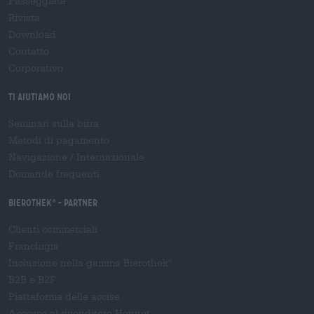
Passeggiata
Rivista
Download
Contatto
Corporativo
Ti aiutiamo noi
Seminari sulla birra
Metodi di pagamento
Navigazione
/
Internazionale
Domande frequenti
Bierothek
- Partner
®
Clienti commerciali
Franchigia
Inclusione nella gamma Bierothek
®
B2B e B2F
Piattaforma delle accise
Accesso al rivenditore Hopnet