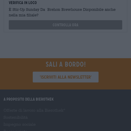
Verifica in loco
È Stir-Up Sunday Da Brehon Brewhouse Disponibile anche
nella mia filiale?
Controlla ora
Sali a bordo!
'Iscriviti alla newsletter'
A proposito della Bierothek
Offerte di lavoro alla Bierothek
®
Sostenibilità
Impegno sociale