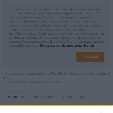
Acconsento al trattamento dei miei dati personali da parte di
Bierothek ® GmbH per la creazione e la gestione di un account
cliente. Questo account cliente fornisce una panoramica e un
controllo delle mie attività di vendita e dei miei dati personali.
Sono consapevole di poter revocare questo consenso in qualsiasi
momento con effetto per il futuro inviando un'e-mail a
shop@bierothek.de. La informiamo che la revoca del consenso non
pregiudica la liceità del trattamento effettuato sulla base del suo
consenso fino al momento della revoca. Ulteriori informazioni sono
disponibili nel nostro
dichiarazione sulla protezione dei dati
Registrati
* I prezzi sono comprensivi di IVA. Più
Navigazione
più
Depositare
€
0,25
* I prezzi sono comprensivi di accisa
Descrizione
Informazioni
Recensioni
(0)