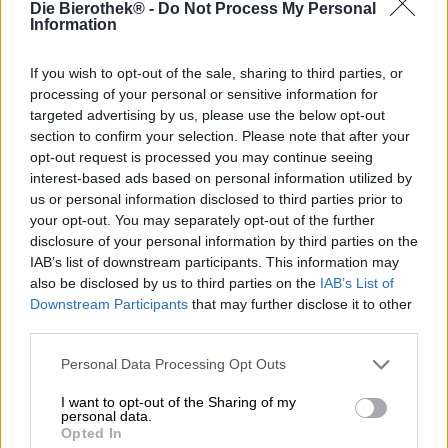
Die Bierothek® -
Do Not Process My Personal
Il Christmas pudding è una specialità britannica che,
Information
come suggerisce il nome, è disponibile solo a Natale. A
differenza del budino tedesco, questo piatto non è una
miscela cremosa di latte, zucchero, amido e uova, ma ha
If you wish to opt-out of the sale, sharing to third parties, or
una forma più compatta, quasi simile a una torta. Il piatto
processing of your personal or sensitive information for
ha origine nel Medioevo: allora il budino era preparato
targeted advertising by us, please use the below opt-out
con grasso di rognone di manzo, frutta secca, spezie di
section to confirm your selection. Please note that after your
ogni genere, carne e cipolle e veniva servito non solo nel
opt-out request is processed you may continue seeing
periodo natalizio. Solo successivamente divenne una
interest-based ads based on personal information utilized by
ricetta dolce per l'Avvento. Oggi grassi, zucchero e frutta
us or personal information disclosed to third parties prior to
secca sono gli ingredienti principali e il Christmas
your opt-out. You may separately opt-out of the further
pudding è il protagonista del giorno di Natale. Si lega
disclosure of your personal information by third parties on the
l'impasto duro in un panno e lo si cuoce a vapore oppure
IAB’s list of downstream participants. This information may
si utilizza uno stampo per budino appositamente
also be disclosed by us to third parties on the
IAB’s List of
progettato per questo scopo. Il giorno dopo Natale, il
Downstream Participants
that may further disclose it to other
budino natalizio viene servito come dessert e flambé con
third parties.
brandy.
Personal Data Processing Opt Outs
Una versione un po' meno sostanziosa, ma ancora più
vivace, del classico inglese dell'Avvento arriva da Brehon,
I want to opt-out of the Sharing of my
che non è una panetteria ma una birreria. I birrai irlandesi
personal data.
hanno trasformato il popolare dessert in una deliziosa
Opted In
birra. Il tuo Christmas Pudding Stout Stir-Up è pieno fino