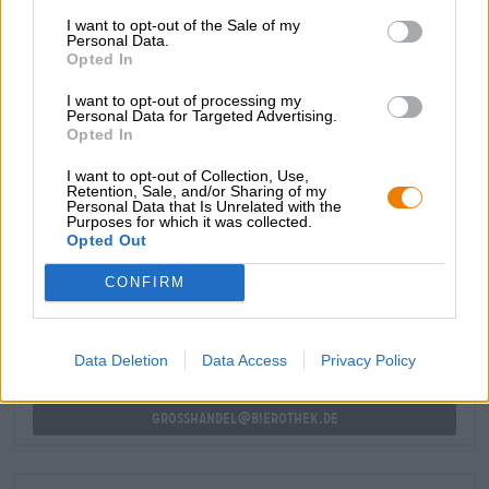
all'orlo di ciliegie, uvetta, cacao in polvere, cannella e
I want to opt-out of the Sale of my
Personal Data.
noce moscata e ha esattamente il sapore che dovrebbe
Opted In
avere un buon Christmas pudding.
I want to opt-out of processing my
Una birra meravigliosa che crea un'accogliente atmosfera
Personal Data for Targeted Advertising.
natalizia tutto l'anno.
Opted In
I want to opt-out of Collection, Use,
Retention, Sale, and/or Sharing of my
Personal Data that Is Unrelated with the
Purposes for which it was collected.
CONSULENZA GRATUITA SULLA BIRRA
Opted Out
Hai domande su questa birra? Siamo qui per te.
shop@bierothek.de
CONFIRM
commercianti o ristoratori
Data Deletion
Data Access
Privacy Policy
Du willst größere Mengen günstiger einkaufen?
grosshandel@bierothek.de