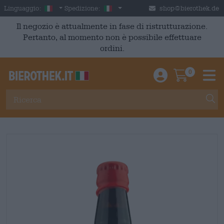
Skip to main content
Italian
Italia
Linguaggio:
Spedizione:
shop@bierothek.de
Il negozio è attualmente in fase di ristrutturazione.
Pertanto, al momento non è possibile effettuare
ordini.
0
Einloggen / An
Warenkor
M