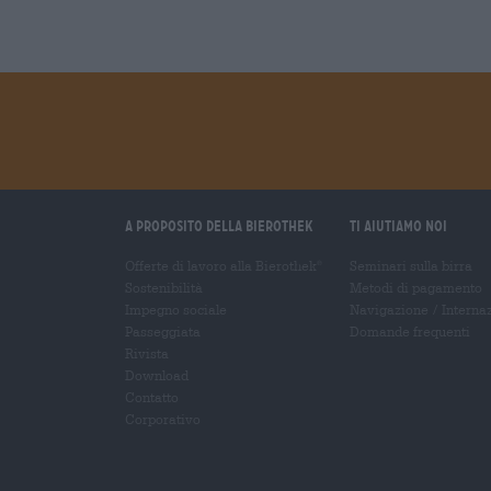
A proposito della Bierothek
Ti aiutiamo noi
Offerte di lavoro alla Bierothek
Seminari sulla birra
®
Sostenibilità
Metodi di pagamento
Impegno sociale
Navigazione
/
Interna
Passeggiata
Domande frequenti
Rivista
Download
Contatto
Corporativo