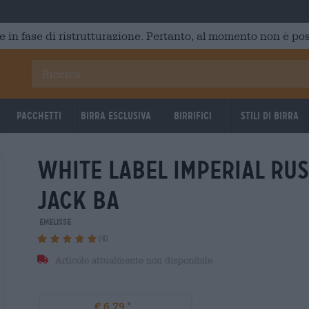
e in fase di ristrutturazione. Pertanto, al momento non è poss
Pacchetti
Birra Esclusiva
Birrifici
Stili di birra
white label imperial rus
jack ba
emelisse
(4)
Articolo attualmente non disponibile
€ 6,79