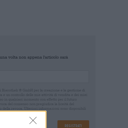
o una volta non appena l'articolo sarà
di Bierothek ® GmbH per la creazione e la gestione di
 e un controllo delle mie attività di vendita e dei miei
o in qualsiasi momento con effetto per il futuro
oca del consenso non pregiudica la liceità del
 della revoca. Ulteriori informazioni sono disponibili
Registrati