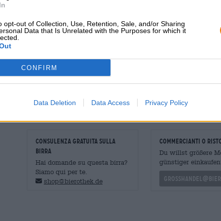
In
inonda il palato e porta con sé il gusto delle ciliegie ess
meravigliosi aromi tostati di chicchi di caffè, noci tostate
o opt-out of Collection, Use, Retention, Sale, and/or Sharing
conferiscono alla birra una bella speziatura. La birra b
ersonal Data that Is Unrelated with the Purposes for which it
lected.
Se si guarda alla ricchezza degli aromi, Early Jack appa
Out
sulla lingua. La gradazione alcolica del 10,8% si presen
anima.
CONFIRM
Un'emozionante Imperial Russian Stout!
Data Deletion
Data Access
Privacy Policy
CONSULENZA GRATUITA SULLA
commercianti o rist
BIRRA
Du willst größere 
günstiger einkaufen
Hai domande su questa birra?
Siamo qui per te.
grosshandel@bier
shop@bierothek.de