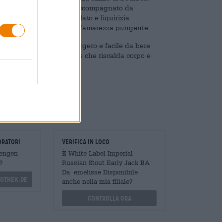
iccate. Il fine fruttato è accompagnato da
 e torba. Vaniglia, cioccolato e liquirizia
rillante è completata da un'amarezza pungente.
re sorprendentemente leggero e facile da bere
ta come un calore ardente che riscalda corpo e
oratori
Verifica in loco
Mengen
È White Label Imperial
?
Russian Stout Early Jack BA
Da emelisse Disponibile
othek.de
anche nella mia filiale?
Controlla ora