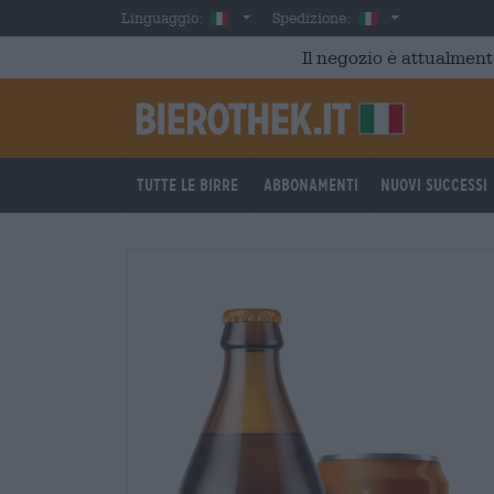
Skip to main content
Italian
Italia
Linguaggio:
Spedizione:
Il negozio è attualment
Tutte le birre
Abbonamenti
Nuovi successi