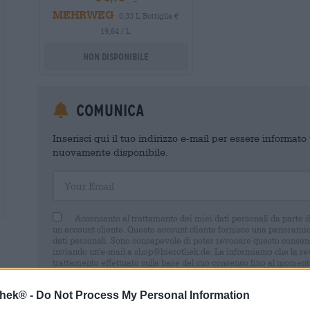
MEHRWEG
0,33 L Bottiglia €
19,64 / L
Non disponibile
Comunica
Inserisci qui il tuo indirizzo e-mail per essere informat
nuovamente disponibile.
Your Email
Acconsento al trattamento dei miei dati personali da parte 
un account cliente. Questo account cliente fornisce una panoramica
dati personali. Sono consapevole di poter revocare questo consens
inviando un'e-mail a shop@bierothek.de. La informiamo che la rev
trattamento effettuato sulla base del suo consenso fino al momento
nel nostro
dichiarazione sulla protezione dei dati
thek® -
Do Not Process My Personal Information