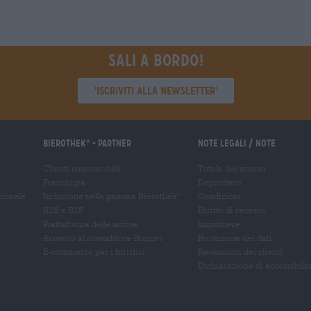
Sali a bordo!
'Iscriviti alla newsletter'
Bierothek
- Partner
Note legali / Note
®
Clienti commerciali
Tutela dei minori
Franchigia
Depositare
zionale
Inclusione nella gamma Bierothek
Condizioni
®
B2B e B2F
Diritto di recesso
Piattaforma delle accise
Imprimere
Accesso al rivenditore Hopnet
Protezione dei dati
E-commerce per i birrifici
Recensioni dei clienti
Dichiarazione di accessibilit