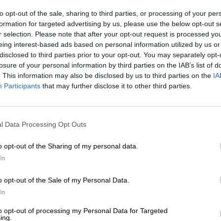
to opt-out of the sale, sharing to third parties, or processing of your per
formation for targeted advertising by us, please use the below opt-out s
* I prezzi sono comprensivi di IVA. Più
Navigazione
più
Deposit
r selection. Please note that after your opt-out request is processed y
* I prezzi sono comprensivi di accisa
eing interest-based ads based on personal information utilized by us or
disclosed to third parties prior to your opt-out. You may separately opt-
losure of your personal information by third parties on the IAB’s list of
Descrizione
Informazioni
Recensioni
(4)
. This information may also be disclosed by us to third parties on the
IA
Participants
that may further disclose it to other third parties.
Le birre della serie White Label del birrificio olandese E
botti che ottengono il loro carattere speciale attraverso 
del 2018 si concentrano su diverse sfumature di sapore e 
l Data Processing Opt Outs
vasta gamma di sapori entusiasmanti. L'Imperial Russian S
whisky dopo il processo di produzione della birra e il su
o opt-out of the Sharing of my personal data.
whisky.
In
Early Jack si beve meglio in un bicchiere fine e volumin
sviluppare i suoi aromi complessi. La birra scura si pres
o opt-out of the Sale of my Personal Data.
mogano nero e forma una fine schiuma beige. Un meravi
In
cremosa: il whisky infuocato incontra il cioccolato delica
liquirizia, le nocciole tostate, un pizzico di vaniglia e u
to opt-out of processing my Personal Data for Targeted
ing.
una delizia olfattiva, quando bevuto rivela il suo repert