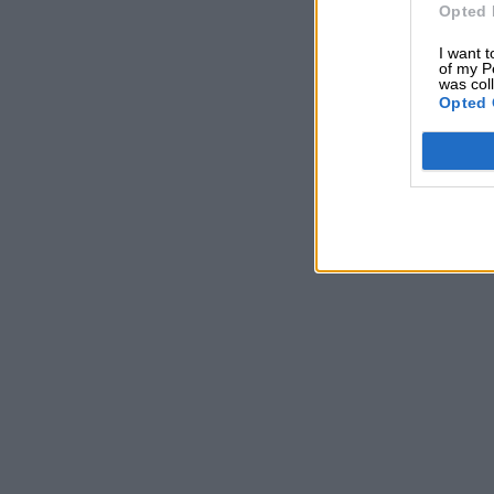
Opted 
I want t
of my P
was col
Opted 