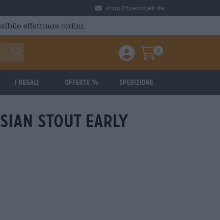
shop@bierothek.de
ibile effettuare ordini.
0
Einloggen / Anmelden
Warenkorb
I regali
Offerte %
Spedizione
sian stout early