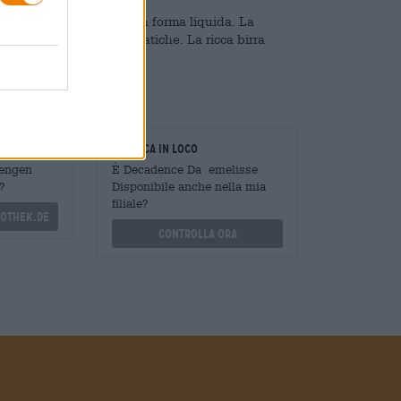
are il proprio dessert in forma liquida. La
i di birre dolci e aromatiche. La ricca birra
oratori
Verifica in loco
Mengen
È Decadence Da emelisse
?
Disponibile anche nella mia
filiale?
othek.de
Controlla ora