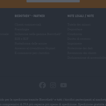
Bierothek
- Partner
Note legali / Note
®
Clienti commerciali
Tutela dei minori
Franchigia
Depositare
zionale
Inclusione nella gamma Bierothek
Condizioni
®
B2B e B2F
Diritto di recesso
Piattaforma delle accise
Imprimere
Accesso al rivenditore Hopnet
Protezione dei dati
E-commerce per i birrifici
Recensioni dei clienti
Dichiarazione di accessibilit
ido per la spedizione tramite Bierothek
e tutti i birrifici partecipanti al marke
®
ono comprensivi di IVA più caparra più spese di spedizione. Spedizione gratuita 