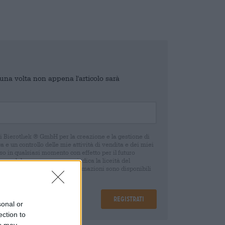
o una volta non appena l'articolo sarà
di Bierothek ® GmbH per la creazione e la gestione di
 e un controllo delle mie attività di vendita e dei miei
o in qualsiasi momento con effetto per il futuro
oca del consenso non pregiudica la liceità del
 della revoca. Ulteriori informazioni sono disponibili
Registrati
sonal or
ection to
ou may