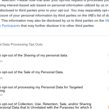
* I prezzi sono comprensivi di IVA. Più
Navigazione
più
Deposit
eing interest-based ads based on personal information utilized by us or
* I prezzi sono comprensivi di accisa
disclosed to third parties prior to your opt-out. You may separately opt-
losure of your personal information by third parties on the IAB’s list of
. This information may also be disclosed by us to third parties on the
IA
Descrizione
Informazioni
Recensioni
(3)
Participants
that may further disclose it to other third parties.
Una birra difficile da battere in termini di decadenza.
l Data Processing Opt Outs
Decadence di Emelisse è una birra scura scura con una fo
sapori ricchi e cremosi. La birra è una delizia per i golos
o opt-out of the Sharing of my personal data.
aromatiche.
In
Con la loro Stout Decadence i birrai del birrificio olan
stessi. La birra si presenta nel bicchiere in un profon
o opt-out of the Sale of my Personal Data.
meravigliosamente cremosa, color nocciola. Meravigliosi a
In
pecan tostate in padella emergono dalla schiuma a pori fi
sorso. Questo rivela l'aroma pieno della bomba aromatica
to opt-out of processing my Personal Data for Targeted
ing.
sulla lingua. Una dolcezza meravigliosa accarezza il pal
In
punti giusti senza togliergli il potere seduttivo. C'è un
conferisce alla birra una freschezza leggera. Ciononost
o opt-out of Collection, Use, Retention, Sale, and/or Sharing
dal corpo voluminoso.
ersonal Data that Is Unrelated with the Purposes for which it