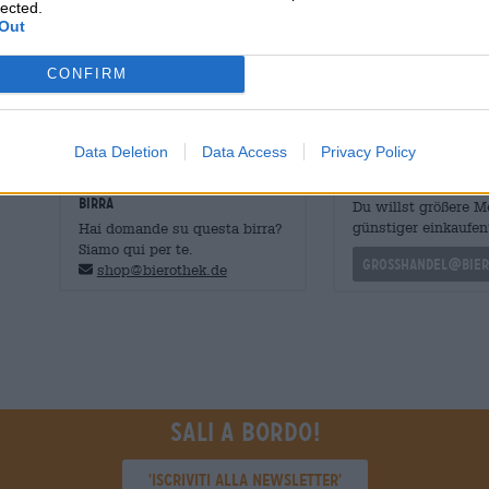
lected.
Consigliamo questa birra a tutti coloro che amano consum
Out
decadenza sarà molto divertente anche per gli appassionat
scura dei Paesi Bassi è una meraviglia!
CONFIRM
Data Deletion
Data Access
Privacy Policy
CONSULENZA GRATUITA SULLA
commercianti o rist
BIRRA
Du willst größere 
günstiger einkaufen
Hai domande su questa birra?
Siamo qui per te.
grosshandel@bier
shop@bierothek.de
Sali a bordo!
'Iscriviti alla newsletter'