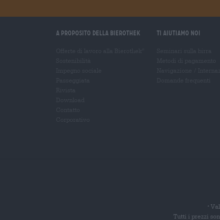
A proposito della Bierothek
Ti aiutiamo noi
Offerte di lavoro alla Bierothek
Seminari sulla birra
®
Sostenibilità
Metodi di pagamento
Impegno sociale
Navigazione
/
Interna
Passeggiata
Domande frequenti
Rivista
Download
Contatto
Corporativo
Val
*
Tutti i prezzi s