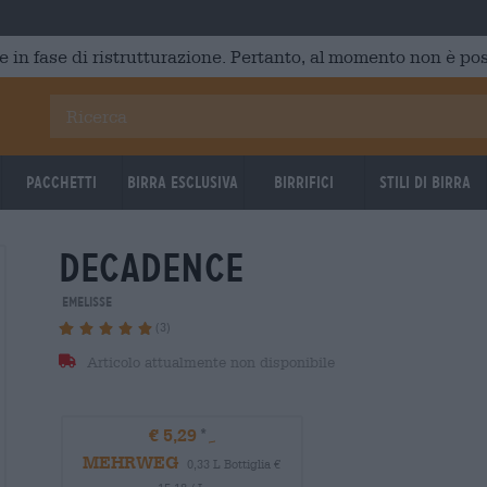
e in fase di ristrutturazione. Pertanto, al momento non è poss
Pacchetti
Birra Esclusiva
Birrifici
Stili di birra
decadence
emelisse
(3)
Articolo attualmente non disponibile
€ 5,29
MEHRWEG
0,33 L Bottiglia €