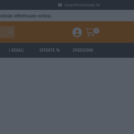
shop@bierothek.de
ibile effettuare ordini.
0
Einloggen / Anmelden
Warenkorb
I regali
Offerte %
Spedizione