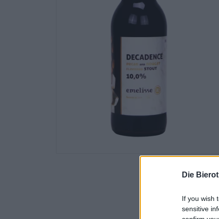
Die Biero
If you wish 
sensitive in
confirm you