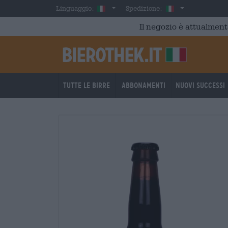
Skip to main content
Italian
Italia
Linguaggio:
Spedizione:
Il negozio è attualment
Tutte le birre
Abbonamenti
Nuovi successi