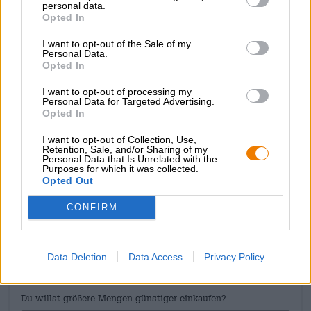
espresso, sentori di cioccolato delicatamente sciolto e
personal data.
sfumature di caramello cremoso man mano che la
Opted In
bevanda procede. Le varietà di luppolo Columbus,
Chinook, Mosaic DynaBoost, Nelson Sauvin, Talus, Maui
I want to opt-out of the Sale of my
Personal Data.
Nelson e Amarillo CGX contribuiscono con un
Opted In
impressionante 45 unità amare e una varietà di agrumi
piccante che si sposa perfettamente con l’aroma scuro del
I want to opt-out of processing my
malto.
Personal Data for Targeted Advertising.
Opted In
Squisito!
I want to opt-out of Collection, Use,
Retention, Sale, and/or Sharing of my
Personal Data that Is Unrelated with the
Purposes for which it was collected.
Opted Out
CONSULENZA GRATUITA SULLA BIRRA
CONFIRM
Hai domande su questa birra? Siamo qui per te.
shop@bierothek.de
Data Deletion
Data Access
Privacy Policy
commercianti o ristoratori
Du willst größere Mengen günstiger einkaufen?