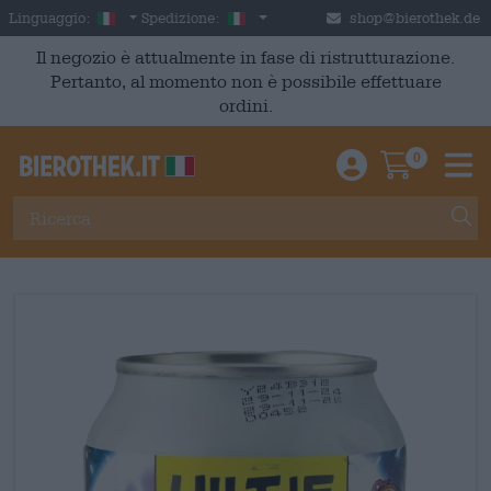
Skip to main content
Italian
Italia
Linguaggio:
Spedizione:
shop@bierothek.de
Il negozio è attualmente in fase di ristrutturazione.
Pertanto, al momento non è possibile effettuare
ordini.
0
Einloggen / An
Warenkor
M