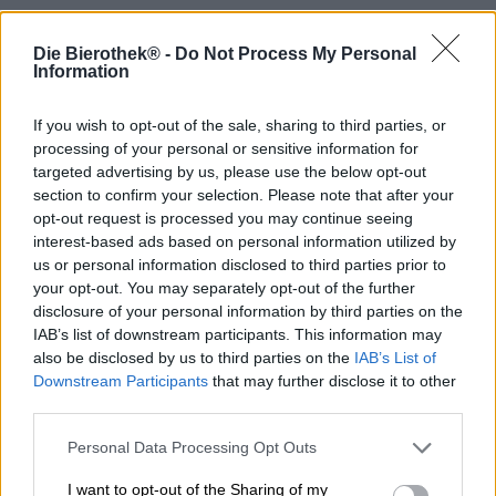
Die Bierothek® -
Do Not Process My Personal
Uiltjes Black in Time Machine combina due temi che
Information
troviamo interessanti: Black India Pale Ales e viaggi nel
tempo. Mentre le incursioni attraverso le epoche della
If you wish to opt-out of the sale, sharing to third parties, or
storia sono state finora possibili solo in teoria e richiedono
calcoli complicati, presupposti fisici e una buona dose di
processing of your personal or sensitive information for
immaginazione, la Black IPA è un piacere semplice,
targeted advertising by us, please use the below opt-out
accessibile a tutti coloro che lo desiderano e (nel migliore
section to confirm your selection. Please note that after your
dei casi ) hanno 18 anni. Lo stile di birra abbastanza
opt-out request is processed you may continue seeing
giovane è, a seconda di chi chiedi, una IPA maltata o una
interest-based ads based on personal information utilized by
scura estremamente luppolata. Uiltje ha molta esperienza
us or personal information disclosed to third parties prior to
nel settore e si posiziona dalla parte degli amanti del
your opt-out. You may separately opt-out of the further
luppolo di Black in Time Machine: la sua versione della
disclosure of your personal information by third parties on the
Dark IPA contiene sette diversi tipi di luppolo oltre al forte
IAB’s list of downstream participants. This information may
malto tostato.
also be disclosed by us to third parties on the
IAB’s List of
Downstream Participants
that may further disclose it to other
Fedele al suo nome, Uiltjes Black IPA scorre nel bicchiere
third parties.
nel colore del caffè appena preparato ed è decorata con
una rigogliosa corona di schiuma marrone nocciola dai
Personal Data Processing Opt Outs
pori densi. Nell’aroma e nel gusto si notano forti aromi
tostati, che si combinano con intense note di caffè
I want to opt-out of the Sharing of my