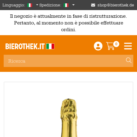
Skip to main content
Italian
Italia
Linguaggio:
Spedizione:
shop@bierothek.de
Il negozio è attualmente in fase di ristrutturazione.
Pertanto, al momento non è possibile effettuare
ordini.
0
Einloggen / An
Warenkor
M