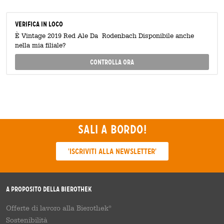
Verifica in loco
È Vintage 2019 Red Ale Da Rodenbach Disponibile anche
nella mia filiale?
Controlla ora
Sali a bordo!
'Iscriviti alla newsletter'
A proposito della Bierothek
Offerte di lavoro alla Bierothek
®
Sostenibilità