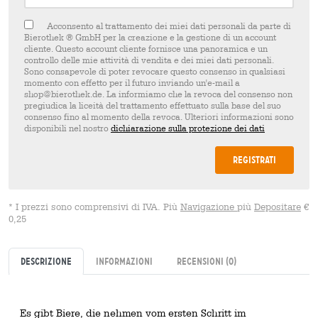
Acconsento al trattamento dei miei dati personali da parte di
Bierothek ® GmbH per la creazione e la gestione di un account
cliente. Questo account cliente fornisce una panoramica e un
controllo delle mie attività di vendita e dei miei dati personali.
Sono consapevole di poter revocare questo consenso in qualsiasi
momento con effetto per il futuro inviando un'e-mail a
shop@bierothek.de. La informiamo che la revoca del consenso non
pregiudica la liceità del trattamento effettuato sulla base del suo
consenso fino al momento della revoca. Ulteriori informazioni sono
disponibili nel nostro
dichiarazione sulla protezione dei dati
Registrati
* I prezzi sono comprensivi di IVA. Più
Navigazione
più
Depositare
€
0,25
Descrizione
Informazioni
Recensioni
(0)
Es gibt Biere, die nehmen vom ersten Schritt im