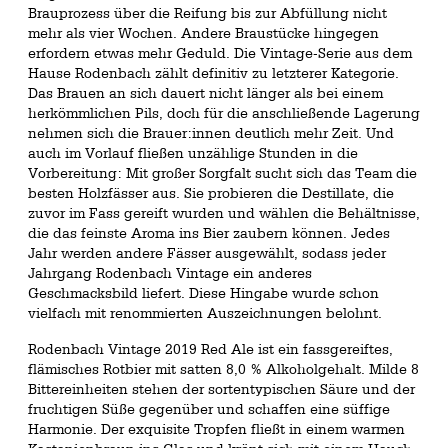
Brauprozess über die Reifung bis zur Abfüllung nicht
mehr als vier Wochen. Andere Braustücke hingegen
erfordern etwas mehr Geduld. Die Vintage-Serie aus dem
Hause Rodenbach zählt definitiv zu letzterer Kategorie.
Das Brauen an sich dauert nicht länger als bei einem
herkömmlichen Pils, doch für die anschließende Lagerung
nehmen sich die Brauer:innen deutlich mehr Zeit. Und
auch im Vorlauf fließen unzählige Stunden in die
Vorbereitung: Mit großer Sorgfalt sucht sich das Team die
besten Holzfässer aus. Sie probieren die Destillate, die
zuvor im Fass gereift wurden und wählen die Behältnisse,
die das feinste Aroma ins Bier zaubern können. Jedes
Jahr werden andere Fässer ausgewählt, sodass jeder
Jahrgang Rodenbach Vintage ein anderes
Geschmacksbild liefert. Diese Hingabe wurde schon
vielfach mit renommierten Auszeichnungen belohnt.
Rodenbach Vintage 2019 Red Ale ist ein fassgereiftes,
flämisches Rotbier mit satten 8,0 % Alkoholgehalt. Milde 8
Bittereinheiten stehen der sortentypischen Säure und der
fruchtigen Süße gegenüber und schaffen eine süffige
Harmonie. Der exquisite Tropfen fließt in einem warmen