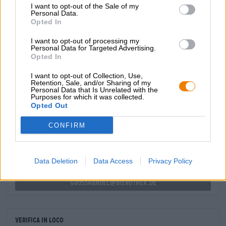
I want to opt-out of the Sale of my
soluzione di continuità questa meravigliosa prima
Personal Data.
impressione e intrappola la lingua con note corpose di
Opted In
toffee che si combinano con agrumi, spezie calde e una
fresca amarezza per creare un piacere da bere.
I want to opt-out of processing my
Personal Data for Targeted Advertising.
Opted In
I want to opt-out of Collection, Use,
Retention, Sale, and/or Sharing of my
Personal Data that Is Unrelated with the
Purposes for which it was collected.
CONSULENZA GRATUITA SULLA BIRRA
Opted Out
Hai domande su questa birra? Siamo qui per te.
shop@bierothek.de
CONFIRM
commercianti o ristoratori
Data Deletion
Data Access
Privacy Policy
Du willst größere Mengen günstiger einkaufen?
grosshandel@bierothek.de
Verifica in loco