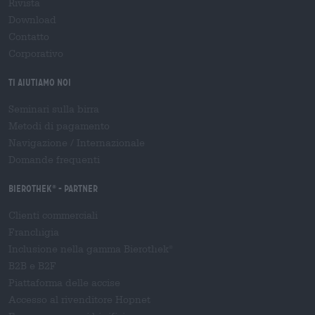
Rivista
Download
Contatto
Corporativo
Ti aiutiamo noi
Seminari sulla birra
Metodi di pagamento
Navigazione
/
Internazionale
Domande frequenti
Bierothek
- Partner
®
Clienti commerciali
Franchigia
Inclusione nella gamma Bierothek
®
B2B e B2F
Piattaforma delle accise
Accesso al rivenditore Hopnet