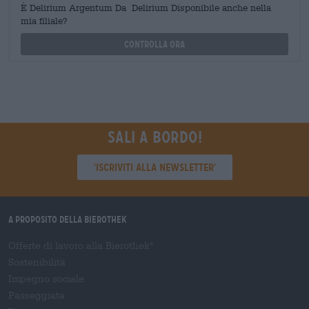
È Delirium Argentum Da Delirium Disponibile anche nella
mia filiale?
Controlla ora
Sali a bordo!
'Iscriviti alla newsletter'
A proposito della Bierothek
Offerte di lavoro alla Bierothek
®
Sostenibilità
Impegno sociale
Passeggiata