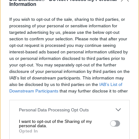
pianta apprezzata dagli appassionati. Nel caso dei belgi,
Information
questa birra si chiama
Delirium Tremens
e ha portato loro
non solo il favore dei loro connazionali, ma anche la fama
If you wish to opt-out of the sale, sharing to third parties, or
mondiale. Questa birra forte e peccaminosamente
processing of your personal or sensitive information for
deliziosa è stata addirittura nominata la migliore birra del
targeted advertising by us, please use the below opt-out
pianeta nel 1997. Il favorito del pubblico esiste ormai da
section to confirm your selection. Please note that after your
25 anni. Per celebrare degnamente il quarto di secolo, il
opt-out request is processed you may continue seeing
team ha ideato una birra anniversario: la Delirium
interest-based ads based on personal information utilized by
Argentum, prodotta in edizione limitata, è un modo
us or personal information disclosed to third parties prior to
meraviglioso per brindare a questa e a tante altre
your opt-out. You may separately opt-out of the further
occasioni festive.
disclosure of your personal information by third parties on the
Il ragazzo d’oro sprigiona una forza impressionante con
IAB’s list of downstream participants. This information may
un enorme 7,0% e porta nel bicchiere una gamma di
also be disclosed by us to third parties on the
IAB’s List of
varietà di luppolo intense. Per aumentare l’effetto dell’oro
Downstream Participants
that may further disclose it to other
verde, la India Pale Ale è stata luppolata a freddo. Il
third parties.
risultato finale conta ben 49 unità amare e incanta con
una gamma di meravigliose sfaccettature di luppolo.
Personal Data Processing Opt Outs
Nel bicchiere, il Delirium Argentum si presenta in un
I want to opt-out of the Sharing of my
marrone castano con riflessi rosso rame e una corona color
personal data.
Opted In
avorio. Un profumo speziato di agrumi, pompelmo rosa e
caramello riempie il naso. Il gusto iniziale segue senza