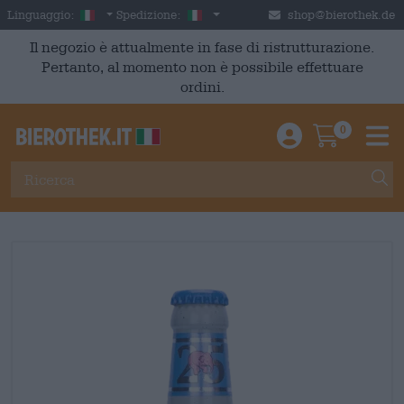
Skip to main content
Italian
Italia
Linguaggio:
Spedizione:
shop@bierothek.de
Il negozio è attualmente in fase di ristrutturazione.
Pertanto, al momento non è possibile effettuare
ordini.
0
Einloggen / An
Warenkor
M