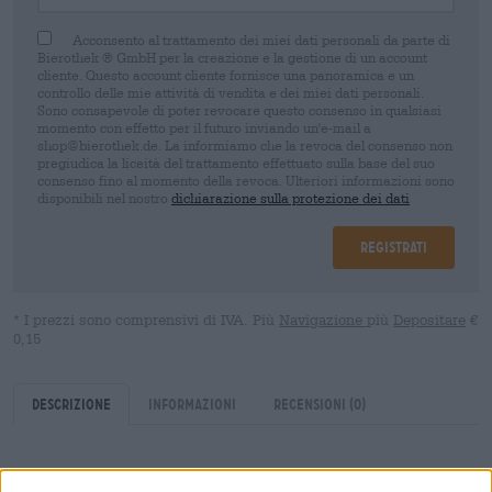
Acconsento al trattamento dei miei dati personali da parte di
Bierothek ® GmbH per la creazione e la gestione di un account
cliente. Questo account cliente fornisce una panoramica e un
controllo delle mie attività di vendita e dei miei dati personali.
Sono consapevole di poter revocare questo consenso in qualsiasi
momento con effetto per il futuro inviando un'e-mail a
shop@bierothek.de. La informiamo che la revoca del consenso non
pregiudica la liceità del trattamento effettuato sulla base del suo
consenso fino al momento della revoca. Ulteriori informazioni sono
disponibili nel nostro
dichiarazione sulla protezione dei dati
Registrati
* I prezzi sono comprensivi di IVA. Più
Navigazione
più
Depositare
€
0,15
Descrizione
Informazioni
Recensioni
(0)
L’
India Pale Ale
è indiscutibilmente una delle, se non la