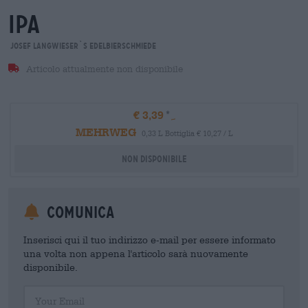
ipa
Josef Langwieser`s Edelbierschmiede
Articolo attualmente non disponibile
€ 3,39
MEHRWEG
0,33 L Bottiglia € 10,27 / L
Non disponibile
Comunica
Inserisci qui il tuo indirizzo e-mail per essere informato
una volta non appena l'articolo sarà nuovamente
disponibile.
Your Email