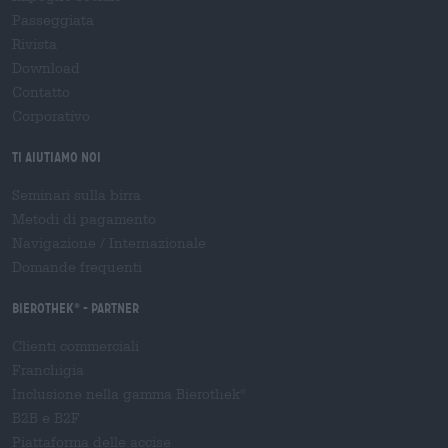
Passeggiata
Rivista
Download
Contatto
Corporativo
Ti aiutiamo noi
Seminari sulla birra
Metodi di pagamento
Navigazione
/
Internazionale
Domande frequenti
Bierothek
- Partner
®
Clienti commerciali
Franchigia
Inclusione nella gamma Bierothek
®
B2B e B2F
Piattaforma delle accise