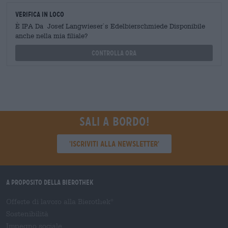
Verifica in loco
È IPA Da Josef Langwieser`s Edelbierschmiede Disponibile
anche nella mia filiale?
Controlla ora
Sali a bordo!
'Iscriviti alla newsletter'
A proposito della Bierothek
Offerte di lavoro alla Bierothek
®
Sostenibilità
Impegno sociale