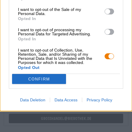
si combina al palato con note di pompelmo, malto corposo
I want to opt-out of the Sale of my
e dolcezza cremosa del miele. L’amaro di
Personal Data.
accompagnamento è sottile e sottolinea il gioco degli
Opted In
aromi senza essere dominante. Il piacere della birra si
conclude con un finale robusto, fruttato e amaro con il
I want to opt-out of processing my
Personal Data for Targeted Advertising.
luppolo.
Opted In
I want to opt-out of Collection, Use,
Retention, Sale, and/or Sharing of my
Personal Data that Is Unrelated with the
Purposes for which it was collected.
Opted Out
CONSULENZA GRATUITA SULLA BIRRA
Hai domande su questa birra? Siamo qui per te.
CONFIRM
shop@bierothek.de
Data Deletion
Data Access
Privacy Policy
commercianti o ristoratori
Du willst größere Mengen günstiger einkaufen?
grosshandel@bierothek.de