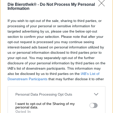
preferita, nel panorama della birra artigianale. Dopo che lo
Die Bierothek® -
Do Not Process My Personal
stile della birra fu originariamente sviluppato per inviare
Information
la birra ai governanti coloniali in terre lontane, è stato a
lungo dimenticato. Fu solo con l’ascesa del movimento
If you wish to opt-out of the sale, sharing to third parties, or
della birra artigianale che l’IPA venne ripresa. Oggi sta
processing of your personal or sensitive information for
vivendo una grande rinascita e fa parte del repertorio di
targeted advertising by us, please use the below opt-out
ogni birrificio artigianale e di quello di molti birrifici
section to confirm your selection. Please note that after your
tradizionali. Ma cosa provoca il fascino di questa birra?
opt-out request is processed you may continue seeing
Probabilmente è il luppolo. L’IPA ne contiene
interest-based ads based on personal information utilized by
naturalmente una grande quantità e invita i birrai a
us or personal information disclosed to third parties prior to
sfogarsi davvero.
your opt-out. You may separately opt-out of the further
Date queste premesse non ci sorprende che la
disclosure of your personal information by third parties on the
Edelbierschmiede di Josef Langwieser abbia nella sua
IAB’s list of downstream participants. This information may
gamma anche una India Pale Ale.
also be disclosed by us to third parties on the
IAB’s List of
Downstream Participants
that may further disclose it to other
La sua interpretazione si presenta in un oro antico
third parties.
fortemente torbido ed è adornata da uno splendore arioso
di schiuma bianco sporco. Al naso abbiamo componenti
Personal Data Processing Opt Outs
agrumate fresche che si mescolano con frutta esotica,
pompelmo aspro e malto caramellato pregiato. L’assaggio
I want to opt-out of the Sharing of my
iniziale rivela un corpo voluminoso con una sensazione in
personal data.
Opted In
bocca vellutata e morbida. Una bella amarezza del luppolo