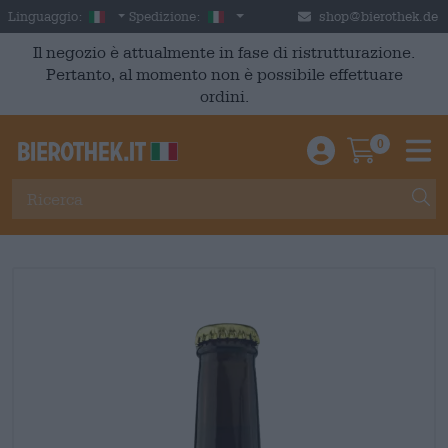
Skip to main content
Italian
Italia
Linguaggio:
Spedizione:
shop@bierothek.de
Il negozio è attualmente in fase di ristrutturazione.
Pertanto, al momento non è possibile effettuare
ordini.
0
Einloggen / An
Warenkor
M