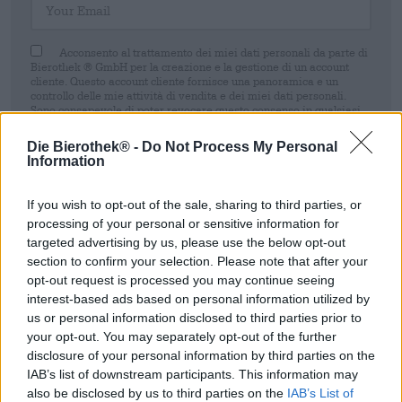
Acconsento al trattamento dei miei dati personali da parte di
Bierothek ® GmbH per la creazione e la gestione di un account
cliente. Questo account cliente fornisce una panoramica e un
controllo delle mie attività di vendita e dei miei dati personali.
Sono consapevole di poter revocare questo consenso in qualsiasi
momento con effetto per il futuro inviando un'e-mail a
shop@bierothek.de. La informiamo che la revoca del consenso non
Die Bierothek® -
Do Not Process My Personal
pregiudica la liceità del trattamento effettuato sulla base del suo
Information
consenso fino al momento della revoca. Ulteriori informazioni sono
disponibili nel nostro
dichiarazione sulla protezione dei dati
If you wish to opt-out of the sale, sharing to third parties, or
Registrati
processing of your personal or sensitive information for
targeted advertising by us, please use the below opt-out
section to confirm your selection. Please note that after your
opt-out request is processed you may continue seeing
* I prezzi sono comprensivi di IVA. Più
Navigazione
più
Depositare
€
0,08
interest-based ads based on personal information utilized by
* I prezzi sono comprensivi di accisa
us or personal information disclosed to third parties prior to
your opt-out. You may separately opt-out of the further
disclosure of your personal information by third parties on the
Descrizione
Informazioni
Recensioni
(5)
IAB’s list of downstream participants. This information may
also be disclosed by us to third parties on the
IAB’s List of