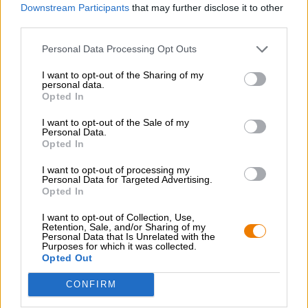
Downstream Participants
that may further disclose it to other
Specialità Weissbier dall’aroma fruttato e fresco di luppolo
third parties.
Personal Data Processing Opt Outs
CONSULENZA GRATUITA SULLA BIRRA
Hai domande su questa birra? Siamo qui per te.
I want to opt-out of the Sharing of my
shop@bierothek.de
personal data.
Opted In
I want to opt-out of the Sale of my
commercianti o ristoratori
Personal Data.
Opted In
Du willst größere Mengen günstiger einkaufen?
grosshandel@bierothek.de
I want to opt-out of processing my
Personal Data for Targeted Advertising.
Opted In
I want to opt-out of Collection, Use,
Verifica in loco
Retention, Sale, and/or Sharing of my
È Mandarina Bavaria Da Veldensteiner Disponibile anche
Personal Data that Is Unrelated with the
Purposes for which it was collected.
nella mia filiale?
Opted Out
Controlla ora
CONFIRM