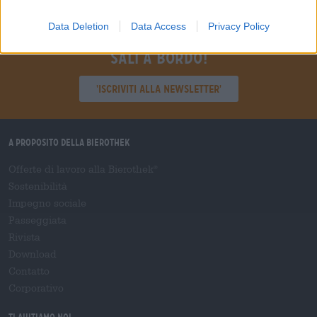
Data Deletion
Data Access
Privacy Policy
Sali a bordo!
'Iscriviti alla newsletter'
A proposito della Bierothek
Offerte di lavoro alla Bierothek
®
Sostenibilità
Impegno sociale
Passeggiata
Rivista
Download
Contatto
Corporativo
Ti aiutiamo noi