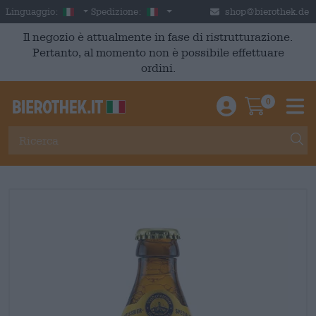
Skip to main content
Italian
Italia
Linguaggio:
Spedizione:
shop@bierothek.de
Il negozio è attualmente in fase di ristrutturazione.
Pertanto, al momento non è possibile effettuare
ordini.
0
Einloggen / An
Warenkor
M