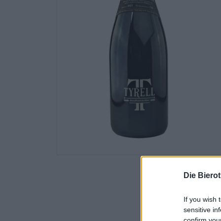
Die Biero
If you wish 
sensitive in
confirm you