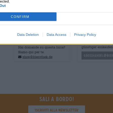
lected.
bottiglia. In passato, la gente seppelliva la Berliner We
Out
dopo.
CONFIRM
Data Deletion
Data Access
Privacy Policy
CONSULENZA GRATUITA SULLA
commercianti o rist
BIRRA
Du willst größere 
günstiger einkaufen
Hai domande su questa birra?
Siamo qui per te.
grosshandel@bier
shop@bierothek.de
Sali a bordo!
'Iscriviti alla newsletter'