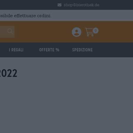
shop@bierothek.de
ibile effettuare ordini.
0
Einloggen / Anmelden
Warenkorb
I regali
Offerte %
Spedizione
2022