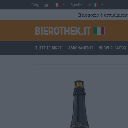
Skip to main content
Italian
Italia
Linguaggio:
Spedizione:
Il negozio è attualment
Tutte le birre
Abbonamenti
Nuovi successi