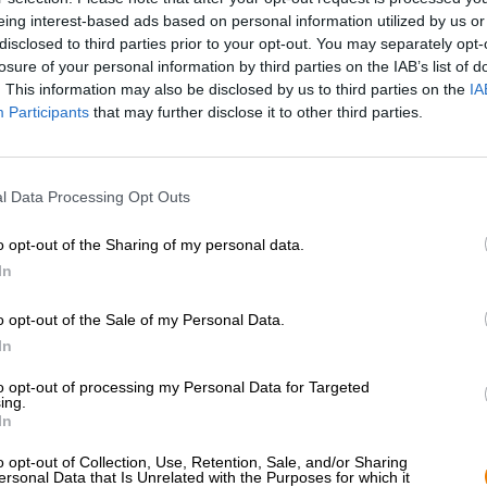
* I prezzi sono comprensivi di accisa
eing interest-based ads based on personal information utilized by us or
disclosed to third parties prior to your opt-out. You may separately opt-
losure of your personal information by third parties on the IAB’s list of
Descrizione
Informazioni
Recensioni
(0)
. This information may also be disclosed by us to third parties on the
IA
Participants
that may further disclose it to other third parties.
La Berliner Weisse ha alle spalle una storia movimentata. 
godeva di grande popolarità. Ogni volta che c’era qualc
l Data Processing Opt Outs
festeggiare, la gente prendeva la Berliner Weisse. Er
la nobile birra era apprezzata per la sua snella eleganza
l’amore per gli acidi si perse e la birra venne mescolata c
o opt-out of the Sharing of my personal data.
Berlino è stato dimenticato e ha conosciuto una rinascit
In
ritrovare spesso lo stile tradizionale della birra nella sua
pregiato acido fruttato puro o lo abbinano a luppoli e al
o opt-out of the Sale of my Personal Data.
Anche il BrauKunstAtelier Tyrell ha affrontato il Berlin
In
propria impronta allo stile senza tempo combinandolo e v
to opt-out of processing my Personal Data for Targeted
La sua Tripel Berliner Weisse è prodotta utilizzando un 
ing.
’20 ed è a doppia fermentazione. Ceppi di lievito selezio
In
sono responsabili della doppia fermentazione.
o opt-out of Collection, Use, Retention, Sale, and/or Sharing
La birra è particolarmente complessa e ha un gusto pote
ersonal Data that Is Unrelated with the Purposes for which it