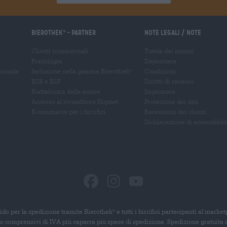
Bierothek
- Partner
Note legali / Note
®
Clienti commerciali
Tutela dei minori
Franchigia
Depositare
zionale
Inclusione nella gamma Bierothek
Condizioni
®
B2B e B2F
Diritto di recesso
Piattaforma delle accise
Imprimere
Accesso al rivenditore Hopnet
Protezione dei dati
E-commerce per i birrifici
Recensioni dei clienti
Dichiarazione di accessibilit
ido per la spedizione tramite Bierothek
e tutti i birrifici partecipanti al marke
®
ono comprensivi di IVA più caparra più spese di spedizione. Spedizione gratuita 