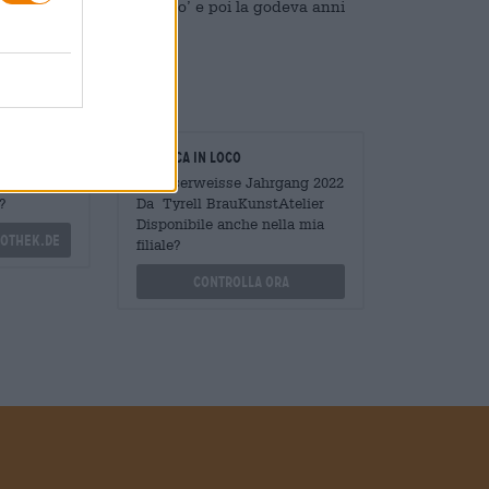
isse nella sabbia per un po’ e poi la godeva anni
oratori
Verifica in loco
Mengen
È Kaiserweisse Jahrgang 2022
?
Da Tyrell BrauKunstAtelier
Disponibile anche nella mia
othek.de
filiale?
Controlla ora