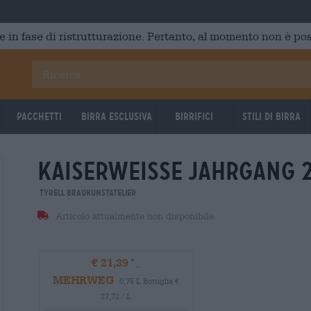
e in fase di ristrutturazione. Pertanto, al momento non è poss
Pacchetti
Birra Esclusiva
Birrifici
Stili di birra
kaiserweisse jahrgang 
Tyrell BrauKunstAtelier
Articolo attualmente non disponibile
€ 21,39
MEHRWEG
0,75 L Bottiglia €
27,72 / L