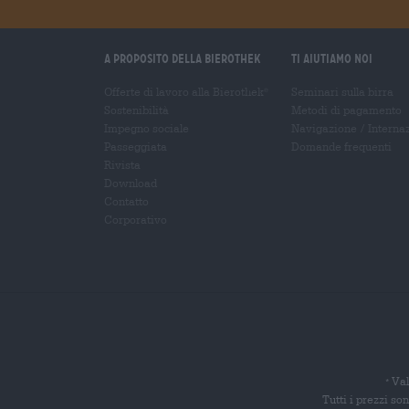
A proposito della Bierothek
Ti aiutiamo noi
Offerte di lavoro alla Bierothek
Seminari sulla birra
®
Sostenibilità
Metodi di pagamento
Impegno sociale
Navigazione
/
Interna
Passeggiata
Domande frequenti
Rivista
Download
Contatto
Corporativo
Val
*
Tutti i prezzi s