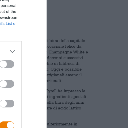
 personal
out of the
 downstream
B’s List of
Negli anni ’20 lo stile di birra della capitale
osa da festeggiare o un’occasione felice da
a soprannominata Riesling o Champagne White e
 e la leggera acidità. Nei decenni successivi
on sciroppi dolci. Il marchio di fabbrica di
a solo nel nuovo millennio. Oggi è possibile
 forma originale: i birrai artigianali amano il
tri ingredienti non convenzionali.
er Weissen. Dott. Thomas Tyrell ha impresso la
alorizzandolo con alcuni ingredienti speciali.
processo di produzione della birra degli anni
nati manualmente e colture di acido lattico
nte se lasciata maturare ulteriormente in