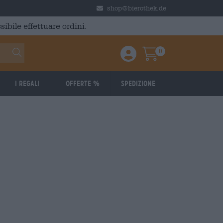
shop@bierothek.de
ibile effettuare ordini.
0
Einloggen / Anmelden
Warenkorb
I regali
Offerte %
Spedizione