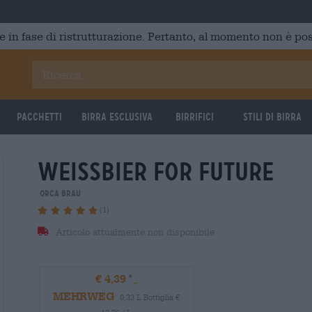
e in fase di ristrutturazione. Pertanto, al momento non è poss
Pacchetti
Birra Esclusiva
Birrifici
Stili di birra
weissbier for future
orca brau
(1)
Articolo attualmente non disponibile
€ 4,39
MEHRWEG
0,33 L Bottiglia €