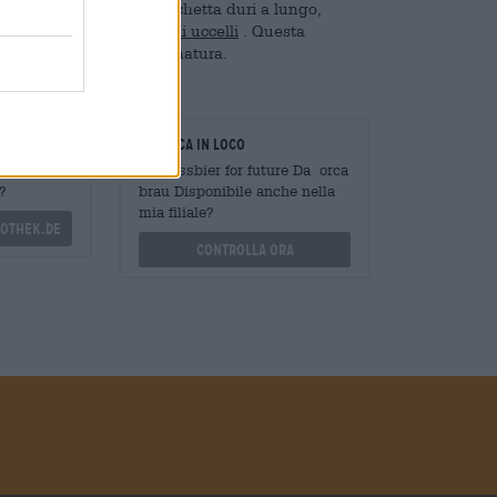
es ha disegnato per l'etichetta duri a lungo,
se per la protezione degli uccelli
. Questa
e proteggere la nostra natura.
oratori
Verifica in loco
Mengen
È weissbier for future Da orca
?
brau Disponibile anche nella
mia filiale?
othek.de
Controlla ora