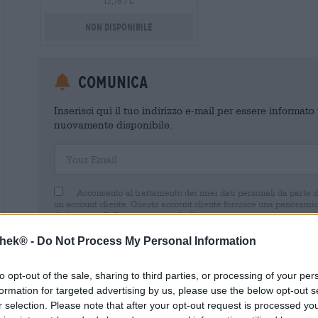
12,76 / L
Non disponibile
Comunica
Inserisci qui il tuo indirizzo e-mail per essere informat
nuovamente disponibile.
Your Email
Acconsento al trattamento dei miei dati personali da parte 
un account cliente. Questo account cliente fornisce una panoramica
dati personali. Sono consapevole di poter revocare questo consens
inviando un'e-mail a shop@bierothek.de. La informiamo che la rev
trattamento effettuato sulla base del suo consenso fino al momento
thek® -
Do Not Process My Personal Information
nel nostro
dichiarazione sulla protezione dei dati
to opt-out of the sale, sharing to third parties, or processing of your per
formation for targeted advertising by us, please use the below opt-out s
r selection. Please note that after your opt-out request is processed y