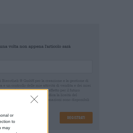
o una volta non appena l'articolo sarà
di Bierothek ® GmbH per la creazione e la gestione di
 e un controllo delle mie attività di vendita e dei miei
o in qualsiasi momento con effetto per il futuro
oca del consenso non pregiudica la liceità del
 della revoca. Ulteriori informazioni sono disponibili
sonal or
Registrati
ection to
ou may