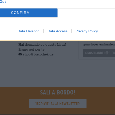
Out
Affinché la natura idilliaca che la nipote Elise di Johann
una parte del ricavato va all'Associazione
statale bavare
organizzazione di beneficenza è impegnata a preservare 
CONFIRM
Data Deletion
Data Access
Privacy Policy
CONSULENZA GRATUITA SULLA
commercianti o rist
BIRRA
Du willst größere 
günstiger einkaufen
Hai domande su questa birra?
Siamo qui per te.
grosshandel@bier
shop@bierothek.de
Sali a bordo!
'Iscriviti alla newsletter'