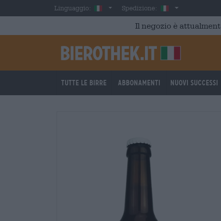
Skip to main content
Italian
Italia
Linguaggio:
Spedizione:
Il negozio è attualment
Tutte le birre
Abbonamenti
Nuovi successi