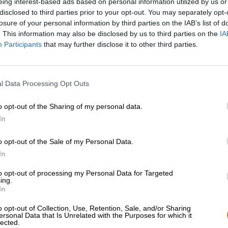
eing interest-based ads based on personal information utilized by us or
* I prezzi sono comprensivi di IVA. Più
Navigazione
più
Deposit
disclosed to third parties prior to your opt-out. You may separately opt-
* I prezzi sono comprensivi di accisa
losure of your personal information by third parties on the IAB’s list of
. This information may also be disclosed by us to third parties on the
IA
Participants
that may further disclose it to other third parties.
Descrizione
Informazioni
Recensioni
(1)
La cultura bavarese è caratterizzata da tesori preziosi: 
l Data Processing Opt Outs
tempi antichi, bratwurst, senape e pretzel, carne arrosto
splendore che produce la cucina bavarese, poesie e racco
o opt-out of the Sharing of my personal data.
sono elementi del nostro tesoro culturale.
In
Anche se in Baviera e Franconia esistono innumerevoli stil
o opt-out of the Sale of my Personal Data.
rappresentante dell'arte birraria bavarese è sicuramente l
Brau di Norimberga si impegnano a preservare questo be
In
hanno chiamato a bordo il medico della birra Johannes 
migliore birra di frumento. Porta con sé molta esperienza
to opt-out of processing my Personal Data for Targeted
ing.
Saphir coltivato in casa e la talentuosa giovane artista E
In
stata prodotta la Weissbier for Future, una potente Wei
e lievito Weissbier originale di Schneider Weisse. La ca
o opt-out of Collection, Use, Retention, Sale, and/or Sharing
appetitoso con bellissime note di frutta e malto e allo s
ersonal Data that Is Unrelated with the Purposes for which it
lected.