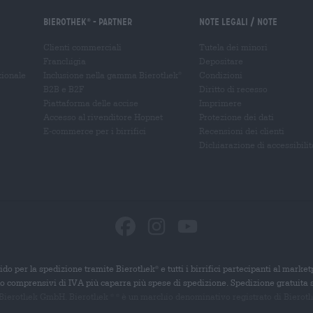
Bierothek
- Partner
Note legali / Note
®
Clienti commerciali
Tutela dei minori
Franchigia
Depositare
zionale
Inclusione nella gamma Bierothek
Condizioni
®
B2B e B2F
Diritto di recesso
Piattaforma delle accise
Imprimere
Accesso al rivenditore Hopnet
Protezione dei dati
E-commerce per i birrifici
Recensioni dei clienti
Dichiarazione di accessibilit
ido per la spedizione tramite Bierothek
e tutti i birrifici partecipanti al marke
®
ono comprensivi di IVA più caparra più spese di spedizione. Spedizione gratuita 
 Bierothek GmbH. Bierothek
è un
marchio denominativo registrato di Bierothek
®
®