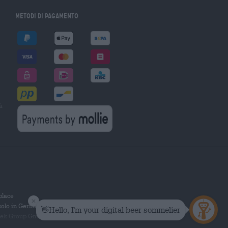
Metodi di pagamento
à
tplace
solo in Germania.
 Group GmbH. Tutti i diritti riservati.