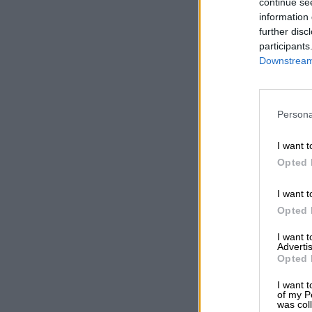
continue se
information 
further disc
participants
Downstream 
Persona
I want t
Opted 
I want t
Opted 
I want 
Advertis
Opted 
I want t
of my P
was col