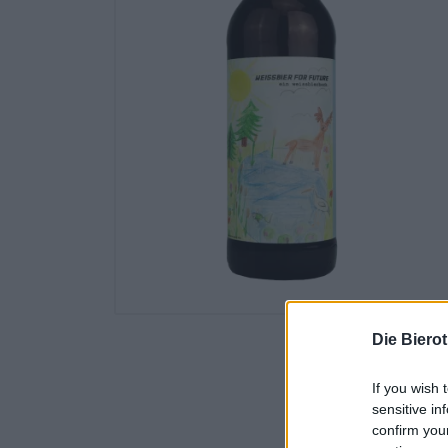
Die Biero
If you wish 
sensitive in
confirm you