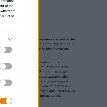
 personal
are
€ 0,08
out of the
 downstream
B’s List of
numerose cattedrali sono souvenir decorativi dei
, canederli e verza sono solo una frazione dello
nti dal volgare, musica e la birra bavarese
i e varianti di birra, l'inconfondibile
a birra di frumento. Anche i birrai dell'Orca
ne culturale: Felix vom Endt e il suo team
Sauer per produrre il massimo omaggio alla
 nella produzione della birra, il suo luppolo
lise. Con la potenza della birra concentrata è
ssbierbock con una gradazione alcolica del 6,3%
pra carismatica ti avvolge nel modo più
tesso tempo fa bene.