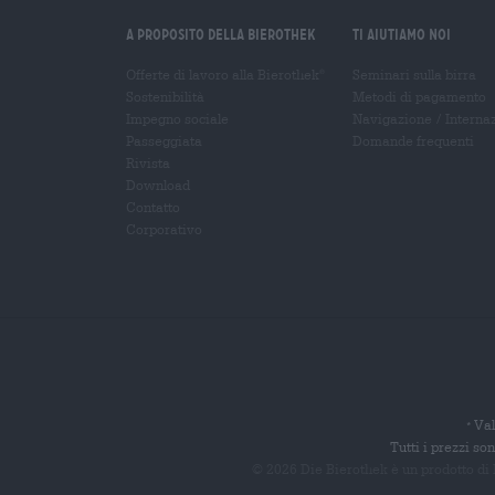
A proposito della Bierothek
Ti aiutiamo noi
Offerte di lavoro alla Bierothek
Seminari sulla birra
®
Sostenibilità
Metodi di pagamento
Impegno sociale
Navigazione
/
Interna
Passeggiata
Domande frequenti
Rivista
Download
Contatto
Corporativo
Val
*
Tutti i prezzi s
© 2026 Die Bierothek
è un prodotto di