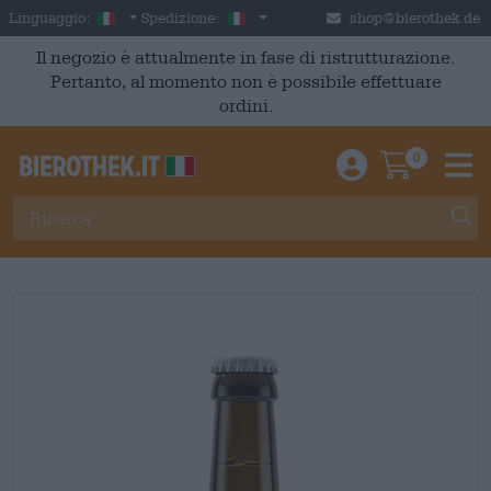
Skip to main content
Italian
Italia
Linguaggio:
Spedizione:
shop@bierothek.de
Il negozio è attualmente in fase di ristrutturazione.
Pertanto, al momento non è possibile effettuare
ordini.
0
Einloggen / An
Warenkor
M