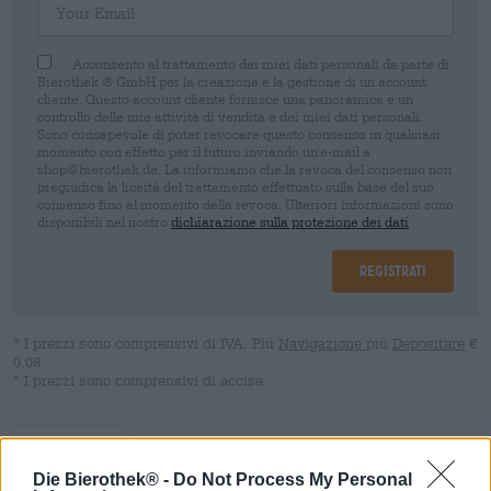
Acconsento al trattamento dei miei dati personali da parte di
Bierothek ® GmbH per la creazione e la gestione di un account
cliente. Questo account cliente fornisce una panoramica e un
controllo delle mie attività di vendita e dei miei dati personali.
Sono consapevole di poter revocare questo consenso in qualsiasi
momento con effetto per il futuro inviando un'e-mail a
shop@bierothek.de. La informiamo che la revoca del consenso non
pregiudica la liceità del trattamento effettuato sulla base del suo
consenso fino al momento della revoca. Ulteriori informazioni sono
disponibili nel nostro
dichiarazione sulla protezione dei dati
Registrati
* I prezzi sono comprensivi di IVA. Più
Navigazione
più
Depositare
€
0,08
* I prezzi sono comprensivi di accisa
Descrizione
Informazioni
Recensioni
(1)
Die Bierothek® -
Do Not Process My Personal