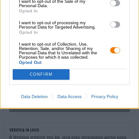
I want to opt-out of the Sale of my
Personal Data.
fruttate, fiori giocosi, elegante leggerezza e note esotiche
Opted In
di limone, lime e cocco.
I want to opt-out of processing my
Una parte del ricavato sarà devoluto alla Pink Boots
Personal Data for Targeted Advertising.
Society, a sostegno delle donne birraie di tutto il mondo.
Opted In
I want to opt-out of Collection, Use,
Retention, Sale, and/or Sharing of my
Personal Data that Is Unrelated with the
CONSULENZA GRATUITA SULLA BIRRA
Purposes for which it was collected.
Opted Out
Hai domande su questa birra? Siamo qui per te.
shop@bierothek.de
CONFIRM
commercianti o ristoratori
Data Deletion
Data Access
Privacy Policy
Du willst größere Mengen günstiger einkaufen?
grosshandel@bierothek.de
Verifica in loco
È Nothing without you Da orca brau Disponibile anche nella