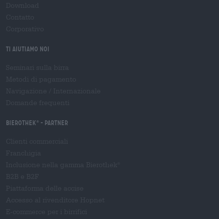
Download
Contatto
Corporativo
Ti aiutiamo noi
Seminari sulla birra
Metodi di pagamento
Navigazione
/
Internazionale
Domande frequenti
Bierothek
- Partner
®
Clienti commerciali
Franchigia
Inclusione nella gamma Bierothek
®
B2B e B2F
Piattaforma delle accise
Accesso al rivenditore Hopnet
E-commerce per i birrifici