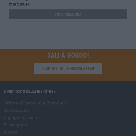
mia filiale?
Controlla ora
Sali a bordo!
'Iscriviti alla newsletter'
A proposito della Bierothek
Offerte di lavoro alla Bierothek
®
Sostenibilità
Impegno sociale
Passeggiata
Rivista