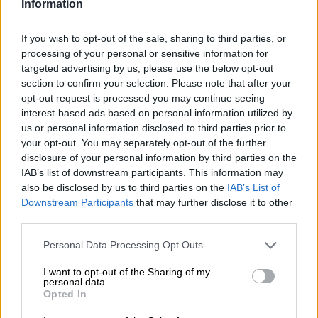
Information
Ancora oggi le donne sono una rarità nel settore della
birra e quindi devono ancora affermarsi e affermarsi. Al
If you wish to opt-out of the sale, sharing to third parties, or
giorno d'oggi, tuttavia, le donne birraie non sono più sole
processing of your personal or sensitive information for
in questa impresa: la
Pink Boots Society
è un'associazione
targeted advertising by us, please use the below opt-out
che sostiene le donne nel settore delle bevande alcoliche
section to confirm your selection. Please note that after your
fermentate, promuove i giovani talenti, fornisce assistenza
opt-out request is processed you may continue seeing
e vuole ispirare le donne ad apprendere il mestiere della
interest-based ads based on personal information utilized by
produzione della birra. Il team di donne impegnate opera
us or personal information disclosed to third parties prior to
in tutto il mondo e ha costruito una rete che fornisce
your opt-out. You may separately opt-out of the further
supporto, trasmette conoscenze, offre formazione e
disclosure of your personal information by third parties on the
perfezionamento, è un modello e organizza eventi in cui le
IAB’s list of downstream participants. This information may
donne birraie possono incontrarsi e scambiare idee.
also be disclosed by us to third parties on the
IAB’s List of
Downstream Participants
that may further disclose it to other
L'Orca Brau di Norimberga è una fan di questa
third parties.
organizzazione e sostiene le ammirevoli donne con la loro
birra acida luppolata secca Nothing Without You. Anno
Personal Data Processing Opt Outs
dopo anno, il commerciante di luppolo Yakima Chief
rilascia una speciale miscela di luppolo precedentemente
I want to opt-out of the Sharing of my
creata dai birrai di tutto il mondo. Quest'anno il mix
personal data.
comprende Cashmere, Athanum, Citra, Loral e Sabro. Orca
Opted In
Brau ne ha creato una birra: Nothing Without You è una
birra acida fruttata che si distingue per intense note