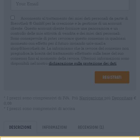
Acconsento al trattamento dei miei dati personali da parte di
Bierothek ® GmbH per la creazione e la gestione di un account
cliente. Questo account cliente fornisce una panoramica e un
controllo delle mie attività di vendita e dei miei dati personali.
Sono consapevole di poter revocare questo consenso in qualsiasi
momento con effetto per il futuro inviando un'e-mail a
shop@bierothek.de. La informiamo che la revoca del consenso non
pregiudica la liceità del trattamento effettuato sulla base del suo
consenso fino al momento della revoca. Ulteriori informazioni sono
disponibili nel nostro
dichiarazione sulla protezione dei dati
Registrati
* I prezzi sono comprensivi di IVA. Più
Navigazione
più
Depositare
€
0,08
* I prezzi sono comprensivi di accisa
Descrizione
Informazioni
Recensioni
(1)