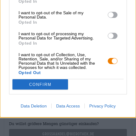
Opted In
caratterizzati dalla citronella appena raccolta, dal tè verde,
dal luppolo fruttato e dallo yogurt e raccontano delle
I want to opt-out of the Sale of my
materie prime che vengono messe nel bollitore oltre a
Personal Data.
Opted In
luppolo, malto e lievito: lattosio, citronella e uno speciale
tè giapponese danno forma al carattere di questa birra. Il
I want to opt-out of processing my
Genmaicha è un tè verde a cui è stato aggiunto riso
Personal Data for Targeted Advertising.
integrale soffiato. Questo ingrediente insolito conferisce
Opted In
alla bevanda un aroma tostato che ricorda il malto.
I want to opt-out of Collection, Use,
よいしょ!
Retention, Sale, and/or Sharing of my
Personal Data that Is Unrelated with the
Purposes for which it was collected.
Opted Out
CONSULENZA GRATUITA SULLA BIRRA
CONFIRM
Hai domande su questa birra? Siamo qui per te.
shop@bierothek.de
Data Deletion
Data Access
Privacy Policy
commercianti o ristoratori
Du willst größere Mengen günstiger einkaufen?
grosshandel@bierothek.de