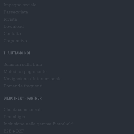
Impegno sociale
Passeggiata
Rivista
Download
Contatto
Corporativo
Ti aiutiamo noi
Seminari sulla birra
Metodi di pagamento
Navigazione
/
Internazionale
Domande frequenti
Bierothek
- Partner
®
Clienti commerciali
Franchigia
Inclusione nella gamma Bierothek
®
B2B e B2F