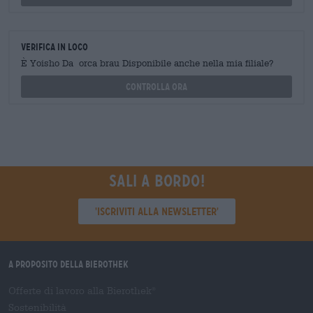
Verifica in loco
È Yoisho Da orca brau Disponibile anche nella mia filiale?
Controlla ora
Sali a bordo!
'Iscriviti alla newsletter'
A proposito della Bierothek
Offerte di lavoro alla Bierothek
®
Sostenibilità