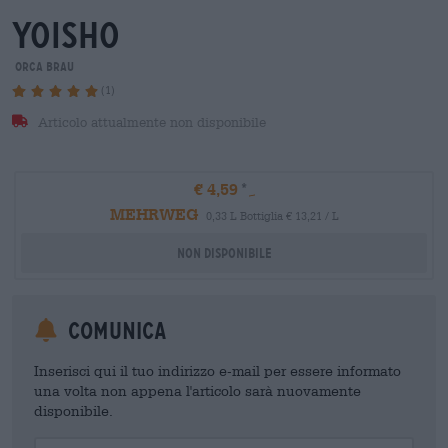
yoisho
orca brau
(1)
Articolo attualmente non disponibile
€ 4,59
MEHRWEG
0,33 L Bottiglia € 13,21 / L
Non disponibile
Comunica
Inserisci qui il tuo indirizzo e-mail per essere informato
una volta non appena l'articolo sarà nuovamente
disponibile.
Your Email