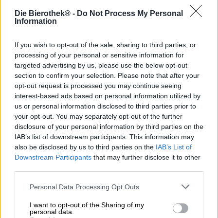
Die Bierothek® -
Do Not Process My Personal
I frullati hanno raggiunto la corrente principale della
Information
società e non vengono più bevuti solo dagli eco-hippy e
dai vegani radicali. Oggi il sano mix di purea di frutta e
verdura fa parte del repertorio della maggior parte delle
If you wish to opt-out of the sale, sharing to third parties, or
persone e viene preparato e gustato ogni giorno. Se però
processing of your personal or sensitive information for
la bomba vitaminica è troppo salutare per te e vuoi
targeted advertising by us, please use the below opt-out
comunque vantarti di consumare uno smoothie ogni
section to confirm your selection. Please note that after your
giorno, allora abbiamo esattamente lo shake giusto per te:
opt-out request is processed you may continue seeing
lo Smoothie IPA di Orca non contiene frutta, ma contiene
interest-based ads based on personal information utilized by
un una forte porzione di luppolo, citronella esotica e i
us or personal information disclosed to third parties prior to
magici poteri curativi del tè verde giapponese.
your opt-out. You may separately opt-out of the further
disclosure of your personal information by third parties on the
Yoisho è la parola giapponese per tutto ciò che è buono e
IAB’s list of downstream participants. This information may
rende felice: il nome perfetto per una birra liscia con una
also be disclosed by us to third parties on the
IAB’s List of
gradazione alcolica bevibile di 6,8% e un gusto così
Downstream Participants
that may further disclose it to other
intenso e speciale che ogni sorso è un viaggio in un
third parties.
paradiso dell'Estremo Oriente.
La specialità della birra di Norimberga con un tocco
Personal Data Processing Opt Outs
giapponese si presenta nel bicchiere nel caldo oro del
I want to opt-out of the Sharing of my
sole nascente e ha una schiuma color riso sul corpo
personal data.
naturalmente torbido. Il profumo e il gusto sono