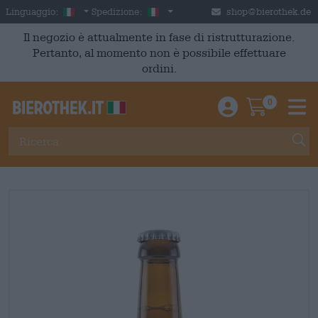
Skip to main content
Italian
Italia
Linguaggio:
Spedizione:
shop@bierothek.de
Il negozio è attualmente in fase di ristrutturazione.
Pertanto, al momento non è possibile effettuare
ordini.
0
Einloggen / An
Warenkor
M