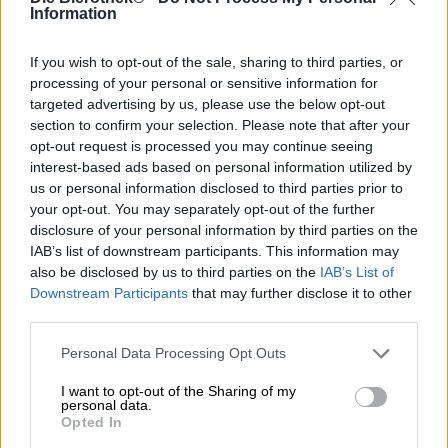
Information
Balade De Poires è un omaggio poetico alla pera: una
composizione di dolcezza fruttata e acidità incontra al
If you wish to opt-out of the sale, sharing to third parties, or
palato il limone rinfrescante e un pizzico di spezie dato
processing of your personal or sensitive information for
dall'esotico pepe lungo. La birra alla frutta Orcas fa venire
targeted advertising by us, please use the below opt-out
voglia di frutta e dimostra ancora una volta che la pera è
section to confirm your selection. Please note that after your
un frutto complesso e sfaccettato.
opt-out request is processed you may continue seeing
interest-based ads based on personal information utilized by
Insieme alle mele, le pere sono i frutti più comunemente
presenti nei cesti di frutta europei. Ciò è dovuto in parte
us or personal information disclosed to third parties prior to
al fatto che i peri crescono in modo eccellente nelle nostre
your opt-out. You may separately opt-out of the further
zone climatiche, ma soprattutto al gusto
disclosure of your personal information by third parties on the
meravigliosamente fresco, succoso e vario della pera.
IAB’s list of downstream participants. This information may
Quasi nulla è più delizioso di una pera raccolta
also be disclosed by us to third parties on the
IAB’s List of
direttamente dall'albero in una luminosa giornata
Downstream Participants
that may further disclose it to other
autunnale e soleggiata per tutta l'estate. Al primo morso si
third parties.
scopre la polpa bianca, il succo cola sul guscio screziato di
rossastro e un gusto squisito esplode sulla lingua.
Personal Data Processing Opt Outs
Oh, pera celeste!
I want to opt-out of the Sharing of my
personal data.
Con la sua Culinary Ale Balade De Poires, Orca Brau ha
Opted In
abilmente catturato il carattere e l'essenza della pera e lo