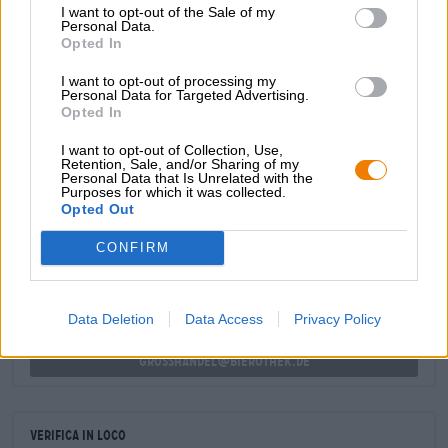
ha mescolato con aromi che danno un tocco in più alle
I want to opt-out of the Sale of my
Personal Data.
sfumature di sapore. Il limone esalta abilmente l'acidità
Opted In
fruttata della pera e sottolinea la meravigliosa freschezza
del frutto, mentre il nobile pepe lungo arricchisce il gioco
I want to opt-out of processing my
degli aromi con spezie e un tocco di armoniosa
Personal Data for Targeted Advertising.
piccantezza.
Opted In
I want to opt-out of Collection, Use,
Retention, Sale, and/or Sharing of my
Personal Data that Is Unrelated with the
Purposes for which it was collected.
CONSULENZA GRATUITA SULLA BIRRA
Opted Out
Hai domande su questa birra? Siamo qui per te.
shop@bierothek.de
CONFIRM
commercianti o ristoratori
Data Deletion
Data Access
Privacy Policy
Du willst größere Mengen günstiger einkaufen?
grosshandel@bierothek.de
Verifica in loco