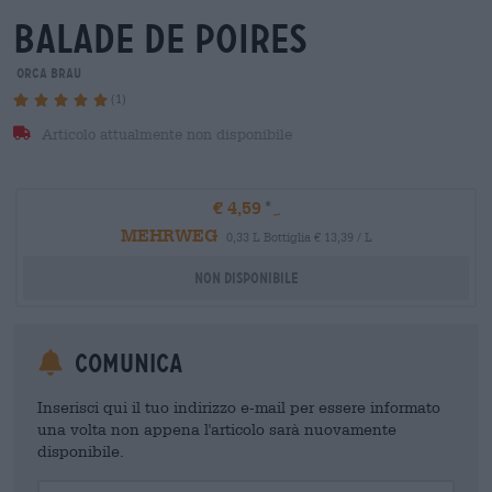
balade de poires
orca brau
(1)
Articolo attualmente non disponibile
€ 4,59
MEHRWEG
0,33 L Bottiglia € 13,39 / L
Non disponibile
Comunica
Inserisci qui il tuo indirizzo e-mail per essere informato
una volta non appena l'articolo sarà nuovamente
disponibile.
Your Email