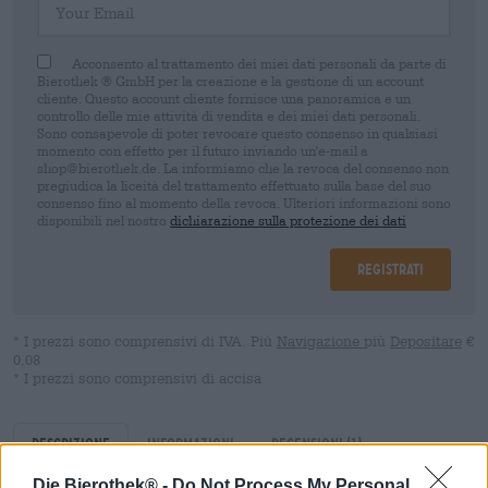
Acconsento al trattamento dei miei dati personali da parte di
Bierothek ® GmbH per la creazione e la gestione di un account
cliente. Questo account cliente fornisce una panoramica e un
controllo delle mie attività di vendita e dei miei dati personali.
Sono consapevole di poter revocare questo consenso in qualsiasi
momento con effetto per il futuro inviando un'e-mail a
shop@bierothek.de. La informiamo che la revoca del consenso non
pregiudica la liceità del trattamento effettuato sulla base del suo
consenso fino al momento della revoca. Ulteriori informazioni sono
disponibili nel nostro
dichiarazione sulla protezione dei dati
Registrati
* I prezzi sono comprensivi di IVA. Più
Navigazione
più
Depositare
€
0,08
* I prezzi sono comprensivi di accisa
Descrizione
Informazioni
Recensioni
(1)
Die Bierothek® -
Do Not Process My Personal