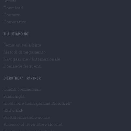
Rivista
Download
Contatto
Corporativo
Ti aiutiamo noi
Seminari sulla birra
Metodi di pagamento
Navigazione
/
Internazionale
Domande frequenti
Bierothek
- Partner
®
Clienti commerciali
Franchigia
Inclusione nella gamma Bierothek
®
B2B e B2F
Piattaforma delle accise
Accesso al rivenditore Hopnet