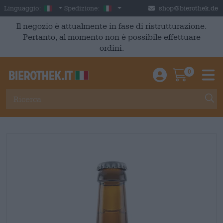
Skip to main content
Italian
Italia
Linguaggio:
Spedizione:
shop@bierothek.de
Il negozio è attualmente in fase di ristrutturazione.
Pertanto, al momento non è possibile effettuare
ordini.
0
Einloggen / An
Warenkor
M