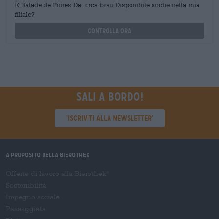
È Balade de Poires Da orca brau Disponibile anche nella mia
filiale?
Controlla ora
Sali a bordo!
'Iscriviti alla newsletter'
A proposito della Bierothek
Offerte di lavoro alla Bierothek
®
Sostenibilità
Impegno sociale
Passeggiata