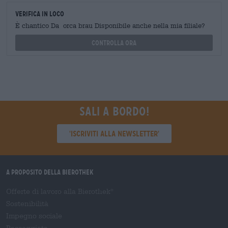
Verifica in loco
È chantico Da orca brau Disponibile anche nella mia filiale?
Controlla ora
Sali a bordo!
'Iscriviti alla newsletter'
A proposito della Bierothek
Offerte di lavoro alla Bierothek
®
Sostenibilità
Impegno sociale
Passeggiata