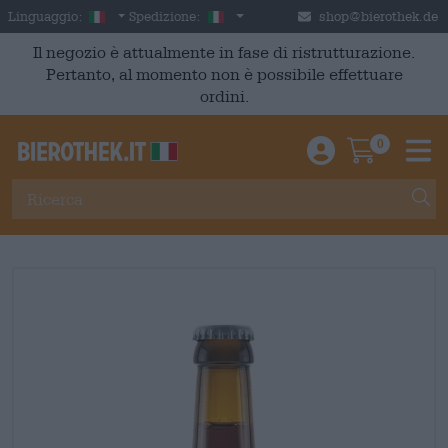
Skip to main content
Italian
Italia
Linguaggio:
Spedizione:
shop@bierothek.de
Il negozio è attualmente in fase di ristrutturazione.
Pertanto, al momento non è possibile effettuare
ordini.
0
Einloggen / An
Warenkor
M