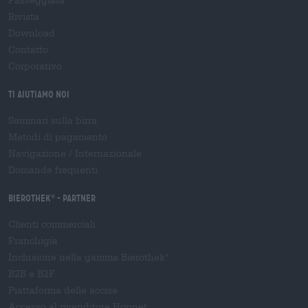
Rivista
Download
Contatto
Corporativo
Ti aiutiamo noi
Seminari sulla birra
Metodi di pagamento
Navigazione
/
Internazionale
Domande frequenti
Bierothek
- Partner
®
Clienti commerciali
Franchigia
Inclusione nella gamma Bierothek
®
B2B e B2F
Piattaforma delle accise
Accesso al rivenditore Hopnet