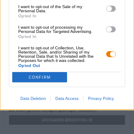
sovrapprezzo per sostenere i coltivatori nell'acquisto di
I want to opt-out of the Sale of my
nuove piante di caffè.
Personal Data.
Opted In
Questa birra può essere meravigliosamente abbinata a
una fetta di torta. La birra al posto del caffè potrebbe
I want to opt-out of processing my
Personal Data for Targeted Advertising.
essere un approccio un po’ insolito, ma perché non
Opted In
provare qualcosa di nuovo?
I want to opt-out of Collection, Use,
Retention, Sale, and/or Sharing of my
Personal Data that Is Unrelated with the
Purposes for which it was collected.
Opted Out
CONSULENZA GRATUITA SULLA BIRRA
Hai domande su questa birra? Siamo qui per te.
CONFIRM
shop@bierothek.de
Data Deletion
Data Access
Privacy Policy
commercianti o ristoratori
Du willst größere Mengen günstiger einkaufen?
grosshandel@bierothek.de