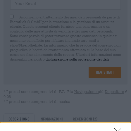
Acconsento al trattamento dei miei dati personali da parte di
Bierothek ® GmbH per la creazione e la gestione di un account
cliente. Questo account cliente fornisce una panoramica e un
controllo delle mie attività di vendita e dei miei dati personali.
Sono consapevole di poter revocare questo consenso in qualsiasi
momento con effetto per il futuro inviando un'e-mail a
shop@bierothek.de. La informiamo che la revoca del consenso non
pregiudica la liceità del trattamento effettuato sulla base del suo
consenso fino al momento della revoca. Ulteriori informazioni sono
disponibili nel nostro
dichiarazione sulla protezione dei dati
Registrati
* I prezzi sono comprensivi di IVA. Più
Navigazione
più
Depositare
€
0,08
* I prezzi sono comprensivi di accisa
Descrizione
Informazioni
Recensioni
(2)