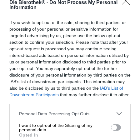
Die Bierothek® -
Do Not Process My Personal
Information
Chantico di Orca combina due bevande preferite in
assoluto: caffè e ovviamente birra. Chantico è una birra
scura che viene infusa con caffè messicano durante la
If you wish to opt-out of the sale, sharing to third parties, or
conservazione. Ciò conferisce alla birra un aroma di caffè
processing of your personal or sensitive information for
dominante.
targeted advertising by us, please use the below opt-out
section to confirm your selection. Please note that after your
Nel bicchiere, il Chantico è un marrone scuro profondo
opt-out request is processed you may continue seeing
con lievi sfumature rosse. La connessione tra caffè e birra
interest-based ads based on personal information utilized by
scura è già visibile qui e si sente immediatamente l'odore
us or personal information disclosed to third parties prior to
chiaro di entrambi nel naso. L'assaggio iniziale presenta
your opt-out. You may separately opt-out of the further
un intenso maltato che sa delicatamente di caramello,
disclosure of your personal information by third parties on the
cioccolato e torrone. Qui il caffè è chiaramente in primo
IAB’s list of downstream participants. This information may
piano e sviluppa tutto l'aroma del chicco messicano. La
also be disclosed by us to third parties on the
IAB’s List of
leggera tostatura incontra il cioccolato delicatamente
Downstream Participants
that may further disclose it to other
sciolto e un sottile fruttato. Il piacere della birra è
third parties.
completato da un finale piacevolmente morbido.
La ciliegina sulla torta è la scelta del caffè: Orca Brau
Personal Data Processing Opt Outs
acquista caffè certificato biologico per Chantico. I pregiati
I want to opt-out of the Sharing of my
chicchi provengono dalla comunità di produzione CORO
personal data.
AX, associazione di piccoli produttori di caffè del Messico.
Opted In
Il laboratorio del caffè Kucha vende il caffè e paga un