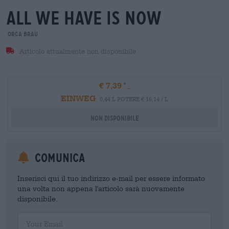
all we have is now
orca brau
Articolo attualmente non disponibile
€ 7,39
EINWEG
0,44 L POTERE € 16,14 / L
Non disponibile
Comunica
Inserisci qui il tuo indirizzo e-mail per essere informato
una volta non appena l'articolo sarà nuovamente
disponibile.
Your Email