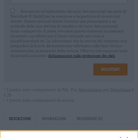
Acconsento al trattamento dei miei dati personali da parte di
Bierothek ® GmbH per la creazione e la gestione di un account
cliente. Questo account cliente fornisce una panoramica e un
controllo delle mie attività di vendita e dei miei dati personali.
Sono consapevole di poter revocare questo consenso in qualsiasi
momento con effetto per il futuro inviando un'e-mail a
shop@bierothek.de. La informiamo che la revoca del consenso non
pregiudica la liceità del trattamento effettuato sulla base del suo
consenso fino al momento della revoca. Ulteriori informazioni sono
disponibili nel nostro
dichiarazione sulla protezione dei dati
Registrati
* I prezzi sono comprensivi di IVA. Più
Navigazione
più
Depositare
€
0,25
* I prezzi sono comprensivi di accisa
Descrizione
Informazioni
Recensioni
(0)