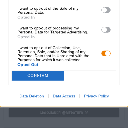
prima impressione olfattiva e invoglia alla beva. Ciò rivela
I want to opt-out of the Sale of my
un corpo forte con una sensazione in bocca vellutata e
Personal Data.
note dominanti di prugna. La mora sottolinea i sapori
Opted In
prugnati con freschezza aspra, cannella e vaniglia
avvolgono l'esperienza gustativa con festa speziata.
I want to opt-out of processing my
Personal Data for Targeted Advertising.
All We Have Is Now è una IPA cremosa con ricchezza
Opted In
fruttata, ottime spezie e un sorprendente effetto luppolo.
I want to opt-out of Collection, Use,
Retention, Sale, and/or Sharing of my
Personal Data that Is Unrelated with the
Purposes for which it was collected.
Opted Out
CONSULENZA GRATUITA SULLA BIRRA
Hai domande su questa birra? Siamo qui per te.
CONFIRM
shop@bierothek.de
Data Deletion
Data Access
Privacy Policy
commercianti o ristoratori
Du willst größere Mengen günstiger einkaufen?
grosshandel@bierothek.de