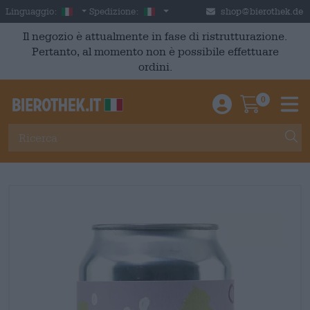
Skip to main content
Italian
Italia
Linguaggio:
Spedizione:
shop@bierothek.de
Il negozio è attualmente in fase di ristrutturazione.
Pertanto, al momento non è possibile effettuare
ordini.
0
Einloggen / An
Warenkor
M