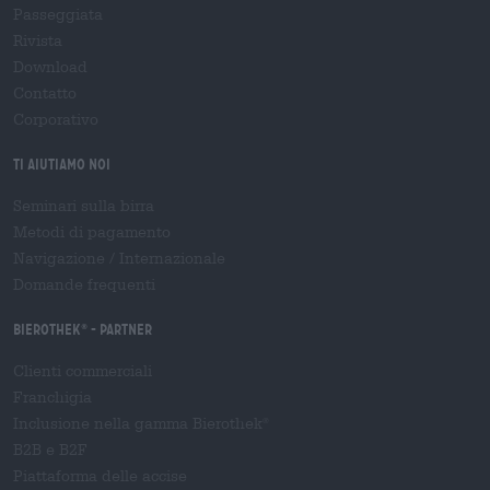
Passeggiata
Rivista
Download
Contatto
Corporativo
Ti aiutiamo noi
Seminari sulla birra
Metodi di pagamento
Navigazione
/
Internazionale
Domande frequenti
Bierothek
- Partner
®
Clienti commerciali
Franchigia
Inclusione nella gamma Bierothek
®
B2B e B2F
Piattaforma delle accise