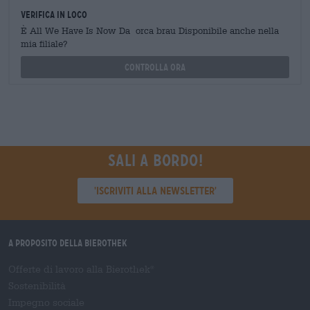
Verifica in loco
È All We Have Is Now Da orca brau Disponibile anche nella
mia filiale?
Controlla ora
Sali a bordo!
'Iscriviti alla newsletter'
A proposito della Bierothek
Offerte di lavoro alla Bierothek
®
Sostenibilità
Impegno sociale