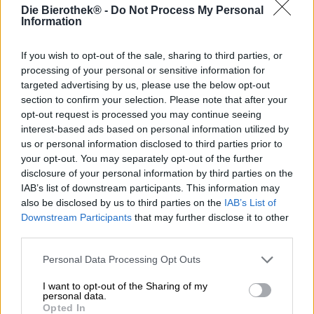
Tutto ciò che abbiamo è adesso.
Die Bierothek® -
Do Not Process My Personal
Information
Vivere il momento e godersi il qui e ora è una saggezza
che probabilmente esiste da molto tempo quanto
If you wish to opt-out of the sale, sharing to third parties, or
l'umanità stessa.La Orca Brau di Norimberga ha dedicato
processing of your personal or sensitive information for
alla magia del momento una birra che ti catapulta nel
targeted advertising by us, please use the below opt-out
presente con un solo sorso.
section to confirm your selection. Please note that after your
All We Have Is Now è un milkshake IPA pazzesco e
opt-out request is processed you may continue seeing
cremoso che deve la sua consistenza morbida all'uso dello
interest-based ads based on personal information utilized by
zucchero del latte. Oltre allo zucchero del latte, nel
us or personal information disclosed to third parties prior to
bollitore vengono aggiunti alcuni altri ingredienti insoliti:
your opt-out. You may separately opt-out of the further
prugne e more conferiscono alla birra un fruttato di fine
disclosure of your personal information by third parties on the
estate, mentre cannella e vaniglia aggiungono spezie e
IAB’s list of downstream participants. This information may
una sensazione familiare. Naturalmente non dovrebbe
also be disclosed by us to third parties on the
IAB’s List of
mancare nemmeno il luppolo. Il Milkshake IPA era pieno
Downstream Participants
that may further disclose it to other
di luppoli Citra e Mosaic.
third parties.
Il risultato è una delizia luppolata che scorre nel bicchiere
Personal Data Processing Opt Outs
in un'ambra naturalmente torbida. Dalla corona spessa,
densa e leggermente colorata sale al naso un profumo
I want to opt-out of the Sharing of my
seducente di marmellata di prugne fatta in casa e torta di
personal data.
more appena sfornata. Un accenno di agrumi completa la
Opted In