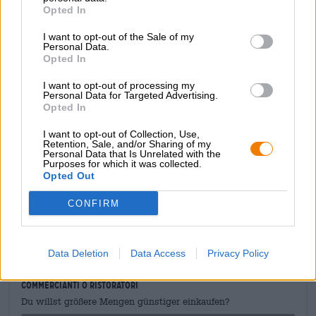
Opted In
Marlene si presenta con una veste giallo pallido e porta
I want to opt-out of the Sale of my
sul capo una fugace corona di delicata schiuma bianca.
Personal Data.
Un delicato profumo di yogurt, mela verde e buon aceto di
Opted In
frutta sale al naso e si combina con un accenno di aneto e
sottili note di agrumi per creare una composizione
I want to opt-out of processing my
seducente. Il gusto iniziale segue la prima impressione e
Personal Data for Targeted Advertising.
Opted In
colpisce per la meravigliosa acidità, il fruttato fresco e
agrumato e il perlage simile allo champagne.
I want to opt-out of Collection, Use,
Retention, Sale, and/or Sharing of my
Oh, Marlene!
Personal Data that Is Unrelated with the
Purposes for which it was collected.
Opted Out
CONFIRM
CONSULENZA GRATUITA SULLA BIRRA
Hai domande su questa birra? Siamo qui per te.
shop@bierothek.de
Data Deletion
Data Access
Privacy Policy
commercianti o ristoratori
Du willst größere Mengen günstiger einkaufen?