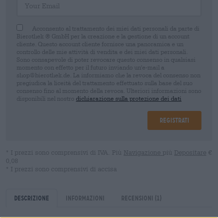
Acconsento al trattamento dei miei dati personali da parte di
Bierothek ® GmbH per la creazione e la gestione di un account
cliente. Questo account cliente fornisce una panoramica e un
controllo delle mie attività di vendita e dei miei dati personali.
Sono consapevole di poter revocare questo consenso in qualsiasi
momento con effetto per il futuro inviando un'e-mail a
shop@bierothek.de. La informiamo che la revoca del consenso non
pregiudica la liceità del trattamento effettuato sulla base del suo
consenso fino al momento della revoca. Ulteriori informazioni sono
disponibili nel nostro
dichiarazione sulla protezione dei dati
Registrati
* I prezzi sono comprensivi di IVA. Più
Navigazione
più
Depositare
€
0,08
* I prezzi sono comprensivi di accisa
Descrizione
Informazioni
Recensioni
(1)