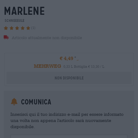
marlene
Schneeeule
(1)
Articolo attualmente non disponibile
€ 4,49
MEHRWEG
0,33 L Bottiglia € 13,30 / L
Non disponibile
Comunica
Inserisci qui il tuo indirizzo e-mail per essere informato
una volta non appena l'articolo sarà nuovamente
disponibile.
Your Email