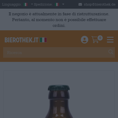
Skip to main content
Italian
Italia
Linguaggio:
Spedizione:
shop@bierothek.de
Il negozio è attualmente in fase di ristrutturazione.
Pertanto, al momento non è possibile effettuare
ordini.
0
Einloggen / An
Warenkor
M