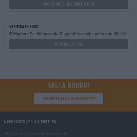
grosshandel@bierothek.de
Verifica in loco
È Marlene Da Schneeeule Disponibile anche nella mia filiale?
Controlla ora
Sali a bordo!
'Iscriviti alla newsletter'
A proposito della Bierothek
Offerte di lavoro alla Bierothek
®