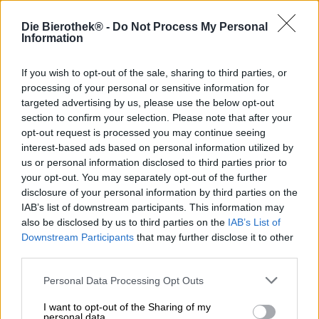
Marlene è la capostipite di tutte le Berliner Weisses,
Die Bierothek® -
Do Not Process My Personal
almeno in termini di gusto e nell’elegante assortimento
Information
del birrificio Schneeeule. La maestra birraria Ulrike Genz
si è impegnata molto per dare nuova vita al classico
If you wish to opt-out of the sale, sharing to third parties, or
berlinese. Attraverso un lavoro minuzioso e dettagliato,
processing of your personal or sensitive information for
ha raccolto le bottiglie rimanenti di vecchi esempi di stile
targeted advertising by us, please use the below opt-out
di birra e ne ha estratto i lieviti. Portati a nuova vita, i
section to confirm your selection. Please note that after your
lieviti antichi sono serviti come base per la Original
opt-out request is processed you may continue seeing
Berliner Weisse di Ulrike.
interest-based ads based on personal information utilized by
Il risultato è una birra che ricorda i tempi d’oro della
us or personal information disclosed to third parties prior to
Berliner Weisse. E con questo non intendiamo l’epoca in
your opt-out. You may separately opt-out of the further
cui la birra veniva bevuta mescolata con lo sciroppo, ma il
disclosure of your personal information by third parties on the
tempo prima, quando la birra acida e frizzante era ancora
IAB’s list of downstream participants. This information may
apprezzata per il suo carattere insolito. Per dare alla birra
also be disclosed by us to third parties on the
IAB’s List of
un nome degno, Ulrike ha scelto il titolo di un’icona
Downstream Participants
that may further disclose it to other
berlinese: Marlene Dietrich. Vale la pena sapere che
third parties.
l’assortimento del birrificio Schneeeule comprende sia
Marlene che Dietrich. Marlene è la Berliner Weisse qui
Personal Data Processing Opt Outs
pubblicizzata nella sua forma pura, mentre
Dietrich
è la
versione invecchiata di Marlene, che nel corso di un anno
I want to opt-out of the Sharing of my
personal data.
ha maturato fino al suo splendore aromatico.