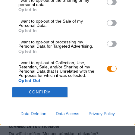
I want to opt-out of the Sharing of my
personal data.
pompelmo rosa aspro e morbida e vellutata prugna
Opted In
mirabella. Abbastanza atipica per una Pilsner, la Don si
tira molto indietro quando si parla di sostanze amare.
I want to opt-out of the Sale of my
Naturalmente diventa un po’ amara verso il finale, ma
Personal Data.
rispetto alle Pilsner convenzionali rimane docile e molto
Opted In
bevibile.
I want to opt-out of processing my
Questa pluripremiata Pilsner è una raccomandazione
Personal Data for Targeted Advertising.
Opted In
assoluta per tutti coloro che cercano un’introduzione
senza intoppi al mondo intensivo delle Pilsner IBU!
I want to opt-out of Collection, Use,
Retention, Sale, and/or Sharing of my
Personal Data that Is Unrelated with the
Purposes for which it was collected.
Opted Out
CONFIRM
CONSULENZA GRATUITA SULLA BIRRA
Hai domande su questa birra? Siamo qui per te.
shop@bierothek.de
Data Deletion
Data Access
Privacy Policy
commercianti o ristoratori
Du willst größere Mengen günstiger einkaufen?