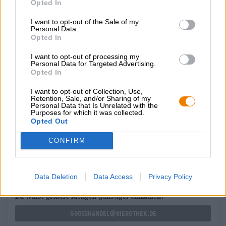
drink un’esplosione di freschezza fruttata e di frutta
Opted In
esotica. E il luppolo sottolinea questo spettacolo
aromatico con le sue sfumature di sapore uniche, che
I want to opt-out of the Sale of my
Personal Data.
includono note floreali e agrumate.
Opted In
La Sour Monster Grapefruit / Passionfruit della Munich
I want to opt-out of processing my
Brew Mafia è una birra deliziosa, rinfrescante e dal gusto
Personal Data for Targeted Advertising.
acidulo!
Opted In
I want to opt-out of Collection, Use,
Retention, Sale, and/or Sharing of my
Personal Data that Is Unrelated with the
Purposes for which it was collected.
Opted Out
CONSULENZA GRATUITA SULLA BIRRA
CONFIRM
Hai domande su questa birra? Siamo qui per te.
shop@bierothek.de
Data Deletion
Data Access
Privacy Policy
commercianti o ristoratori
Du willst größere Mengen günstiger einkaufen?
grosshandel@bierothek.de