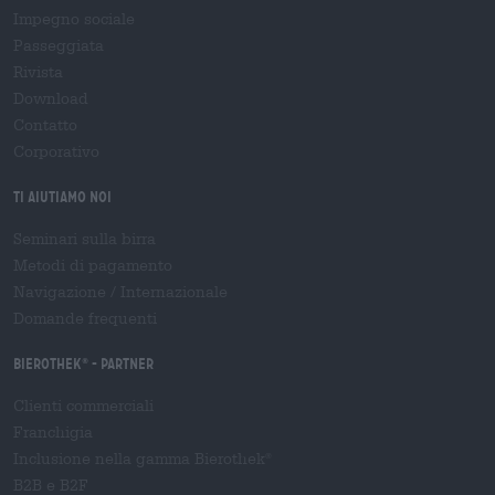
Impegno sociale
Passeggiata
Rivista
Download
Contatto
Corporativo
Ti aiutiamo noi
Seminari sulla birra
Metodi di pagamento
Navigazione
/
Internazionale
Domande frequenti
Bierothek
- Partner
®
Clienti commerciali
Franchigia
Inclusione nella gamma Bierothek
®
B2B e B2F