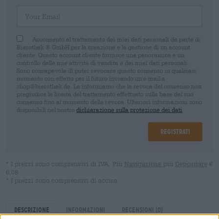
Your Email
Acconsento al trattamento dei miei dati personali da parte di
Bierothek ® GmbH per la creazione e la gestione di un account
cliente. Questo account cliente fornisce una panoramica e un
controllo delle mie attività di vendita e dei miei dati personali.
Sono consapevole di poter revocare questo consenso in qualsiasi
momento con effetto per il futuro inviando un'e-mail a
shop@bierothek.de. La informiamo che la revoca del consenso non
pregiudica la liceità del trattamento effettuato sulla base del suo
consenso fino al momento della revoca. Ulteriori informazioni sono
disponibili nel nostro
dichiarazione sulla protezione dei dati
Registrati
* I prezzi sono comprensivi di IVA. Più
Navigazione
più
Depositare
€
0,08
* I prezzi sono comprensivi di accisa
Descrizione
Informazioni
Recensioni
(0)