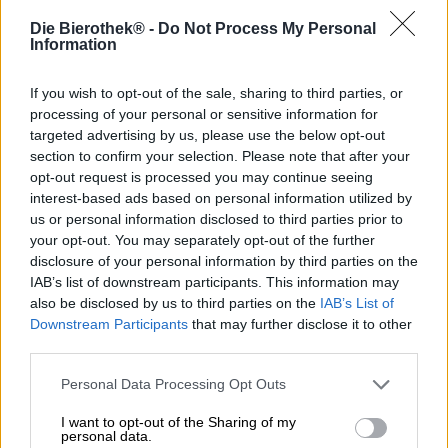
Die Bierothek® -
Do Not Process My Personal
Information
Quando il sole splende in un cielo senza nuvole e non c’è
alcun posto in ombra in vista; quando non piove da
If you wish to opt-out of the sale, sharing to third parties, or
settimane e la città è polverosa e soffocante; Dopo aver
trascorso il primo giorno caldo dell’anno tagliando l’erba
processing of your personal or sensitive information for
del prato e facendo giardinaggio, o quando avete
targeted advertising by us, please use the below opt-out
impostato il riscaldamento troppo alto e venite
section to confirm your selection. Please note that after your
improvvisamente colpiti da un’ondata di caldo invernale,
opt-out request is processed you may continue seeing
allora abbiamo voglia di un po’ di refrigerio! Ed è proprio
interest-based ads based on personal information utilized by
per questi momenti e per innumerevoli altri simili che la
us or personal information disclosed to third parties prior to
Munich Brew Mafia ha creato la birra perfetta: la loro Sour
your opt-out. You may separately opt-out of the further
Monster Grapefruit / Passionfruit è l’epitome della
disclosure of your personal information by third parties on the
freschezza e unisce la succosa acidità e la dolcezza
IAB’s list of downstream participants. This information may
tropicale degli agrumi e del frutto della passione.
also be disclosed by us to third parties on the
IAB’s List of
Downstream Participants
that may further disclose it to other
La Fruited Sour ha una gradazione alcolica delicata del
third parties.
5,0% e contiene due tipi di purea di frutta, tre tipi di malto
e luppoli Cascade. Ogni ingrediente apporta componenti
Personal Data Processing Opt Outs
essenziali che creano un insieme delizioso. Il grano crea
una consistenza vellutata e cremosa e conferisce carattere
I want to opt-out of the Sharing of my
alla birra. La purea di frutta e pompelmo conferisce al
personal data.