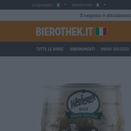
Skip to main content
Italian
Italia
Linguaggio:
Spedizione:
Il negozio è attualment
Tutte le birre
Abbonamenti
Nuovi successi