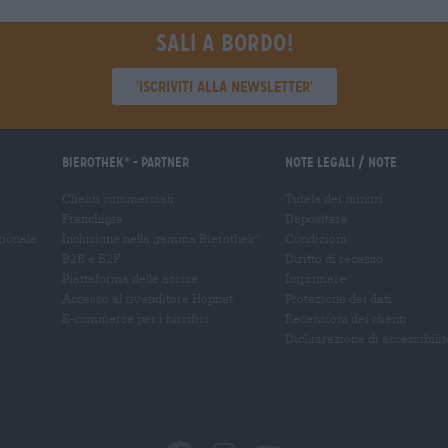
Sali a bordo!
'Iscriviti alla newsletter'
Bierothek
- Partner
Note legali / Note
®
Clienti commerciali
Tutela dei minori
Franchigia
Depositare
zionale
Inclusione nella gamma Bierothek
Condizioni
®
B2B e B2F
Diritto di recesso
Piattaforma delle accise
Imprimere
Accesso al rivenditore Hopnet
Protezione dei dati
E-commerce per i birrifici
Recensioni dei clienti
Dichiarazione di accessibilit