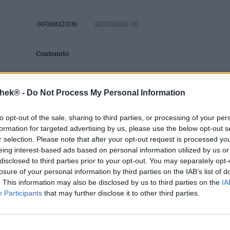
Informazioni
Recensioni
(0)
Contenuto
Brauerei
Weiherer Bier
thek® -
Do Not Process My Personal Information
Tessera Bierothek®
10074068
Peso
4.95kg(4.95kg con imballaggio)
to opt-out of the sale, sharing to third parties, or processing of your per
LMIV
Operatore responsabile del setto
formation for targeted advertising by us, please use the below opt-out s
Brauerei-Gasthof Kundmüller Gm
r selection. Please note that after your opt-out request is processed y
Viereth-Trunstadt Deutschland(
eing interest-based ads based on personal information utilized by us or
disclosed to third parties prior to your opt-out. You may separately opt-
Bierregion
Deutschland
losure of your personal information by third parties on the IAB’s list of
Stile birra
birre della franconia
,
lager tede
. This information may also be disclosed by us to third parties on the
IA
Categoria Birra
barile da 5 litri
,
birre bavaresi
,
Participants
that may further disclose it to other third parties.
Raccomandazione
Avviatore
: Carpaccio di manzo
gastronomica
Portata principale
: Pollame alla 
Dessert
: Torte pesanti