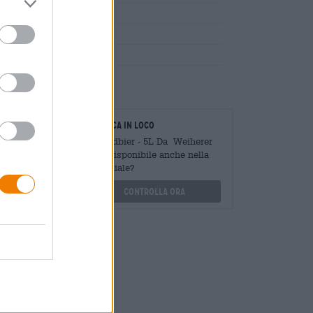
ievito
oratori
Verifica in loco
Mengen
È Landbier - 5L Da Weiherer
?
Bier Disponibile anche nella
mia filiale?
othek.de
Controlla ora