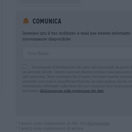
Comunica
Inserisci qui il tuo indirizzo e-mail per essere informat
nuovamente disponibile.
Your Email
Acconsento al trattamento dei miei dati personali da parte 
un account cliente. Questo account cliente fornisce una panoramica
dati personali. Sono consapevole di poter revocare questo consens
inviando un'e-mail a shop@bierothek.de. La informiamo che la rev
trattamento effettuato sulla base del suo consenso fino al momento
nel nostro
dichiarazione sulla protezione dei dati
* I prezzi sono comprensivi di IVA. Più
Navigazione
* I prezzi sono comprensivi di accisa