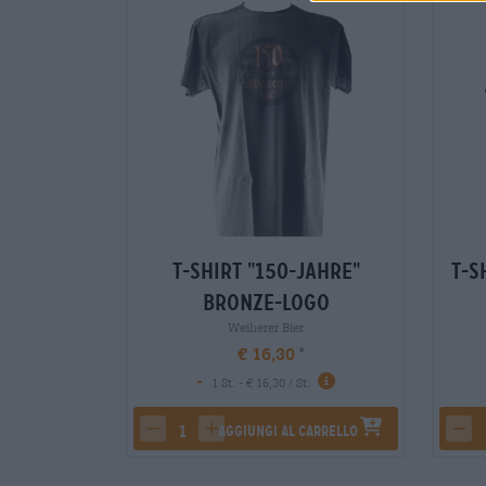
T-Shirt "150-Jahre"
T-S
Bronze-Logo
Weiherer Bier
€ 16,30
-
1 St. - € 16,30 / St.
Aggiungi al carrello
decrease quantity
increase quantity
dec