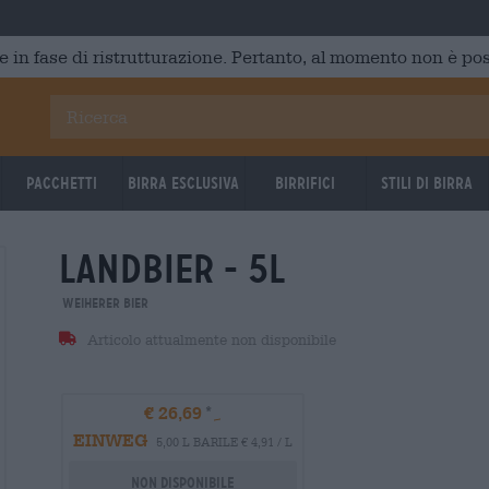
e in fase di ristrutturazione. Pertanto, al momento non è poss
Pacchetti
Birra Esclusiva
Birrifici
Stili di birra
landbier - 5l
Weiherer Bier
Articolo attualmente non disponibile
€ 26,69
EINWEG
5,00 L BARILE € 4,91 / L
Non disponibile