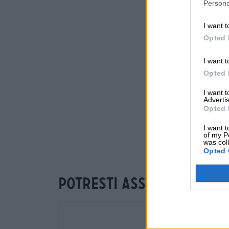
Persona
I want t
Opted 
I want t
Opted 
I want 
Advertis
Opted 
I want t
of my P
was col
Opted 
Potresti assaggiare an