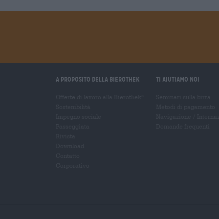
A proposito della Bierothek
Ti aiutiamo noi
Offerte di lavoro alla Bierothek
Seminari sulla birra
®
Sostenibilità
Metodi di pagamento
Impegno sociale
Navigazione
/
Interna
Passeggiata
Domande frequenti
Rivista
Download
Contatto
Corporativo