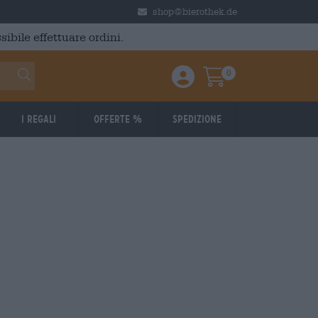
shop@bierothek.de
ibile effettuare ordini.
0
Einloggen / Anmelden
Warenkorb
I regali
Offerte %
Spedizione