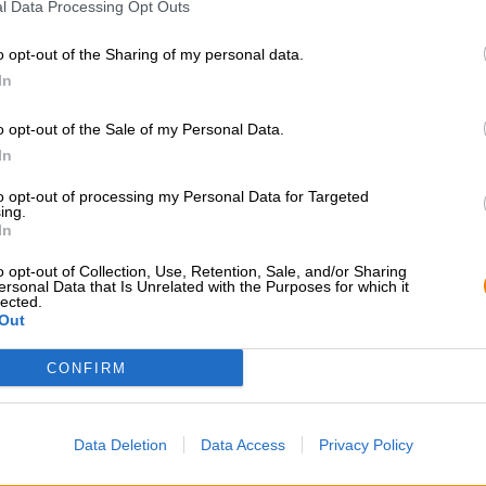
l Data Processing Opt Outs
Gradazione alcolica
4.7 % vol
Mosto originale
11.8 ° Plato
o opt-out of the Sharing of my personal data.
In
Ingredienti
Acqua, malto
d’orzo
, luppolo e l
Accisa
€ 2,15
o opt-out of the Sale of my Personal Data.
In
CONSULENZA GRATUITA SULLA
commercianti o rist
to opt-out of processing my Personal Data for Targeted
ing.
BIRRA
Du willst größere 
In
günstiger einkaufen
Hai domande su questa birra?
Siamo qui per te.
o opt-out of Collection, Use, Retention, Sale, and/or Sharing
grosshandel@bier
shop@bierothek.de
ersonal Data that Is Unrelated with the Purposes for which it
lected.
Out
CONFIRM
che quello
Data Deletion
Data Access
Privacy Policy