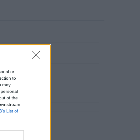
sonal or
re alimentare (UE)
ection to
bH, Weiher 13, 96191
ou may
DE)
 personal
out of the
 downstream
sche
B’s List of
birre della franconia
griglia con verdure