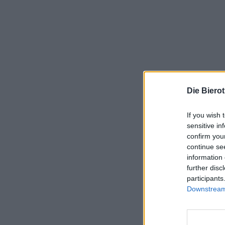
Die Biero
If you wish 
sensitive in
confirm you
continue se
information 
further disc
participants
Downstream 