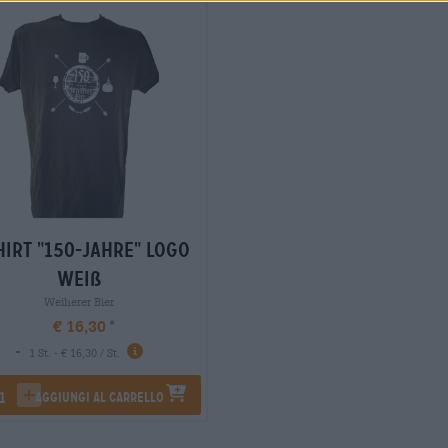
hirt "150-Jahre" Logo
weiß
Weiherer Bier
€ 16,30
-
1 St. - € 16,30 / St.
Aggiungi al carrello
rease quantity
increase quantity