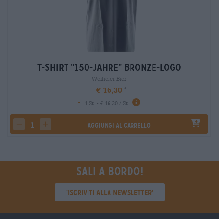
T-Shirt "150-Jahre" Bronze-Logo
Weiherer Bier
€ 16,30
-
1 St. - € 16,30 / St.
Aggiungi al carrello
decrease quantity
increase quantity
Sali a bordo!
'Iscriviti alla newsletter'