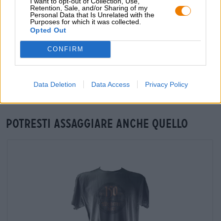
I want to opt-out of Collection, Use,
Retention, Sale, and/or Sharing of my
grosshandel@bierothek.de
Personal Data that Is Unrelated with the
Purposes for which it was collected.
Opted Out
Verifica in loco
CONFIRM
È Weiherer Zwickerla Alkoholfrei Da Weiherer Bier
Disponibile anche nella mia filiale?
Controlla ora
Data Deletion
Data Access
Privacy Policy
Potresti assaggiare anche quello