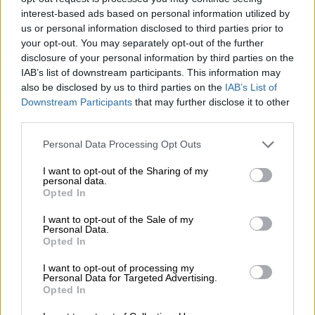
da un’impressionante quantità di schiuma bianca come la
interest-based ads based on personal information utilized by
neve. La birra della Franconia viene prodotta come una
us or personal information disclosed to third parties prior to
tradizionale birra da cantina. Dopo il processo di
your opt-out. You may separately opt-out of the further
preparazione della birra, l’alcol viene rimosso con un
disclosure of your personal information by third parties on the
processo delicato. Il risultato è una pregiata birra da
cantina con qualità isotoniche, ridotto contenuto calorico
IAB’s list of downstream participants. This information may
e un contenuto alcolico pari allo 0,5%.
also be disclosed by us to third parties on the
IAB’s List of
Downstream Participants
that may further disclose it to other
La Zwickerla analcolica è una birra rinfrescante con note
third parties.
di agrumi meravigliosamente succose che si sposano
perfettamente con la birra amara della cantina. Davvero
Personal Data Processing Opt Outs
della Franconia e davvero delizioso.
I want to opt-out of the Sharing of my
personal data.
Opted In
CONSULENZA GRATUITA SULLA BIRRA
I want to opt-out of the Sale of my
Hai domande su questa birra? Siamo qui per te.
Personal Data.
Opted In
shop@bierothek.de
I want to opt-out of processing my
Personal Data for Targeted Advertising.
commercianti o ristoratori
Opted In
Du willst größere Mengen günstiger einkaufen?