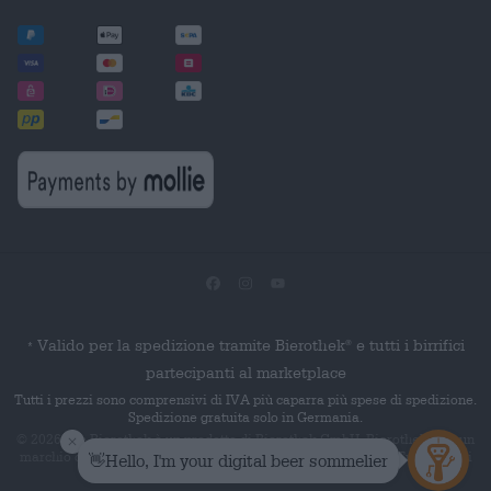
Valido per la spedizione tramite Bierothek
e tutti i birrifici
®
*
partecipanti al marketplace
Tutti i prezzi sono comprensivi di IVA più caparra più spese di spedizione.
Spedizione gratuita solo in Germania.
© 2026 Die Bierothek
è un prodotto di Bierothek GmbH. Bierothek
è un
®
®
marchio denominativo registrato di Bierothek Group GmbH. Tutti i diritti
riservati.