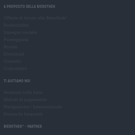
A proposito della Bierothek
Offerte di lavoro alla Bierothek
®
Sostenibilità
Impegno sociale
Passeggiata
Rivista
Download
Contatto
Corporativo
Ti aiutiamo noi
Seminari sulla birra
Metodi di pagamento
Navigazione
/
Internazionale
Domande frequenti
Bierothek
- Partner
®