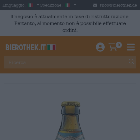
Skip to main content
Italian
Italia
Linguaggio:
Spedizione:
shop@bierothek.de
Il negozio è attualmente in fase di ristrutturazione.
Pertanto, al momento non è possibile effettuare
ordini.
0
Einloggen / An
Warenkor
M