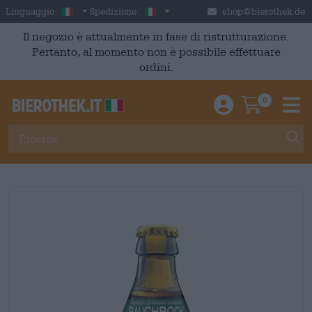
Skip to main content
Italian
Italia
Linguaggio:
Spedizione:
shop@bierothek.de
Il negozio è attualmente in fase di ristrutturazione.
Pertanto, al momento non è possibile effettuare
ordini.
0
Einloggen / An
Warenkor
M