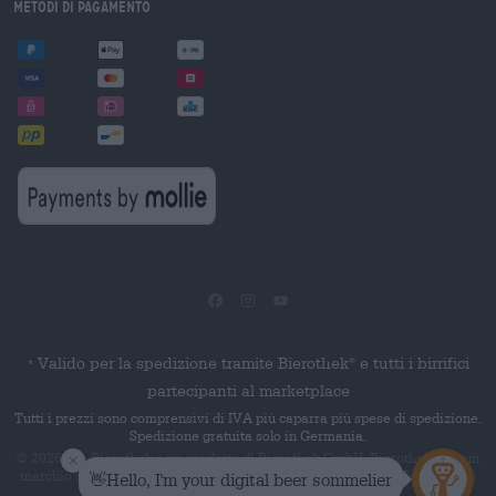
Metodi di pagamento
Valido per la spedizione tramite Bierothek
e tutti i birrifici
®
*
partecipanti al marketplace
Tutti i prezzi sono comprensivi di IVA più caparra più spese di spedizione.
Spedizione gratuita solo in Germania.
© 2026 Die Bierothek
è un prodotto di Bierothek GmbH. Bierothek
è un
®
®
marchio denominativo registrato di Bierothek Group GmbH. Tutti i diritti
riservati.