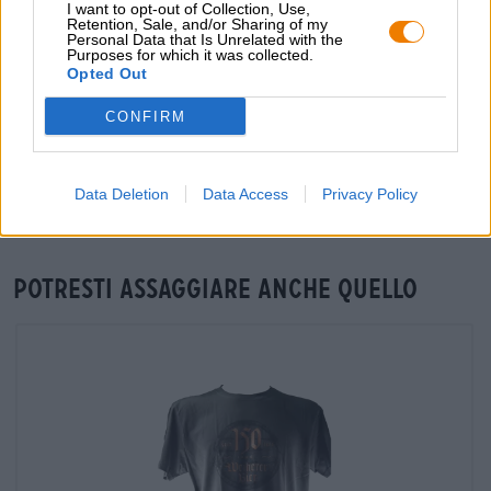
I want to opt-out of Collection, Use,
Retention, Sale, and/or Sharing of my
grosshandel@bierothek.de
Personal Data that Is Unrelated with the
Purposes for which it was collected.
Opted Out
CONFIRM
Verifica in loco
È Weiherer Rauchbock Da Weiherer Bier Disponibile anche
nella mia filiale?
Data Deletion
Data Access
Privacy Policy
Controlla ora
Potresti assaggiare anche quello