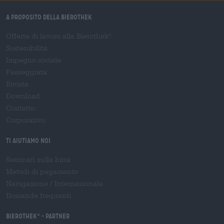
A proposito della Bierothek
Offerte di lavoro alla Bierothek
®
Sostenibilità
Impegno sociale
Passeggiata
Rivista
Download
Contatto
Corporativo
Ti aiutiamo noi
Seminari sulla birra
Metodi di pagamento
Navigazione
/
Internazionale
Domande frequenti
Bierothek
- Partner
®