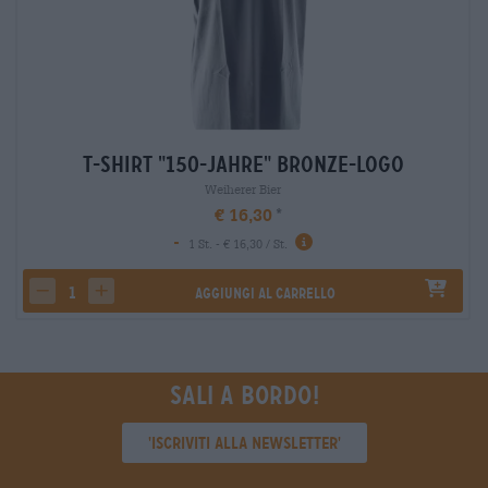
T-Shirt "150-Jahre" Bronze-Logo
Weiherer Bier
€ 16,30
-
1 St. - € 16,30 / St.
Aggiungi al carrello
decrease quantity
increase quantity
Sali a bordo!
'Iscriviti alla newsletter'