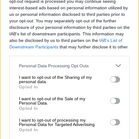
opt-out request is processed you may continue seeing
cui ha chiamato il suo birrificio Cervejaria Bamberg, anche
interest-based ads based on personal information utilized by
se si trova a migliaia di chilometri dalla città cattedrale
us or personal information disclosed to third parties prior to
tedesca di Votorantim, in Brasile.
your opt-out. You may separately opt-out of the further
disclosure of your personal information by third parties on the
A differenza della tradizionale birra affumicata, per i due
IAB’s list of downstream participants. This information may
birrai molto diversi era importante non concentrarsi solo
also be disclosed by us to third parties on the
IAB’s List of
sul malto. Anche il luppolo dovrebbe dare il meglio di sé e
pensiamo che abbiano fatto un ottimo lavoro in questo.
Downstream Participants
that may further disclose it to other
Quattro tipi di luppolo, incluso quello della nostra
third parties.
coltivazione, potevano entrare nel bollitore e lì dispiegare
la loro magia. Una vera opera d’arte dell’amicizia
Personal Data Processing Opt Outs
brasiliano-tedesca!
I want to opt-out of the Sharing of my
personal data.
Opted In
CONSULENZA GRATUITA SULLA BIRRA
I want to opt-out of the Sale of my
Personal Data.
Hai domande su questa birra? Siamo qui per te.
Opted In
shop@bierothek.de
I want to opt-out of processing my
Personal Data for Targeted Advertising.
Opted In
commercianti o ristoratori
Du willst größere Mengen günstiger einkaufen?