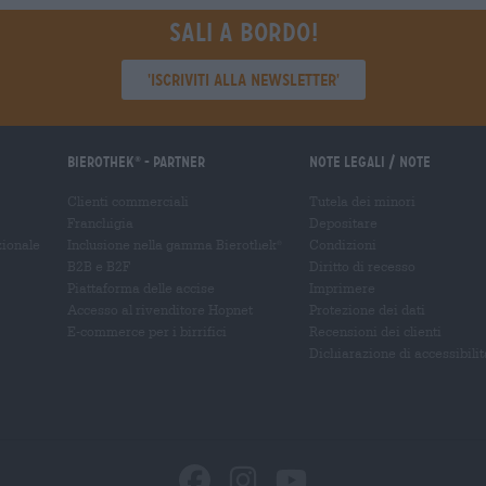
Sali a bordo!
'Iscriviti alla newsletter'
Bierothek
- Partner
Note legali / Note
®
Clienti commerciali
Tutela dei minori
Franchigia
Depositare
zionale
Inclusione nella gamma Bierothek
Condizioni
®
B2B e B2F
Diritto di recesso
Piattaforma delle accise
Imprimere
Accesso al rivenditore Hopnet
Protezione dei dati
E-commerce per i birrifici
Recensioni dei clienti
Dichiarazione di accessibilit