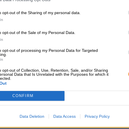
morbidi di crosta di pane appena sfornato e cereali accare
segno netto. Note di erba, erbe speziate, resina e agrum
o opt-out of the Sharing of my personal data.
gioco aromatico.
In
Una Pilsner magistrale dal favoloso carattere della Franc
o opt-out of the Sale of my Personal Data.
In
CONSULENZA GRATUITA SULLA
commercianti o rist
to opt-out of processing my Personal Data for Targeted
BIRRA
ing.
Du willst größere 
In
günstiger einkaufen
Hai domande su questa birra?
Siamo qui per te.
grosshandel@bier
o opt-out of Collection, Use, Retention, Sale, and/or Sharing
shop@bierothek.de
ersonal Data that Is Unrelated with the Purposes for which it
lected.
Out
CONFIRM
che quello
Data Deletion
Data Access
Privacy Policy