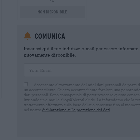
/ L
Non disponibile
Comunica
Inserisci qui il tuo indirizzo e-mail per essere informat
nuovamente disponibile.
Your Email
Acconsento al trattamento dei miei dati personali da parte 
un account cliente. Questo account cliente fornisce una panoramica
dati personali. Sono consapevole di poter revocare questo consens
inviando un'e-mail a shop@bierothek.de. La informiamo che la rev
trattamento effettuato sulla base del suo consenso fino al momento
nel nostro
dichiarazione sulla protezione dei dati