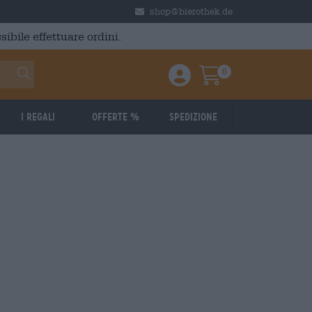
shop@bierothek.de
ibile effettuare ordini.
0
Einloggen / Anmelden
Warenkorb
I regali
Offerte %
Spedizione