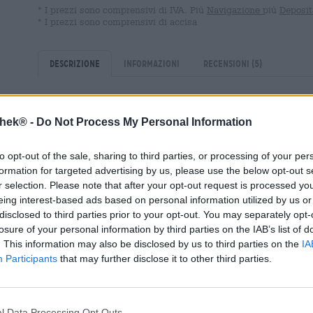
* I prezzi sono comprensivi di IVA. Più
Navigazione
più
Deposit
* I prezzi sono comprensivi di accisa
Descrizione
Informazioni
Recensioni
(5)
Nell’ampio assortimento del birrificio Kundmüller ce n’è pe
thek® -
Do Not Process My Personal Information
ci sono ottime birre artigianali, birre biologiche e quelle 
una sola categoria.
to opt-out of the sale, sharing to third parties, or processing of your per
La Weiherer Keller-Pils è sicuramente una di queste birre
formation for targeted advertising by us, please use the below opt-out s
parte della gamma biologica del birrificio, poiché viene
r selection. Please note that after your opt-out request is processed y
provenienti da agricoltura biologica controllata. La Keller
eing interest-based ads based on personal information utilized by us or
denominazione che garantisce che la birra viene prodotta 
disclosed to third parties prior to your opt-out. You may separately opt-
Franconia dalle celle solari del birrificio. Con il suo cara
losure of your personal information by third parties on the IAB’s list of
luppolo e malto, la Keller-Pils è un esemplare speciale an
. This information may also be disclosed by us to third parties on the
IA
Participants
that may further disclose it to other third parties.
La Weiherer Keller-Pils scorre nel bicchiere in un tono 
quantità di schiuma solida e bianca come la neve coron
erbe speziate, scorze di agrumi fini, malto terroso ed erb
corpo snello con un appeal vivace e una grande gamma d
l Data Processing Opt Outs