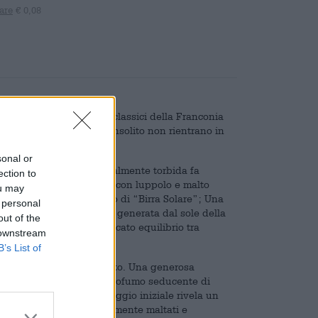
are
€ 0,08
r tutti i gusti. Oltre ai classici della Franconia
che per il loro carattere insolito non rientrano in
sonal or
 insolite. La birra naturalmente torbida fa
ection to
 prodotta esclusivamente con luppolo e malto
ou may
-Pils porta anche il titolo di “Birra Solare”; Una
 personal
utilizzando l’elettricità generata dal sole della
out of the
ttere equilibrato e un delicato equilibrio tra
 downstream
che in termini di stile.
B’s List of
dorato delicatamente velato. Una generosa
a la birra ed emana un profumo seducente di
a appena falciata. L’assaggio iniziale rivela un
i sapori. Aromi insolitamente maltati e