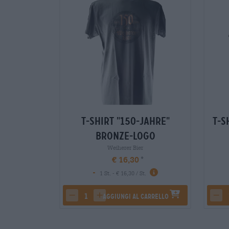
T-Shirt "150-Jahre"
T-S
Bronze-Logo
Weiherer Bier
€ 16,30
-
1 St. - € 16,30 / St.
Aggiungi al carrello
decrease quantity
increase quantity
dec