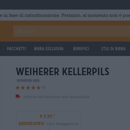
e in fase di ristrutturazione. Pertanto, al momento non è poss
Pacchetti
Birra Esclusiva
Birrifici
Stili di birra
weiherer kellerpils
Weiherer Bier
(5)
Articolo attualmente non disponibile
€ 2,59
MEHRWEG
0,50 L Bottiglia € 4,76