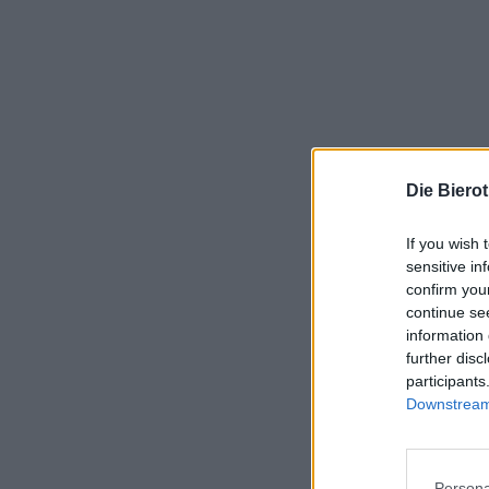
Die Biero
If you wish 
sensitive in
confirm you
continue se
information 
further disc
participants
Downstream 
Persona