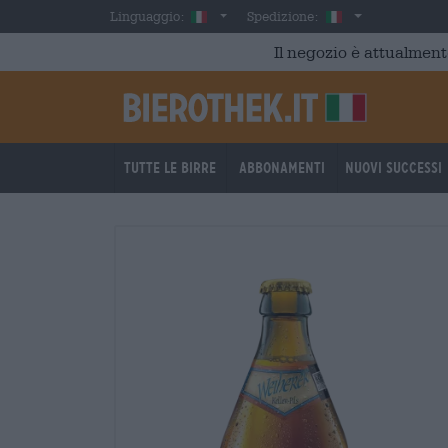
Skip to main content
Italian
Italia
Linguaggio:
Spedizione:
Il negozio è attualment
Tutte le birre
Abbonamenti
Nuovi successi