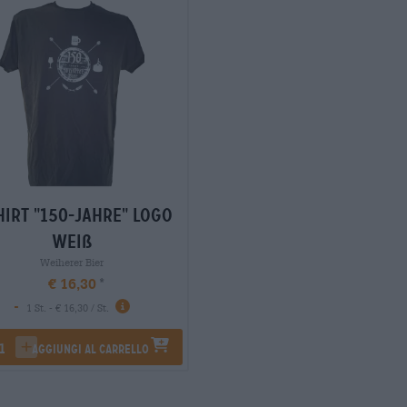
hirt "150-Jahre" Logo
weiß
Weiherer Bier
€ 16,30
-
1 St. - € 16,30 / St.
Aggiungi al carrello
rease quantity
increase quantity