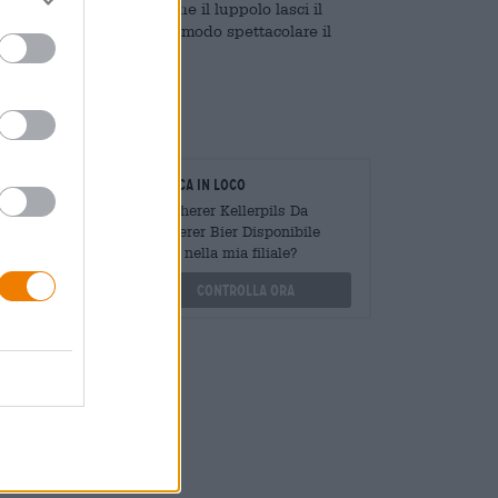
zzano il palato prima che il luppolo lasci il
i piccanti completano in modo spettacolare il
onia.
oratori
Verifica in loco
Mengen
È Weiherer Kellerpils Da
?
Weiherer Bier Disponibile
anche nella mia filiale?
othek.de
Controlla ora