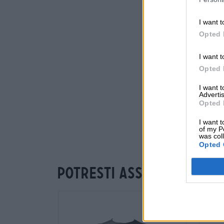
I want t
Opted 
I want t
Opted 
I want 
Advertis
Opted 
I want t
of my P
was col
Opted 
Potresti assaggiare an