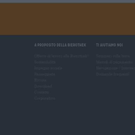
A proposito della Bierothek
Ti aiutiamo noi
Offerte di lavoro alla Bierothek
Seminari sulla birra
®
Sostenibilità
Metodi di pagamento
Impegno sociale
Navigazione
/
Interna
Passeggiata
Domande frequenti
Rivista
Download
Contatto
Corporativo