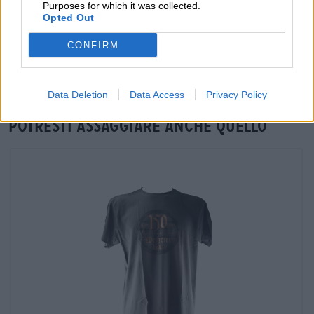
Purposes for which it was collected.
Verifica in loco
Opted Out
È Weiherer Pils Da Weiherer Bier Disponibile anche nella mia
CONFIRM
filiale?
Controlla ora
Data Deletion
Data Access
Privacy Policy
Potresti assaggiare anche quello