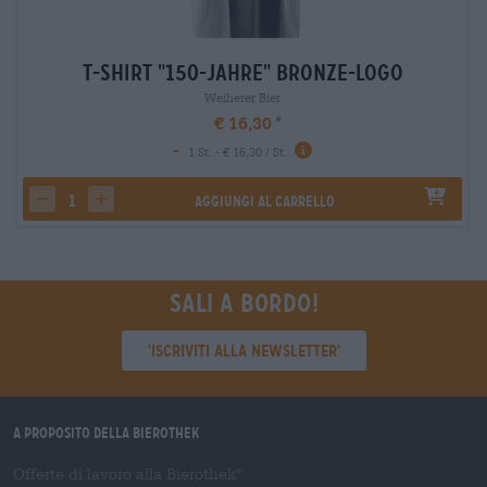
T-Shirt "150-Jahre" Bronze-Logo
Weiherer Bier
€ 16,30
-
1 St. - € 16,30 / St.
Aggiungi al carrello
decrease quantity
increase quantity
Sali a bordo!
'Iscriviti alla newsletter'
A proposito della Bierothek
Offerte di lavoro alla Bierothek
®