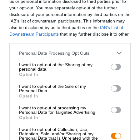
us or personal information disclosed to third parties prior to
estivi ed erba. Il malto apporta note morbide di baguette
your opt-out. You may separately opt-out of the further
fresca di forno, miele e caramello.
disclosure of your personal information by third parties on the
IAB’s list of downstream participants. This information may
Il finale è secco e ha un buon sapore di resina di pino e
also be disclosed by us to third parties on the
IAB’s List of
frutta sottile.
Downstream Participants
that may further disclose it to other
La Pilsner di Kundmüller è una Pilsner delicatamente
third parties.
equilibrata con gusto e forza.
Personal Data Processing Opt Outs
I want to opt-out of the Sharing of my
personal data.
CONSULENZA GRATUITA SULLA BIRRA
Opted In
Hai domande su questa birra? Siamo qui per te.
shop@bierothek.de
I want to opt-out of the Sale of my
Personal Data.
Opted In
commercianti o ristoratori
I want to opt-out of processing my
Personal Data for Targeted Advertising.
Du willst größere Mengen günstiger einkaufen?
Opted In
grosshandel@bierothek.de
I want to opt-out of Collection, Use,
Retention, Sale, and/or Sharing of my
Personal Data that Is Unrelated with the