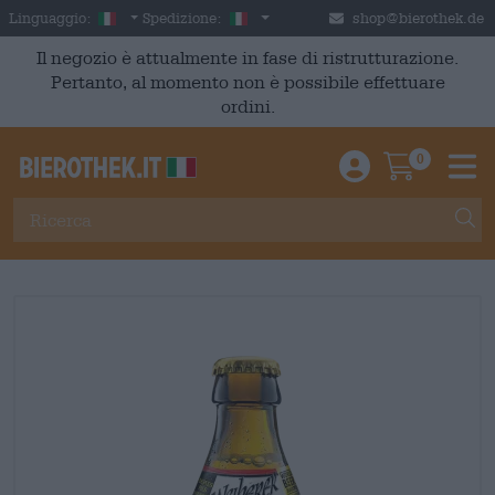
Skip to main content
Italian
Italia
Linguaggio:
Spedizione:
shop@bierothek.de
Il negozio è attualmente in fase di ristrutturazione.
Pertanto, al momento non è possibile effettuare
ordini.
0
Einloggen / An
Warenkor
M