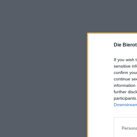
Die Biero
If you wish 
sensitive in
confirm you
continue se
information 
further disc
participants
Downstream 
Persona