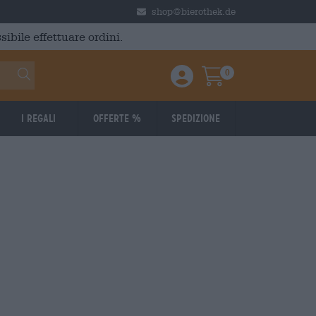
shop@bierothek.de
ibile effettuare ordini.
0
Einloggen / Anmelden
Warenkorb
I regali
Offerte %
Spedizione