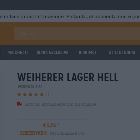
e in fase di ristrutturazione. Pertanto, al momento non è poss
Pacchetti
Birra Esclusiva
Birrifici
Stili di birra
weiherer lager hell
Weiherer Bier
(1)
Articolo attualmente non disponibile
€ 2,59
MEHRWEG
0,50 L Bottiglia € 4,76