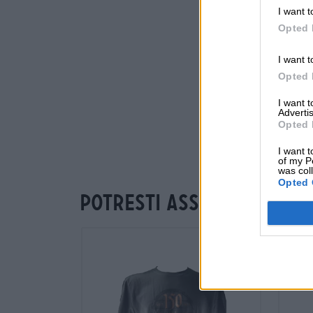
I want t
Opted 
I want t
Opted 
I want 
Advertis
Opted 
I want t
of my P
was col
Opted 
Potresti assaggiare an