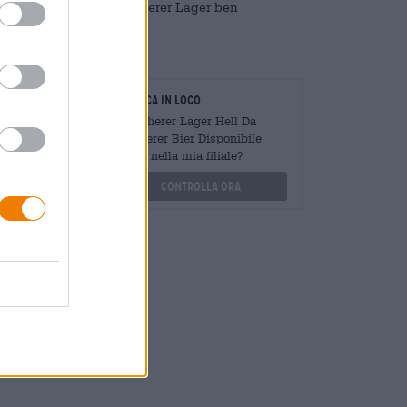
sode. Aggiungete una Weiherer Lager ben
oratori
Verifica in loco
Mengen
È Weiherer Lager Hell Da
?
Weiherer Bier Disponibile
anche nella mia filiale?
othek.de
Controlla ora