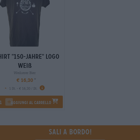
hirt "150-Jahre" Logo
weiß
Weiherer Bier
€ 16,30
-
1 St. - € 16,30 / St.
Aggiungi al carrello
rease quantity
increase quantity
Sali a bordo!