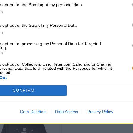
con pomodori, olive, patate novelle, fagiolini e uova 
o opt-out of the Sharing of my personal data.
temperata e la serata è perfetta!
In
o opt-out of the Sale of my Personal Data.
In
CONSULENZA GRATUITA SULLA
commercianti o rist
BIRRA
Du willst größere 
to opt-out of processing my Personal Data for Targeted
günstiger einkaufen
Hai domande su questa birra?
ing.
Siamo qui per te.
In
grosshandel@bier
shop@bierothek.de
o opt-out of Collection, Use, Retention, Sale, and/or Sharing
ersonal Data that Is Unrelated with the Purposes for which it
lected.
Out
che quello
CONFIRM
Data Deletion
Data Access
Privacy Policy