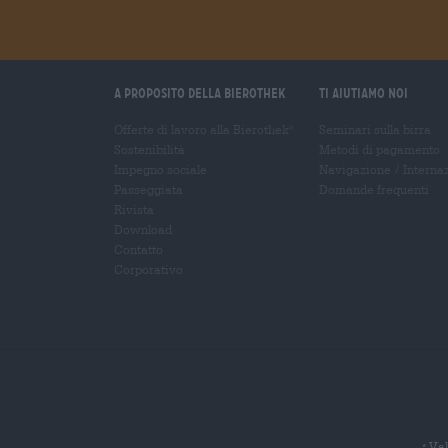
A proposito della Bierothek
Ti aiutiamo noi
Offerte di lavoro alla Bierothek
Seminari sulla birra
®
Sostenibilità
Metodi di pagamento
Impegno sociale
Navigazione
/
Interna
Passeggiata
Domande frequenti
Rivista
Download
Contatto
Corporativo
Val
*