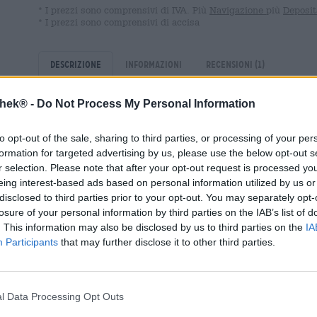
* I prezzi sono comprensivi di IVA. Più
Navigazione
più
Deposit
* I prezzi sono comprensivi di accisa
Descrizione
Informazioni
Recensioni
(1)
thek® -
Do Not Process My Personal Information
La Weiherer Lager di Kundmüller è un classico assoluto.
seguito di estimatori e, grazie alla sua bontà, sta davve
to opt-out of the sale, sharing to third parties, or processing of your per
la birra abbia già vinto numerosi premi prestigiosi.
formation for targeted advertising by us, please use the below opt-out s
r selection. Please note that after your opt-out request is processed y
Il sottile Franke scorre nel bicchiere in una solare tona
eing interest-based ads based on personal information utilized by us or
corona di schiuma bianca come la neve, ariosa e leggera. 
disclosed to third parties prior to your opt-out. You may separately opt-
come il sole e profuma di grano baciato dal sole. Anche i
entri il luppolo e conferisca al gioco aromatico una buon
losure of your personal information by third parties on the IAB’s list of
di pane e cereali lievitati si uniscono ad aromi di agrumi
. This information may also be disclosed by us to third parties on the
IA
pepe bianco. Una piacevole amarezza completa il gioco 
Participants
that may further disclose it to other third parties.
nota frizzante verso il finale. La Weiherer Lager è un c
l’arte birraria della Franconia.
Ci piace bere la birra chiara in cantina, ma è ottima anche
l Data Processing Opt Outs
marinato in olio al rosmarino, fritto fino a renderlo cro