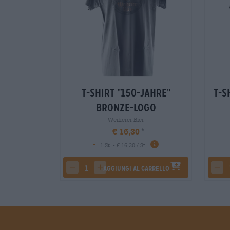
T-Shirt "150-Jahre"
T-S
Bronze-Logo
Weiherer Bier
€ 16,30
-
1 St. - € 16,30 / St.
Aggiungi al carrello
decrease quantity
increase quantity
dec