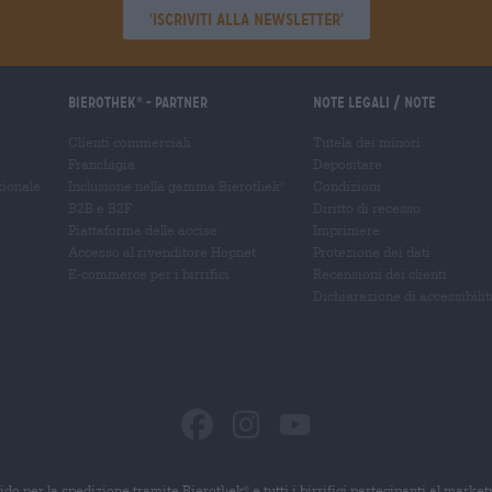
'Iscriviti alla newsletter'
Bierothek
- Partner
Note legali / Note
®
Clienti commerciali
Tutela dei minori
Franchigia
Depositare
zionale
Inclusione nella gamma Bierothek
Condizioni
®
B2B e B2F
Diritto di recesso
Piattaforma delle accise
Imprimere
Accesso al rivenditore Hopnet
Protezione dei dati
E-commerce per i birrifici
Recensioni dei clienti
Dichiarazione di accessibilit
ido per la spedizione tramite Bierothek
e tutti i birrifici partecipanti al marke
®