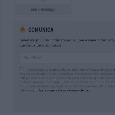
/ L
Non disponibile
Comunica
Inserisci qui il tuo indirizzo e-mail per essere informat
nuovamente disponibile.
Your Email
Acconsento al trattamento dei miei dati personali da parte 
un account cliente. Questo account cliente fornisce una panoramica
dati personali. Sono consapevole di poter revocare questo consens
inviando un'e-mail a shop@bierothek.de. La informiamo che la rev
trattamento effettuato sulla base del suo consenso fino al momento
nel nostro
dichiarazione sulla protezione dei dati