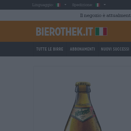
Skip to main content
Italian
Italia
Linguaggio:
Spedizione:
Il negozio è attualment
Tutte le birre
Abbonamenti
Nuovi successi