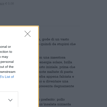
are
€ 0,08
 Fresco e della Franconia, gode di un vasto
ro bene con tutto. Non c’è quindi da stupirsi che
sonal or
ection to
ou may
lità dorata ed è decorato con una maestosa
 personal
La birra, prodotta con l’energia solare, brilla
out of the
l malto forte domina il gusto iniziale, prima che
a dose di freschezza. Le note maltate di pasta
 downstream
 piccanti, erbe speziate, erba appena falciata e
B’s List of
degli aromi e aumenta fino a diventare una
lassico equilibrato che rappresenta degnamente
 con il pollame. Il nostro preferito: pollo
ccante e accompagnato da un’insalata nizzarda