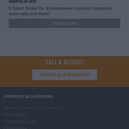
Verifica in loco
È Export Dunkel Da Klosterbrauerei Andechs Disponibile
anche nella mia filiale?
Controlla ora
Sali a bordo!
'Iscriviti alla newsletter'
A proposito della Bierothek
Offerte di lavoro alla Bierothek
®
Sostenibilità
Impegno sociale
Passeggiata