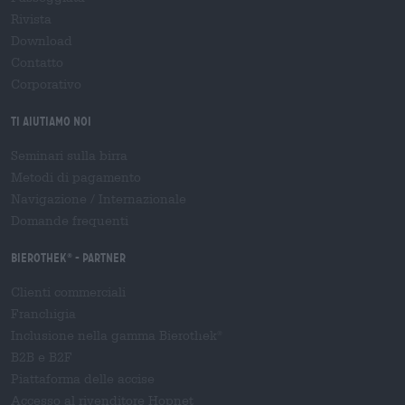
Rivista
Download
Contatto
Corporativo
Ti aiutiamo noi
Seminari sulla birra
Metodi di pagamento
Navigazione
/
Internazionale
Domande frequenti
Bierothek
- Partner
®
Clienti commerciali
Franchigia
Inclusione nella gamma Bierothek
®
B2B e B2F
Piattaforma delle accise
Accesso al rivenditore Hopnet