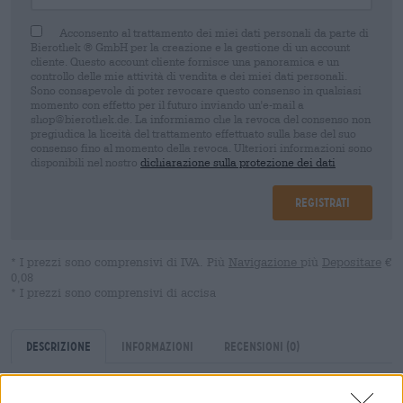
Acconsento al trattamento dei miei dati personali da parte di
Bierothek ® GmbH per la creazione e la gestione di un account
cliente. Questo account cliente fornisce una panoramica e un
controllo delle mie attività di vendita e dei miei dati personali.
Sono consapevole di poter revocare questo consenso in qualsiasi
momento con effetto per il futuro inviando un'e-mail a
shop@bierothek.de. La informiamo che la revoca del consenso non
pregiudica la liceità del trattamento effettuato sulla base del suo
consenso fino al momento della revoca. Ulteriori informazioni sono
disponibili nel nostro
dichiarazione sulla protezione dei dati
Registrati
* I prezzi sono comprensivi di IVA. Più
Navigazione
più
Depositare
€
0,08
* I prezzi sono comprensivi di accisa
Descrizione
Informazioni
Recensioni
(0)