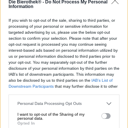
Die Bierothek® -
Do Not Process My Personal
Tutte le birre del birrificio del monastero di Andechs
Information
vengono prodotte utilizzando il processo di
ammostamento multiplo. Con questo antico metodo non
tutto il mosto, ma solo una parte, viene trasferito nel
If you wish to opt-out of the sale, sharing to third parties, or
maceratore. Lì la parte viene riscaldata e poi riportata nel
processing of your personal or sensitive information for
tino di ammostamento per il resto del mosto. Il mosto
targeted advertising by us, please use the below opt-out
caldo riscalda il residuo freddo. Il processo viene ripetuto
section to confirm your selection. Please note that after your
più volte per sbloccare tutto il potenziale del malto. I
opt-out request is processed you may continue seeing
cereali conferiscono alla birra un aroma particolarmente
interest-based ads based on personal information utilized by
corposo e morbido e giustificano questo lungo processo.
us or personal information disclosed to third parties prior to
your opt-out. You may separately opt-out of the further
Una birra che mette in risalto in modo particolare i
disclosure of your personal information by third parties on the
vantaggi di questo processo è la scura Export. Questa
IAB’s list of downstream participants. This information may
nobile goccia scorre nel bicchiere in un brillante tono
also be disclosed by us to third parties on the
IAB’s List of
castano rosso rubino ed è coronata da una buona
Downstream Participants
that may further disclose it to other
porzione di schiuma color avorio. Un profumo avvolgente
third parties.
di malto scuro, caramello, cacao fine e fumo delicato si
alza dalla solida corona e suscita curiosità per la bevanda.
Personal Data Processing Opt Outs
L’esame gustativo rivela un corpo sorprendentemente
piccante che intrappola il palato con aromi tostati
I want to opt-out of the Sharing of my
vellutati, cioccolato fondente e caramello cremoso.
personal data.
Un’armoniosa amarezza tostata completa gli aromi e
Opted In
bilancia sapientemente la dolcezza.