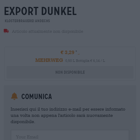
export dunkel
Klosterbrauerei Andechs
Articolo attualmente non disponibile
€ 3,29
MEHRWEG
0,50 L Bottiglia € 6,14 / L
Non disponibile
Comunica
Inserisci qui il tuo indirizzo e-mail per essere informato
una volta non appena l'articolo sarà nuovamente
disponibile.
Your Email