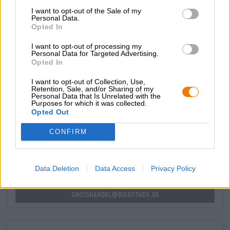
I want to opt-out of the Sale of my
Grazie al suo aroma scuro e alle generose note di cereali,
Personal Data.
Opted In
la birra da esportazione è una bevanda meravigliosa per
le giornate fredde e scomode e riscalda corpo e anima con
I want to opt-out of processing my
la sua gradazione alcolica di 4,9% e il suo gusto favoloso.
Personal Data for Targeted Advertising.
Opted In
I want to opt-out of Collection, Use,
Retention, Sale, and/or Sharing of my
Personal Data that Is Unrelated with the
Purposes for which it was collected.
CONSULENZA GRATUITA SULLA BIRRA
Opted Out
Hai domande su questa birra? Siamo qui per te.
shop@bierothek.de
CONFIRM
commercianti o ristoratori
Data Deletion
Data Access
Privacy Policy
Du willst größere Mengen günstiger einkaufen?
grosshandel@bierothek.de