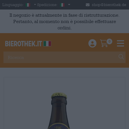
Skip to main content
Italian
Italia
Linguaggio:
Spedizione:
shop@bierothek.de
Il negozio è attualmente in fase di ristrutturazione.
Pertanto, al momento non è possibile effettuare
ordini.
0
Einloggen / An
Warenkor
M