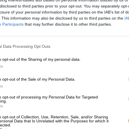
* I prezzi sono comprensivi di accisa
disclosed to third parties prior to your opt-out. You may separately opt-
losure of your personal information by third parties on the IAB’s list of
. This information may also be disclosed by us to third parties on the
IA
Descrizione
Informazioni
Recensioni
(0)
Participants
that may further disclose it to other third parties.
La raccolta annuale del luppolo a fine agosto e settembr
l Data Processing Opt Outs
coni aromatici non solo garantisce il prossimo anno di pro
l’opportunità unica di produrre birra con luppolo verde f
trasformato in pellet o estratto prima di finire nei birrifi
o opt-out of the Sharing of my personal data.
completamente fresco e non trasformato. Tra i birrifici 
In
c’è Camba Bavaria di Chiemsee.
o opt-out of the Sale of my Personal Data.
Camba acquista il suo luppolo dall’Hallertau e attende 
dopo anno per produrre la sua popolare - e rigorosamente 
In
chiama Paragraph 14 ed è prodotta con un camion carico 
to opt-out of processing my Personal Data for Targeted
scorre nel bicchiere in una tonalità oro pallido ed è c
ing.
densa e cremosa. Al naso sale un profumo floreale con sf
In
nella stessa vena: note leggere di luppolo floreale intrap
coni freschi, la birra ha una sottile terrosità e ci prese
o opt-out of Collection, Use, Retention, Sale, and/or Sharing
potenti aromi di luppolo. Una chiara amarezza completa
ersonal Data that Is Unrelated with the Purposes for which it
lected.