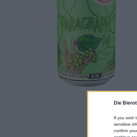
Die Biero
If you wish 
sensitive in
confirm you
continue se