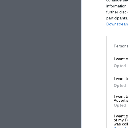
information 
further disc
participants
Downstream 
Persona
I want t
Opted 
I want t
Opted 
I want 
Advertis
Opted 
I want t
of my P
was col