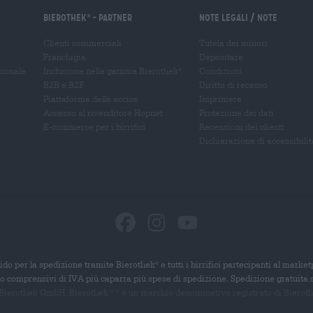
Bierothek
- Partner
Note legali / Note
®
Clienti commerciali
Tutela dei minori
Franchigia
Depositare
zionale
Inclusione nella gamma Bierothek
Condizioni
®
B2B e B2F
Diritto di recesso
Piattaforma delle accise
Imprimere
Accesso al rivenditore Hopnet
Protezione dei dati
E-commerce per i birrifici
Recensioni dei clienti
Dichiarazione di accessibilit
ido per la spedizione tramite Bierothek
e tutti i birrifici partecipanti al marke
®
ono comprensivi di IVA più caparra più spese di spedizione. Spedizione gratuita 
 Bierothek GmbH. Bierothek
è un
marchio denominativo registrato di Bierothek
®
®