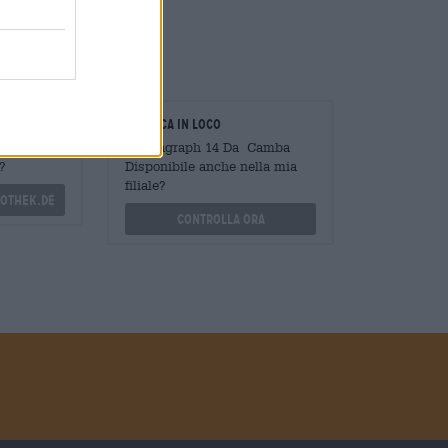
oratori
Verifica in loco
Mengen
È Paragraph 14 Da Camba
?
Disponibile anche nella mia
filiale?
othek.de
Controlla ora