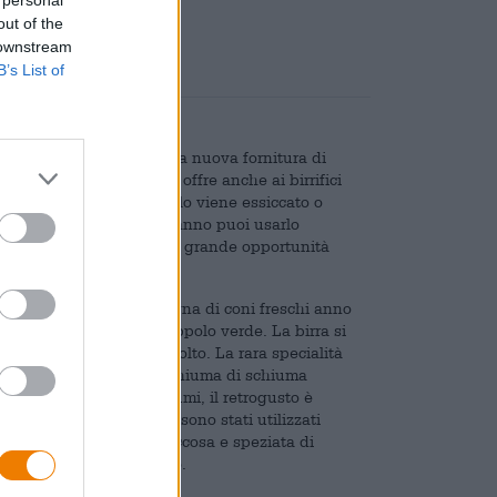
out of the
 downstream
B’s List of
e è un evento gioioso. La nuova fornitura di
duzione della birra, ma offre anche ai birrifici
resco. In genere il luppolo viene essiccato o
ci. Tuttavia, una volta all’anno puoi usarlo
che approfittano di questa grande opportunità
con impazienza la consegna di coni freschi anno
limitata - pilsner di luppolo verde. La birra si
di luppolo appena raccolto. La rara specialità
oronata da una sontuosa schiuma di schiuma
umature fresche di agrumi, il retrogusto è
polano il palato. Poiché sono stati utilizzati
nta la gamma completa, succosa e speziata di
 armoniosamente il gusto.