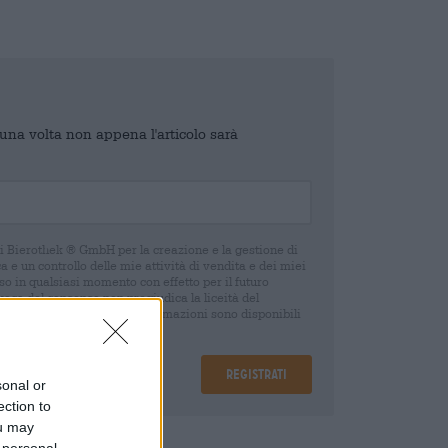
o una volta non appena l'articolo sarà
di Bierothek ® GmbH per la creazione e la gestione di
 e un controllo delle mie attività di vendita e dei miei
o in qualsiasi momento con effetto per il futuro
oca del consenso non pregiudica la liceità del
 della revoca. Ulteriori informazioni sono disponibili
Registrati
sonal or
ection to
ou may
are
€ 0,25
 personal