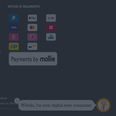
Metodi di pagamento
à
tplace
solo in Germania.
 Group GmbH. Tutti i diritti riservati.