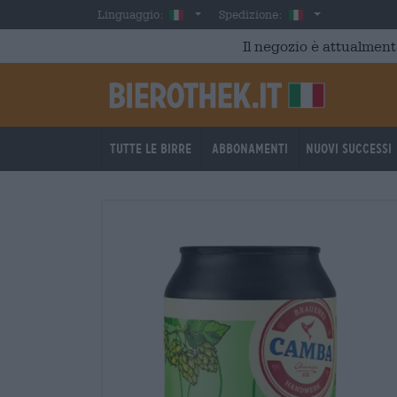
Skip to main content
Italian
Italia
Linguaggio:
Spedizione:
Il negozio è attualment
Tutte le birre
Abbonamenti
Nuovi successi