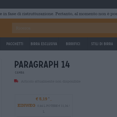
e in fase di ristrutturazione. Pertanto, al momento non è poss
Pacchetti
Birra Esclusiva
Birrifici
Stili di birra
paragraph 14
Camba
Articolo attualmente non disponibile
€ 5,19
EINWEG
0,44 L POTERE € 11,34 /
L