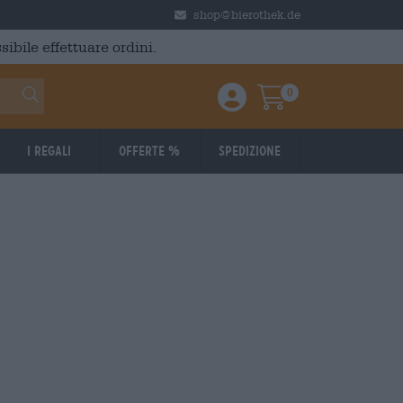
shop@bierothek.de
ibile effettuare ordini.
0
Einloggen / Anmelden
Warenkorb
I regali
Offerte %
Spedizione