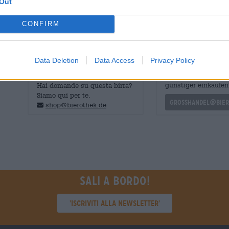
Out
Se vuoi assaggiarlo devi essere veloce!
CONFIRM
Data Deletion
Data Access
Privacy Policy
CONSULENZA GRATUITA SULLA
commercianti o rist
BIRRA
Du willst größere 
günstiger einkaufen
Hai domande su questa birra?
Siamo qui per te.
grosshandel@bier
shop@bierothek.de
Sali a bordo!
'Iscriviti alla newsletter'