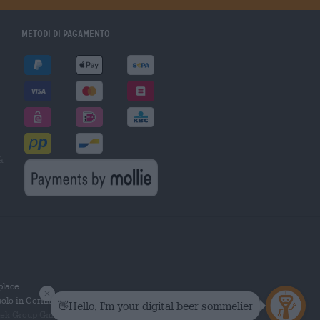
Metodi di pagamento
à
tplace
solo in Germania.
 Group GmbH. Tutti i diritti riservati.