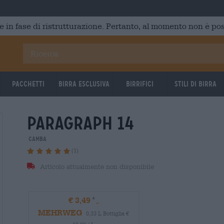
e in fase di ristrutturazione. Pertanto, al momento non è poss
Pacchetti
Birra Esclusiva
Birrifici
Stili di birra
paragraph 14
Camba
(1)
Articolo attualmente non disponibile
€ 3,49
MEHRWEG
0,33 L Bottiglia €