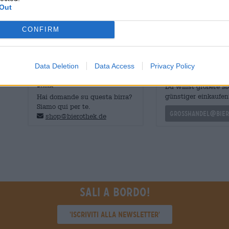
birra snella e dal passo leggero. Il gusto del Paragrafo 
Out
erbaceo. Una nobile amarezza permea il piacere della birr
CONFIRM
Data Deletion
Data Access
Privacy Policy
CONSULENZA GRATUITA SULLA
commercianti o rist
BIRRA
Du willst größere 
günstiger einkaufen
Hai domande su questa birra?
Siamo qui per te.
grosshandel@bier
shop@bierothek.de
Sali a bordo!
'Iscriviti alla newsletter'