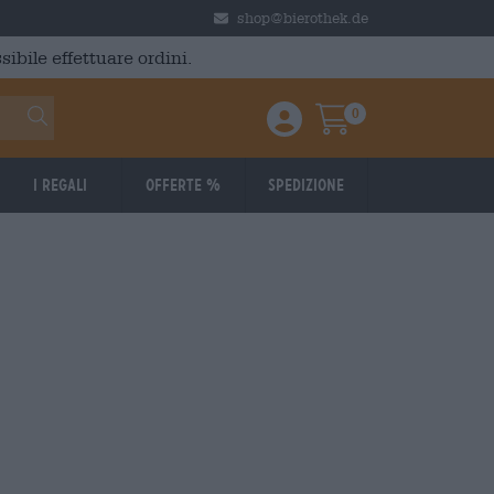
shop@bierothek.de
ibile effettuare ordini.
0
Einloggen / Anmelden
Warenkorb
I regali
Offerte %
Spedizione