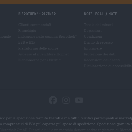
Bierothek
- Partner
Note legali / Note
®
Clienti commerciali
Tutela dei minori
Franchigia
Depositare
zionale
Inclusione nella gamma Bierothek
Condizioni
®
B2B e B2F
Diritto di recesso
Piattaforma delle accise
Imprimere
Accesso al rivenditore Hopnet
Protezione dei dati
E-commerce per i birrifici
Recensioni dei clienti
Dichiarazione di accessibilit
ido per la spedizione tramite Bierothek
e tutti i birrifici partecipanti al marke
®
ono comprensivi di IVA più caparra più spese di spedizione. Spedizione gratuita 
 Bierothek GmbH. Bierothek
è un
marchio denominativo registrato di Bierothek
®
®