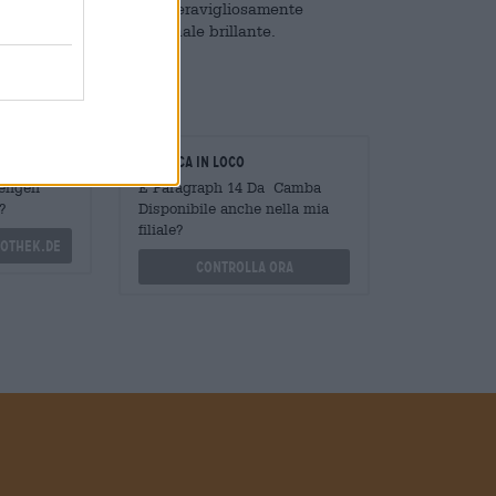
14 è terroso, speziato e meravigliosamente
a e lo incorona in un finale brillante.
oratori
Verifica in loco
Mengen
È Paragraph 14 Da Camba
?
Disponibile anche nella mia
filiale?
othek.de
Controlla ora