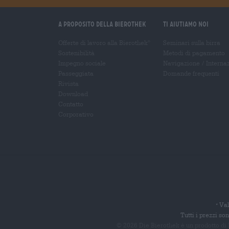
A proposito della Bierothek
Ti aiutiamo noi
Offerte di lavoro alla Bierothek
Seminari sulla birra
®
Sostenibilità
Metodi di pagamento
Impegno sociale
Navigazione
/
Interna
Passeggiata
Domande frequenti
Rivista
Download
Contatto
Corporativo
Val
*
Tutti i prezzi s
© 2026 Die Bierothek
è un prodotto di