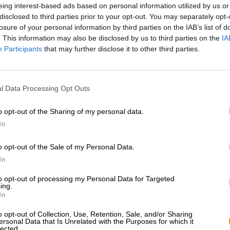
eing interest-based ads based on personal information utilized by us or
* I prezzi sono comprensivi di IVA. Più
Navigazione
più
Deposit
disclosed to third parties prior to your opt-out. You may separately opt-
* I prezzi sono comprensivi di accisa
losure of your personal information by third parties on the IAB’s list of
. This information may also be disclosed by us to third parties on the
IA
Descrizione
Informazioni
Recensioni
(1)
Participants
that may further disclose it to other third parties.
Ogni birra contiene luppolo. Non è sempre stato così, ma
l Data Processing Opt Outs
birra. Nella maggior parte dei casi il luppolo viene utilizz
estratto. Preparare coni freschi è un grande sforzo. Tutt
o opt-out of the Sharing of my personal data.
un aroma di luppolo incomparabilmente intenso, rinfresca
In
all'opera.
Ad esempio la squadra Camba Bavaria. Una volta all'anno
o opt-out of the Sale of my Personal Data.
in macchina, si reca alla zona di coltivazione del luppolo 
In
profumati. Poi in un attimo torna di corsa al birrificio e ge
luppolo verde finita si chiama Paragrafo 14 ed è stretta
to opt-out of processing my Personal Data for Targeted
quando il luppolo è maturo.
ing.
In
L'insolita Pils si presenta in un bicchiere classico: il co
magnifica punta di pura schiuma bianca. Il fiore di lupp
o opt-out of Collection, Use, Retention, Sale, and/or Sharing
ersonal Data that Is Unrelated with the Purposes for which it
succoso e note erbacee che ricordano la menta, la melissa
lected.