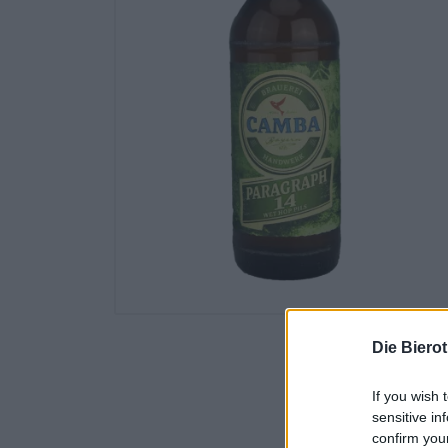
Die Biero
If you wish 
sensitive in
confirm you