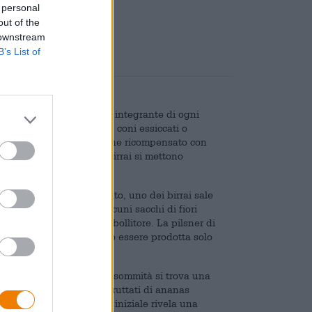
 personal
are
€ 0,08
out of the
 downstream
B’s List of
 oggi l'oro verde è parte integrante di ogni
ato sotto forma di pellet, coni essiccati o
avia, poiché lo sforzo viene ricompensato con
nte e succoso, alcuni birrai si mettono
, al momento del raccolto, uno dei birrai sale
più vicina e raccoglie alcuni sacchi di fiori
tta il luppolo fresco nel bollitore. La pilsner di
mente limitata perché può essere prodotta solo
rpo dorato è limpido, sulla sommità si trova una
olo nascente ha sentori fruttati di ananas
 e la rucola. L'assaggio iniziale rivela una