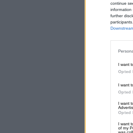
continue se
information 
further disc
participants
Downstream 
Persona
I want t
Opted 
I want t
Opted 
I want 
Advertis
Opted 
I want t
of my P
was col