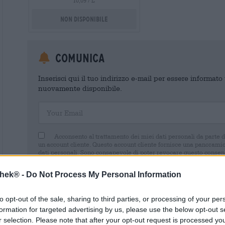
10,09 / L
Non disponibile
Comunica
Inserisci qui il tuo indirizzo e-mail per essere informat
nuovamente disponibile.
Your Email
Acconsento al trattamento dei miei dati personali da parte 
un account cliente. Questo account cliente fornisce una panoramica
dati personali. Sono consapevole di poter revocare questo consens
inviando un'e-mail a shop@bierothek.de. La informiamo che la rev
trattamento effettuato sulla base del suo consenso fino al momento
thek® -
Do Not Process My Personal Information
nel nostro
dichiarazione sulla protezione dei dati
to opt-out of the sale, sharing to third parties, or processing of your per
formation for targeted advertising by us, please use the below opt-out s
r selection. Please note that after your opt-out request is processed y