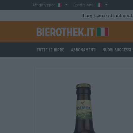
Skip to main content
Italian
Italia
Linguaggio:
Spedizione:
Il negozio è attualment
Tutte le birre
Abbonamenti
Nuovi successi