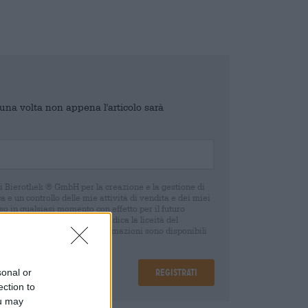
o una volta non appena l'articolo sarà
di Bierothek ® GmbH per la creazione e la gestione di
 e un controllo delle mie attività di vendita e dei miei
o in qualsiasi momento con effetto per il futuro
oca del consenso non pregiudica la liceità del
 della revoca. Ulteriori informazioni sono disponibili
sonal or
Registrati
ection to
ou may