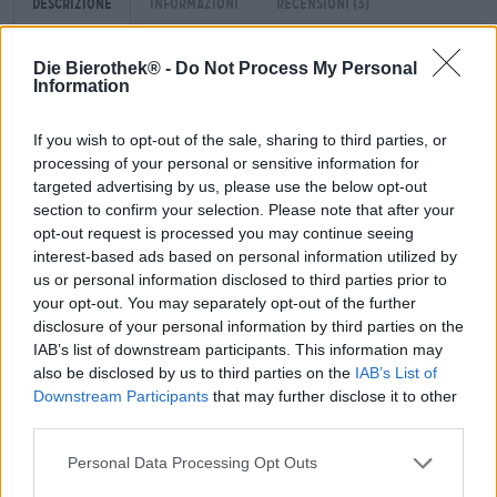
Descrizione
Informazioni
Recensioni
(3)
Die Bierothek® -
Do Not Process My Personal
Il grano appartiene alla Baviera come i pretzel. Anche la
Information
birra di frumento ha un sapore particolarmente buono,
soprattutto quando la deliziosa pasticceria è
If you wish to opt-out of the sale, sharing to third parties, or
accompagnata da una sostanziosa salsiccia bianca e da
processing of your personal or sensitive information for
una generosa dose di senape dolce. Ma anche i
targeted advertising by us, please use the below opt-out
vegetariani e coloro che rifiutano la salsiccia
section to confirm your selection. Please note that after your
apprezzeranno la birra di frumento. Uno dei nostri preferiti
opt-out request is processed you may continue seeing
è il Weizen del Bayreuther Brauhaus. Come birrificio
interest-based ads based on personal information utilized by
bavarese è ovvio avere il frumento nel nostro assortimento
us or personal information disclosed to third parties prior to
e i birrai di Bayreuth non si sottraggono a questa
your opt-out. You may separately opt-out of the further
responsabilità.
disclosure of your personal information by third parties on the
La loro Bayreuther Hefe-Weissbier è una specialità di
IAB’s list of downstream participants. This information may
birra con i piedi per terra composta da ingredienti
also be disclosed by us to third parties on the
IAB’s List of
selezionati a mano ed è preparata con grande maestria.
Downstream Participants
that may further disclose it to other
La birra chiara si presenta naturalmente torbida e di
third parties.
colore giallo solare nel bicchiere e si eleva con una corona
bianca come la neve di schiuma ariosa. La nota di banana
Personal Data Processing Opt Outs
tipica del grano sale al naso subito dopo l’apertura del