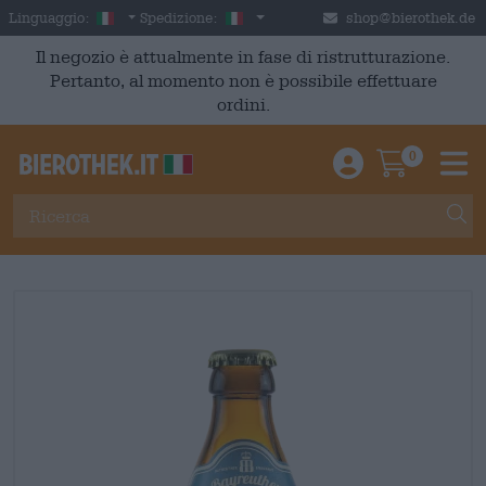
Skip to main content
Italian
Italia
Linguaggio:
Spedizione:
shop@bierothek.de
Il negozio è attualmente in fase di ristrutturazione.
Pertanto, al momento non è possibile effettuare
ordini.
0
Einloggen / An
Warenkor
M