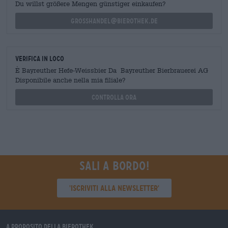
Du willst größere Mengen günstiger einkaufen?
grosshandel@bierothek.de
Verifica in loco
È Bayreuther Hefe-Weissbier Da Bayreuther Bierbrauerei AG
Disponibile anche nella mia filiale?
Controlla ora
Sali a bordo!
'Iscriviti alla newsletter'
A proposito della Bierothek