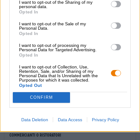
tappo a corona e si unisce al chiodo di garofano speziato
I want to opt-out of the Sharing of my
personal data.
e al malto pregiato per formare una miscela invitante.
Opted In
Oltre ad un corpo deciso, il gusto iniziale rivela una
consistenza meravigliosamente morbida, densa e una
I want to opt-out of the Sale of my
grande sensazione in bocca. Il gusto del grano è classico:
Personal Data.
la banana cremosa incontra il chiodo di garofano e tanto
Opted In
lievito. A complemento di questa tavolozza di sapori
tradizionali si aggiungono note di albicocche secche,
I want to opt-out of processing my
Personal Data for Targeted Advertising.
miele cremoso e cereali leggermente tostati. Nel finale, la
Opted In
nota di grano aumenta ed è completata da un’amarezza
secca.
I want to opt-out of Collection, Use,
Retention, Sale, and/or Sharing of my
Classico.
Personal Data that Is Unrelated with the
Purposes for which it was collected.
Opted Out
CONFIRM
CONSULENZA GRATUITA SULLA BIRRA
Hai domande su questa birra? Siamo qui per te.
shop@bierothek.de
Data Deletion
Data Access
Privacy Policy
commercianti o ristoratori