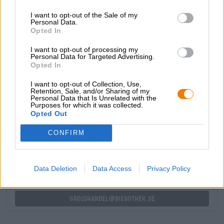
tostato morbido e leggermente dolce solletica il palato e
I want to opt-out of the Sale of my
crea delicate note di pane e biscotti appena sfornati. Lo
Personal Data.
splendore del malto è accompagnato da una nota pulita di
Opted In
luppolo, che evoca nella birra una bella amarezza oltre a
un tocco di agrumi. Il finale è decisamente amaro e delizia
I want to opt-out of processing my
con una piccola nota di pepe bianco.
Personal Data for Targeted Advertising.
Opted In
Un vino pallido meravigliosamente equilibrato.
I want to opt-out of Collection, Use,
Retention, Sale, and/or Sharing of my
Personal Data that Is Unrelated with the
Purposes for which it was collected.
Opted Out
CONSULENZA GRATUITA SULLA BIRRA
Hai domande su questa birra? Siamo qui per te.
CONFIRM
shop@bierothek.de
Data Deletion
Data Access
Privacy Policy
commercianti o ristoratori
Du willst größere Mengen günstiger einkaufen?
grosshandel@bierothek.de