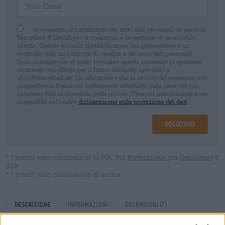
Acconsento al trattamento dei miei dati personali da parte di
Bierothek ® GmbH per la creazione e la gestione di un account
cliente. Questo account cliente fornisce una panoramica e un
controllo delle mie attività di vendita e dei miei dati personali.
Sono consapevole di poter revocare questo consenso in qualsiasi
momento con effetto per il futuro inviando un'e-mail a
shop@bierothek.de. La informiamo che la revoca del consenso non
pregiudica la liceità del trattamento effettuato sulla base del suo
consenso fino al momento della revoca. Ulteriori informazioni sono
disponibili nel nostro
dichiarazione sulla protezione dei dati
Registrati
* I prezzi sono comprensivi di IVA. Più
Navigazione
più
Depositare
€
0,08
* I prezzi sono comprensivi di accisa
Descrizione
Informazioni
Recensioni
(7)