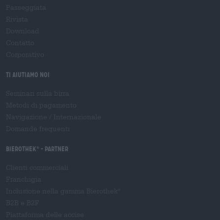
Passeggiata
Rivista
Download
Contatto
Corporativo
Ti aiutiamo noi
Seminari sulla birra
Metodi di pagamento
Navigazione
/
Internazionale
Domande frequenti
Bierothek
- Partner
®
Clienti commerciali
Franchigia
Inclusione nella gamma Bierothek
®
B2B e B2F
Piattaforma delle accise