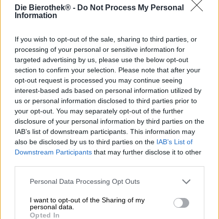
Die Bierothek® -
Do Not Process My Personal
Information
Una Helles bavarese.
Il birrificio di Bayreuth si è posto un obiettivo ambizioso:
If you wish to opt-out of the sale, sharing to third parties, or
con una birra semplice, i birrai vogliono soddisfare le
processing of your personal or sensitive information for
crescenti esigenze dei moderni intenditori di birra e
targeted advertising by us, please use the below opt-out
deliziarli con eccellenti capacità di produzione della birra,
section to confirm your selection. Please note that after your
ingredienti selezionati a mano e birre oneste. Non hanno
opt-out request is processed you may continue seeing
scelto uno stile di birra sofisticato, ma piuttosto un
interest-based ads based on personal information utilized by
classico bavarese. La Helle è una birra tranquilla con
us or personal information disclosed to third parties prior to
ingredienti semplici. I birrai non possono nascondersi
your opt-out. You may separately opt-out of the further
dietro tecniche di produzione insolite o ingredienti folli: la
birra chiara deve essere perfetta e prodotta con maestria.
disclosure of your personal information by third parties on the
IAB’s list of downstream participants. This information may
Nessun problema per il birrificio di Bayreuth!
also be disclosed by us to third parties on the
IAB’s List of
Downstream Participants
that may further disclose it to other
Il Bayreuther Helle si presenta nel bicchiere in una
third parties.
radiosa tonalità dorata ed è completato da una maestosa
corona di schiuma bianca come la neve. Un profumo
Personal Data Processing Opt Outs
invitante di luppolo fresco e verde, biscotti appena
sfornati, lievito speziato e cereali maturati al sole ti invita
I want to opt-out of the Sharing of my
a prendere il tuo primo sorso. Ciò rivela una birra leggera
personal data.
con un grande equilibrio di luppolo e malto. Il malto
Opted In