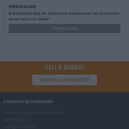
Verifica in loco
È Bayreuther Hell Da Bayreuther Bierbrauerei AG Disponibile
anche nella mia filiale?
Controlla ora
Sali a bordo!
'Iscriviti alla newsletter'
A proposito della Bierothek
Offerte di lavoro alla Bierothek
®
Sostenibilità
Impegno sociale