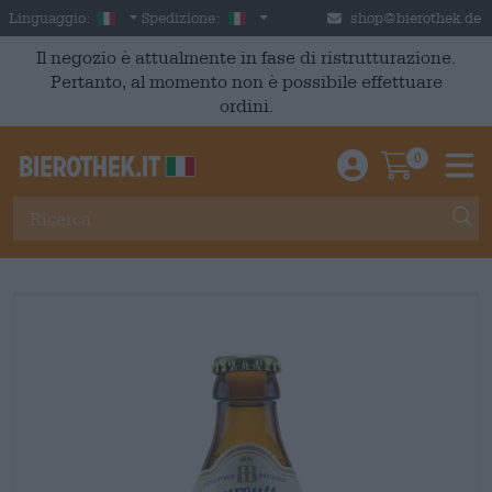
Skip to main content
Italian
Italia
Linguaggio:
Spedizione:
shop@bierothek.de
Il negozio è attualmente in fase di ristrutturazione.
Pertanto, al momento non è possibile effettuare
ordini.
0
Einloggen / An
Warenkor
M