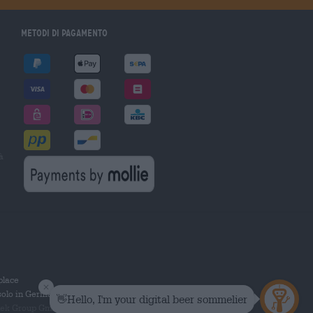
Metodi di pagamento
à
tplace
solo in Germania.
 Group GmbH. Tutti i diritti riservati.