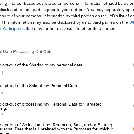
eing interest-based ads based on personal information utilized by us or
* I prezzi sono comprensivi di IVA. Più
Navigazione
più
Deposit
disclosed to third parties prior to your opt-out. You may separately opt-
* I prezzi sono comprensivi di accisa
losure of your personal information by third parties on the IAB’s list of
. This information may also be disclosed by us to third parties on the
IA
Descrizione
Informazioni
Recensioni
(1)
Participants
that may further disclose it to other third parties.
Dopo la
birra primaverile
arriva la Maibock!
l Data Processing Opt Outs
Come tradizionale birrificio bavarese, il birrificio privat
o opt-out of the Sharing of my personal data.
Le feste vogliono essere celebrate e ogni festività ha la s
forma più deliziosa.
In
Una delle preferite durante l’anno del festival è la Maibo
o opt-out of the Sale of my Personal Data.
colleghe, ma colpisce comunque con il carattere forte e l
In
forte. Il Maibock viene tradizionalmente servito tra mar
l’esuberante danza verso maggio e addolcisce i primi gior
to opt-out of processing my Personal Data for Targeted
luppolo Hallertau e una gradazione alcolica rinforzante 
ing.
In
Il Maibock di Ayinger scorre nel bicchiere in un giallo 
bianca e ariosa si trova in cima al corpo trasparente, in
o opt-out of Collection, Use, Retention, Sale, and/or Sharing
ersonal Data that Is Unrelated with the Purposes for which it
malto tostato, caramello cremoso, pere mature, erba appen
lected.