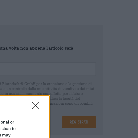
o una volta non appena l'articolo sarà
di Bierothek ® GmbH per la creazione e la gestione di
 e un controllo delle mie attività di vendita e dei miei
o in qualsiasi momento con effetto per il futuro
oca del consenso non pregiudica la liceità del
 della revoca. Ulteriori informazioni sono disponibili
sonal or
Registrati
ection to
ou may