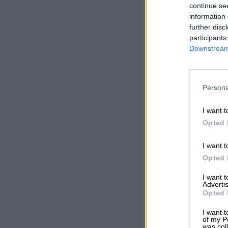
continue se
information 
further disc
participants
Downstream 
Persona
I want t
Opted 
I want t
Opted 
I want 
Advertis
Opted 
I want t
of my P
was col