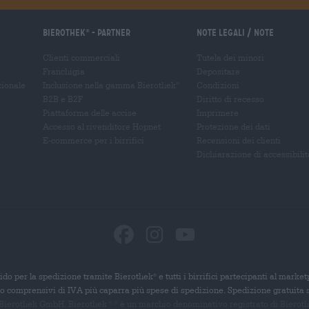
Bierothek
- Partner
Note legali / Note
®
Clienti commerciali
Tutela dei minori
Franchigia
Depositare
zionale
Inclusione nella gamma Bierothek
Condizioni
®
B2B e B2F
Diritto di recesso
Piattaforma delle accise
Imprimere
Accesso al rivenditore Hopnet
Protezione dei dati
E-commerce per i birrifici
Recensioni dei clienti
Dichiarazione di accessibilit
ido per la spedizione tramite Bierothek
e tutti i birrifici partecipanti al marke
®
ono comprensivi di IVA più caparra più spese di spedizione. Spedizione gratuita 
 Bierothek GmbH. Bierothek
è un
marchio denominativo registrato di Bierothek
®
®