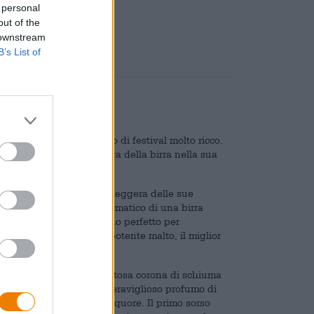
 personal
are
€ 0,08
out of the
 downstream
B’s List of
o Ayinger ha un calendario di festival molto ricco.
ua birra. Vivere la cultura della birra nella sua
ck: la birra chiara è più leggera delle sue
’armonioso equilibrio aromatico di una birra
zo e maggio. È il compagno perfetto per
ni caldi dell’anno con potente malto, il miglior
del 6,9%.
dorato brillante. Una maestosa corona di schiuma
vitandoti a bere con un meraviglioso profumo di
a falciata e un po’ di liquore. Il primo sorso