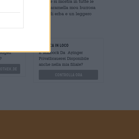
omina il piacere di bere e si mostra in tutte le
 pane appena sfornato, la caramella mou burrosa
no gli aromi con un tocco di erba e un leggero
oratori
Verifica in loco
Mengen
È Maibock Da Ayinger
?
Privatbrauerei Disponibile
anche nella mia filiale?
othek.de
Controlla ora