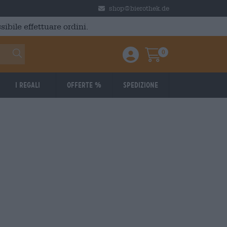
shop@bierothek.de
ibile effettuare ordini.
0
Einloggen / Anmelden
Warenkorb
I regali
Offerte %
Spedizione