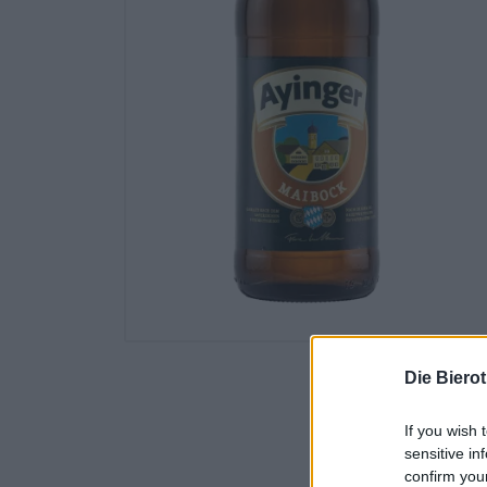
Die Biero
If you wish 
sensitive in
confirm you