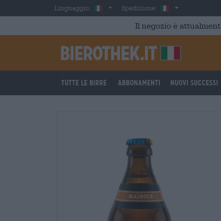
Skip to main content
Italian
Italia
Linguaggio:
Spedizione:
Il negozio è attualment
Tutte le birre
Abbonamenti
Nuovi successi