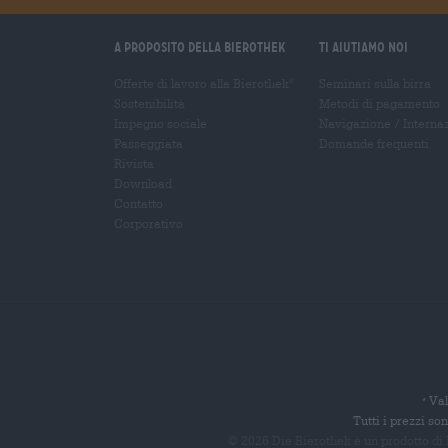
A proposito della Bierothek
Ti aiutiamo noi
Offerte di lavoro alla Bierothek
Seminari sulla birra
®
Sostenibilità
Metodi di pagamento
Impegno sociale
Navigazione
/
Interna
Passeggiata
Domande frequenti
Rivista
Download
Contatto
Corporativo
Val
*
Tutti i prezzi s
© 2026 Die Bierothek
è un prodotto di