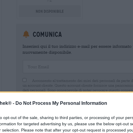
/ L
Non disponibile
Comunica
Inserisci qui il tuo indirizzo e-mail per essere informat
nuovamente disponibile.
Your Email
Acconsento al trattamento dei miei dati personali da parte 
un account cliente. Questo account cliente fornisce una panoramica
dati personali. Sono consapevole di poter revocare questo consens
inviando un'e-mail a shop@bierothek.de. La informiamo che la rev
trattamento effettuato sulla base del suo consenso fino al momento
thek® -
Do Not Process My Personal Information
nel nostro
dichiarazione sulla protezione dei dati
to opt-out of the sale, sharing to third parties, or processing of your per
formation for targeted advertising by us, please use the below opt-out s
r selection. Please note that after your opt-out request is processed y