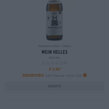
Fränkische Biere | Helles
Mein Helles
Hösl Bier
(0)
€ 2,59
MEHRWEG
info
0,50 L Flasche - € 5,18 / LTR
Esaurito