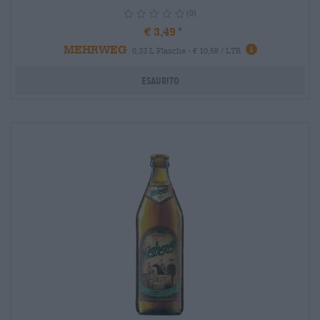
(0)
€ 3,49
MEHRWEG
info
0,33 L Flasche - € 10,58 / LTR
Esaurito