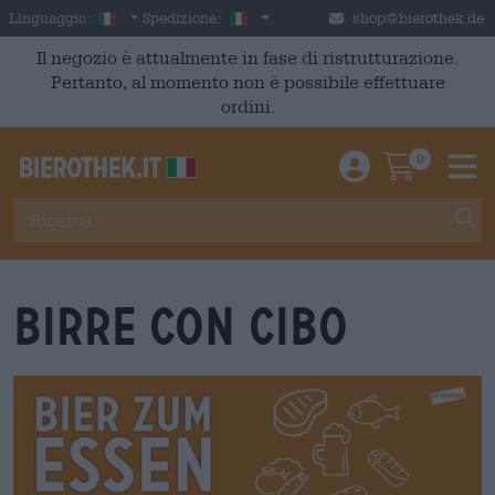
Skip to main content
Italian
Italia
Linguaggio:
Spedizione:
shop@bierothek.de
Il negozio è attualmente in fase di ristrutturazione.
Pertanto, al momento non è possibile effettuare
ordini.
0
Einloggen / An
Warenkor
M
Birre con cibo