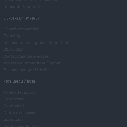
Domande frequenti
Bierothek
- Partner
®
Clienti commerciali
Franchigia
Inclusione nella gamma Bierothek
®
B2B e B2F
Piattaforma delle accise
Accesso al rivenditore Hopnet
E-commerce per i birrifici
Note legali / Note
Tutela dei minori
Depositare
Condizioni
Diritto di recesso
Imprimere
Protezione dei dati