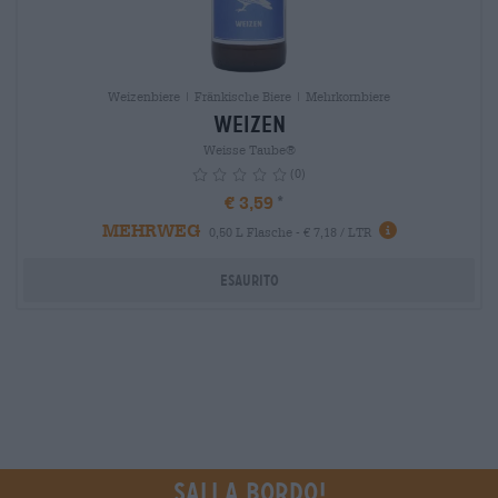
Weizenbiere | Fränkische Biere | Mehrkornbiere
Weizen
Weisse Taube®
(0)
€ 3,59
MEHRWEG
info
0,50 L Flasche - € 7,18 / LTR
Esaurito
Sali a bordo!