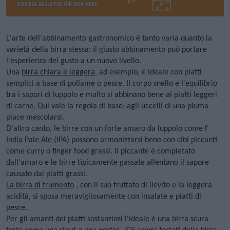
L'arte dell'abbinamento gastronomico è tanto varia quanto la
varietà della birra stessa: il giusto abbinamento può portare
l'esperienza del gusto a un nuovo livello.
Una
birra chiara e leggera,
ad esempio, è ideale con piatti
semplici a base di pollame o pesce. Il corpo snello e l'equilibrio
tra i sapori di luppolo e malto si abbinano bene ai piatti leggeri
di carne. Qui vale la regola di base: agli uccelli di una piuma
piace mescolarsi.
D'altro canto, le birre con un forte amaro da luppolo come l'
India Pale Ale (IPA)
possono armonizzarsi bene con cibi piccanti
come curry o finger food grassi. Il piccante è completato
dall'amaro e le birre tipicamente gassate allentano il sapore
causato dai piatti grassi.
La birra di frumento
, con il suo fruttato di lievito e la leggera
acidità, si sposa meravigliosamente con insalate e piatti di
pesce.
Per gli amanti dei piatti sostanziosi l'ideale è una birra scura