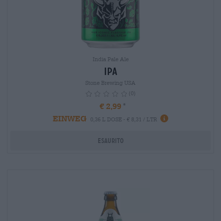
India Pale Ale
IPA
Stone Brewing USA
(0)
€ 2,99
EINWEG
info
0,36 L DOSE - € 8,31 / LTR
Esaurito