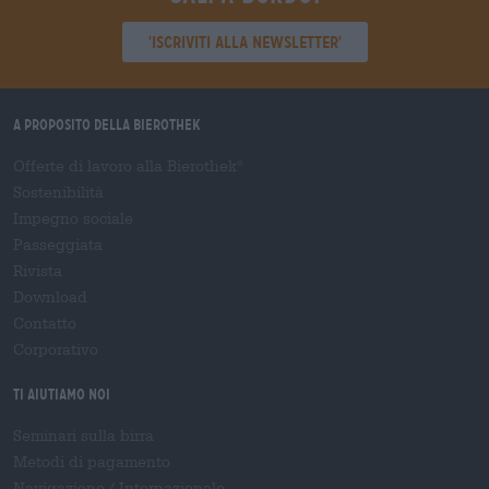
'Iscriviti alla newsletter'
A proposito della Bierothek
Offerte di lavoro alla Bierothek
®
Sostenibilità
Impegno sociale
Passeggiata
Rivista
Download
Contatto
Corporativo
Ti aiutiamo noi
Seminari sulla birra
Metodi di pagamento
Navigazione
/
Internazionale