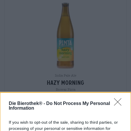
India Pale Ale
Hazy Morning
Browar Pinta
(0)
€ 4,59
Die Bierothek® -
Do Not Process My Personal
Information
EINWEG
info
0,50 L Flasche - € 9,18 / LTR
If you wish to opt-out of the sale, sharing to third parties, or
Esaurito
processing of your personal or sensitive information for