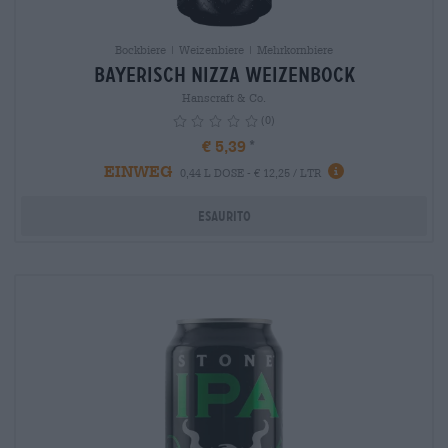
Bockbiere | Weizenbiere | Mehrkornbiere
Bayerisch Nizza Weizenbock
Hanscraft & Co.
(0)
€ 5,39
EINWEG
info
0,44 L DOSE - € 12,25 / LTR
Esaurito