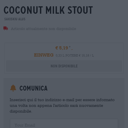
coconut milk stout
Sakiskiu Alus
Articolo attualmente non disponibile
€ 5,19
EINWEG
0,33 L POTERE € 15,18 / L
Non disponibile
Comunica
Inserisci qui il tuo indirizzo e-mail per essere informato
una volta non appena l'articolo sarà nuovamente
disponibile.
Your Email