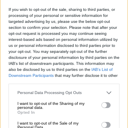
sue birre creative e insolite. I birrai sono estremamente
desiderosi di sperimentare e non hanno paura di
If you wish to opt-out of the sale, sharing to third parties, or
ingredienti insoliti o stili di birra insoliti. La loro gamma è
processing of your personal or sensitive information for
composta da specialità artigianali, che si distinguono
targeted advertising by us, please use the below opt-out
tutte per il loro gusto delizioso. In ogni caso siamo
section to confirm your selection. Please note that after your
entusiasti di tutto ciò che producono i ragazzi lituani!
opt-out request is processed you may continue seeing
interest-based ads based on personal information utilized by
La loro Coconut Milk Stout è un delizioso esempio
us or personal information disclosed to third parties prior to
dell'esperienza dei birrai e un ottimo esempio di birra
your opt-out. You may separately opt-out of the further
scura. In un profondo tono di mogano nero, scorre nel
disclosure of your personal information by third parties on the
vetro e forma una schiuma perlata, marrone nocciola, che
IAB’s list of downstream participants. This information may
è costantemente completata dalla vivace anidride
also be disclosed by us to third parties on the
IAB’s List of
carbonica. Il profumo della torta al cioccolato ancora calda
Downstream Participants
that may further disclose it to other
dal forno riempie il naso e si unisce all'aroma delle scaglie
third parties.
di cocco tostato con zucchero di canna. Il primo sorso ha il
sapore di un frappè al cocco. Cremoso e vellutato, coccola
Personal Data Processing Opt Outs
il palato. Il gusto corposo del latte di cocco è completato
da leggeri aromi tostati di malto caramellato e caffè
I want to opt-out of the Sharing of my
appena preparato. Una sottile nota di cioccolato mette in
personal data.
gioco una piacevole dolcezza. Il finale è morbido e
Opted In
rotondo, invoglia ad aprire subito la bottiglia successiva.
I want to opt-out of the Sale of my
Questa birra scura è qualcosa per i più golosi tra i bevitori
Personal Data.