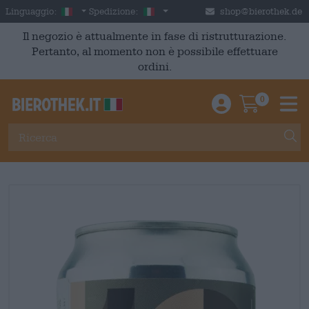
Skip to main content
Italian
Italia
Linguaggio:
Spedizione:
shop@bierothek.de
Il negozio è attualmente in fase di ristrutturazione.
Pertanto, al momento non è possibile effettuare
ordini.
0
Einloggen / An
Warenkor
M