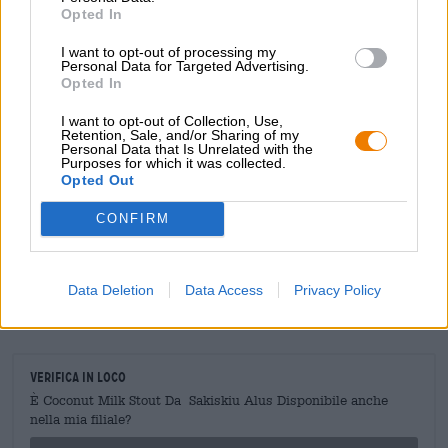
di birra. Ha il sapore di un dessert liquido e grazie alla sua
Opted In
cremosa dolcezza si sposa perfettamente con dolci al
I want to opt-out of processing my
cioccolato e frutti scuri.
Personal Data for Targeted Advertising.
Opted In
I want to opt-out of Collection, Use,
Retention, Sale, and/or Sharing of my
CONSULENZA GRATUITA SULLA BIRRA
Personal Data that Is Unrelated with the
Hai domande su questa birra? Siamo qui per te.
Purposes for which it was collected.
shop@bierothek.de
Opted Out
CONFIRM
commercianti o ristoratori
Du willst größere Mengen günstiger einkaufen?
Data Deletion
Data Access
Privacy Policy
grosshandel@bierothek.de
Verifica in loco
È Coconut Milk Stout Da Sakiskiu Alus Disponibile anche
nella mia filiale?