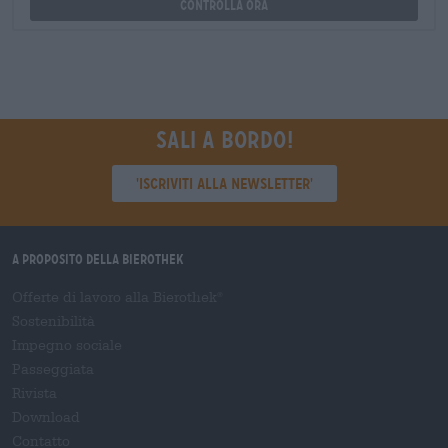
Controlla ora
Sali a bordo!
'Iscriviti alla newsletter'
A proposito della Bierothek
Offerte di lavoro alla Bierothek
®
Sostenibilità
Impegno sociale
Passeggiata
Rivista
Download
Contatto