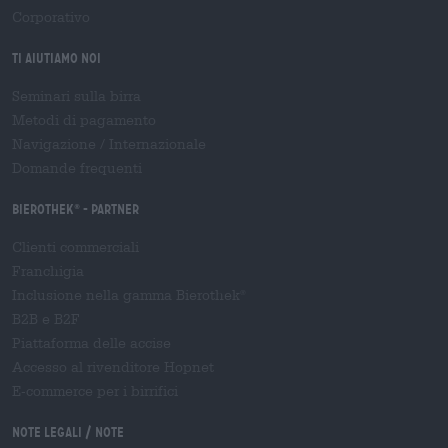
Corporativo
Ti aiutiamo noi
Seminari sulla birra
Metodi di pagamento
Navigazione
/
Internazionale
Domande frequenti
Bierothek
- Partner
®
Clienti commerciali
Franchigia
Inclusione nella gamma Bierothek
®
B2B e B2F
Piattaforma delle accise
Accesso al rivenditore Hopnet
E-commerce per i birrifici
Note legali / Note