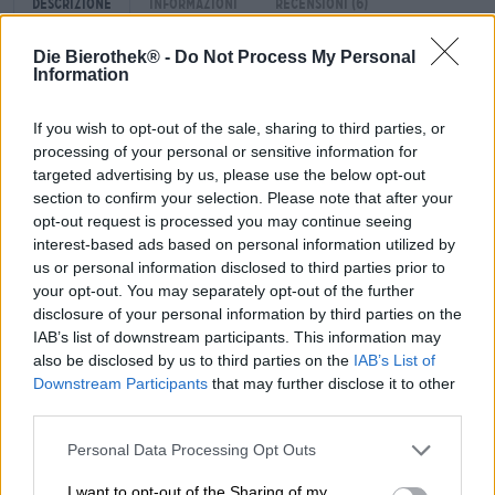
Descrizione
Informazioni
Recensioni
(6)
Die Bierothek® -
Do Not Process My Personal
Information
Come suggerisce il nome Hop Collection, le ultime
creazioni del birrificio catalano Espiga sono all’insegna
del luppolo. Da quando nel 1516 la legge bavarese sulla
If you wish to opt-out of the sale, sharing to third parties, or
purezza pose fine alla sperimentazione selvaggia degli
processing of your personal or sensitive information for
ingredienti, la birra generalmente non provoca più
targeted advertising by us, please use the below opt-out
allucinazioni e il luppolo è parte integrante di ogni birra.
section to confirm your selection. Please note that after your
Se vuoi espandere la tua coscienza oggi, devi bere molta
opt-out request is processed you may continue seeing
birra o consumare giusquiamo puro, che in passato
interest-based ads based on personal information utilized by
forniva colori vivaci quando si beveva birra. Tuttavia lo
us or personal information disclosed to third parties prior to
sconsigliamo vivamente: è decisamente preferibile una
your opt-out. You may separately opt-out of the further
birra fresca!
disclosure of your personal information by third parties on the
IAB’s list of downstream participants. This information may
Anche la Pale Ale Mosaic di Espiga della Collezione Hop
also be disclosed by us to third parties on the
IAB’s List of
rientra nella Legge di Purezza e, invece di allucinazioni,
Downstream Participants
that may further disclose it to other
ha nel suo bagaglio un’esplosione di aromi fruttati-
third parties.
floreali. La birra chiara scorre nel bicchiere dorata e
leggermente torbida ed emana intensi profumi di glucosio
Personal Data Processing Opt Outs
e luppolo floreale dalla bella schiuma a poro medio. Il
corpo sottile vanta sapori di frutta fresca che vanno
I want to opt-out of the Sharing of my