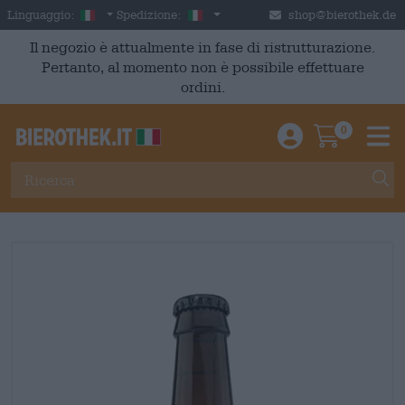
Skip to main content
Italian
Italia
Linguaggio:
Spedizione:
shop@bierothek.de
Il negozio è attualmente in fase di ristrutturazione.
Pertanto, al momento non è possibile effettuare
ordini.
0
Einloggen / An
Warenkor
M