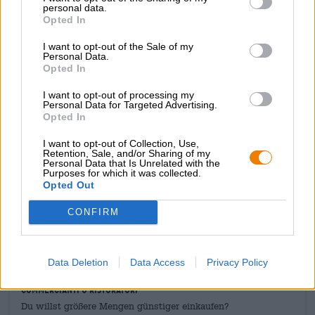
dall’arancia e mango alla scorza di limone e al frutto della
personal data.
passione. Il bouquet fruttato è accompagnato da una
Opted In
deliziosa nota di lievito che si abbina meravigliosamente
al luppolo floreale. Una carbonizzazione vivace e
I want to opt-out of the Sale of my
Personal Data.
un’amarezza piacevolmente delicata rendono la Mosaic
Opted In
un vero piacere della birra.
I want to opt-out of processing my
Il luppolo Mosaic è una varietà di luppolo abbastanza
Personal Data for Targeted Advertising.
giovane che è stata sviluppata solo nel 2012. L’aroma del
Opted In
luppolo offre una vasta gamma di sapori che hanno
componenti sia floreali che fruttate. È la base perfetta per
I want to opt-out of Collection, Use,
Retention, Sale, and/or Sharing of my
il Mosaico di Espiga e la radice del gusto meraviglioso!
Personal Data that Is Unrelated with the
Purposes for which it was collected.
Opted Out
CONSULENZA GRATUITA SULLA BIRRA
CONFIRM
Hai domande su questa birra? Siamo qui per te.
shop@bierothek.de
Data Deletion
Data Access
Privacy Policy
commercianti o ristoratori
Du willst größere Mengen günstiger einkaufen?