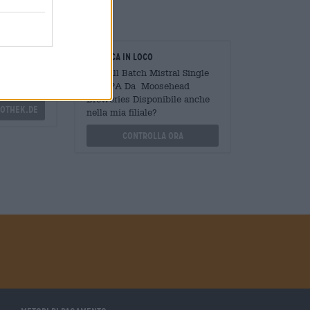
oratori
Verifica in loco
Mengen
È Small Batch Mistral Single
?
Hop IPA Da Moosehead
Breweries Disponibile anche
othek.de
nella mia filiale?
Controlla ora