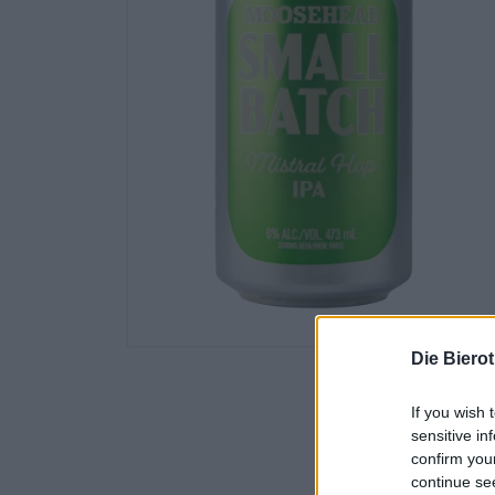
Die Biero
If you wish 
sensitive in
confirm you
continue se