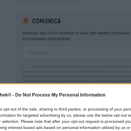
Comunica
Inserisci qui il tuo indirizzo e-mail per essere informat
nuovamente disponibile.
Your Email
Acconsento al trattamento dei miei dati personali da parte 
un account cliente. Questo account cliente fornisce una panoramica
dati personali. Sono consapevole di poter revocare questo consens
inviando un'e-mail a shop@bierothek.de. La informiamo che la rev
trattamento effettuato sulla base del suo consenso fino al momento
nel nostro
dichiarazione sulla protezione dei dati
thek® -
Do Not Process My Personal Information
to opt-out of the sale, sharing to third parties, or processing of your per
formation for targeted advertising by us, please use the below opt-out s
r selection. Please note that after your opt-out request is processed y
* I prezzi sono comprensivi di IVA. Più
Navigazione
più
Deposit
eing interest-based ads based on personal information utilized by us or
* I prezzi sono comprensivi di accisa