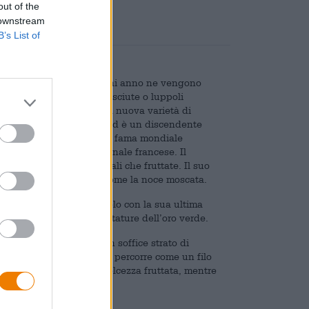
out of the
 downstream
B’s List of
vate in tutto il mondo, ogni anno ne vengono
 precedentemente sconosciute o luppoli
aromatici. Il Mistral è una nuova varietà di
n programma di breeding ed è un discendente
 è un luppolo da aroma di fama mondiale
varietà da aroma tradizionale francese. Il
lla birra note sia floreali che fruttate. Il suo
reali e sentori speziati come la noce moscata.
pregiata varietà di luppolo con la sua ultima
enta le molteplici sfaccettature dell’oro verde.
 antico, sormontato da un soffice strato di
mi vivaci e note floreali percorre come un filo
evole contrasto con la dolcezza fruttata, mentre
 tocco vivace.