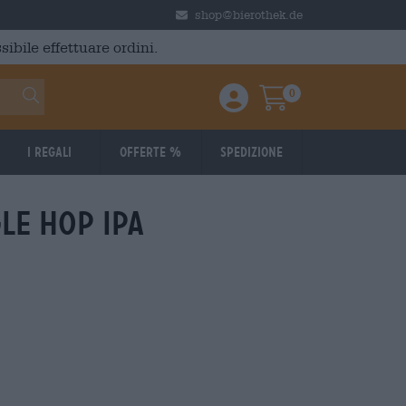
shop@bierothek.de
ibile effettuare ordini.
0
Einloggen / Anmelden
Warenkorb
I regali
Offerte %
Spedizione
le hop ipa
: 3,48