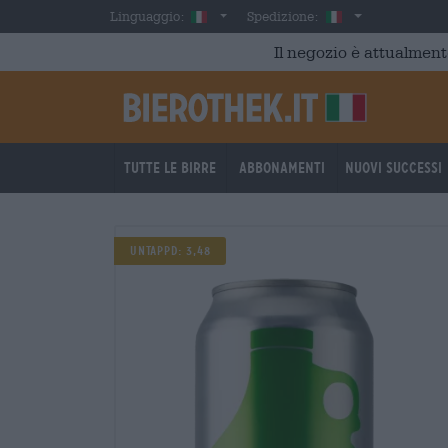
Skip to main content
Italian
Italia
Linguaggio:
Spedizione:
Il negozio è attualment
Tutte le birre
Abbonamenti
Nuovi successi
Untappd: 3,48