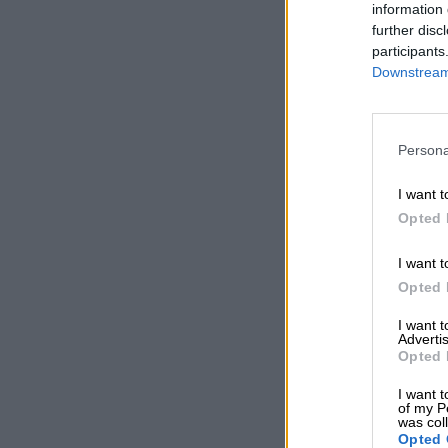
information 
further disc
participants
Downstream 
Persona
I want t
Opted 
I want t
Opted 
I want 
Advertis
Opted 
I want t
of my P
was col
Opted 