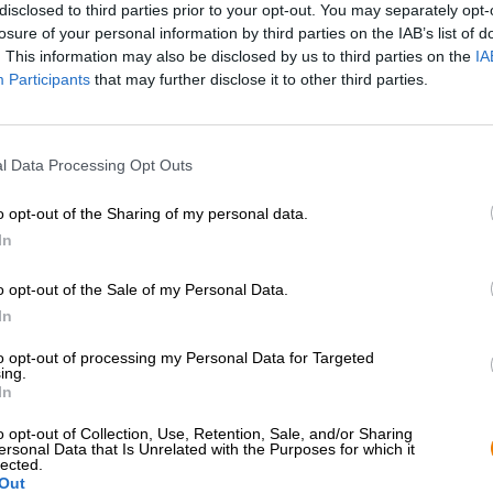
disclosed to third parties prior to your opt-out. You may separately opt-
losure of your personal information by third parties on the IAB’s list of
Descrizione
Informazioni
Recensioni
(0)
. This information may also be disclosed by us to third parties on the
IA
Participants
that may further disclose it to other third parties.
Sebbene oggi siano circa 330 le varietà di luppolo colti
aggiunte di nuove. Vengono scoperte varietà selvatiche
l Data Processing Opt Outs
familiari vengono incrociati per sviluppare nuovi profili 
luppolo coltivata in Alsazia, in Francia. Proviene da u
o opt-out of the Sharing of my personal data.
genetico delle varietà Cascade e Strisselspalt. Cascade
In
proveniente dagli Stati Uniti, mentre Strisselspalt è una 
Mistral è adatto per aromatizzare e amaricare, conferendo a
spettro aromatico spazia da agrumi, uva e pera a toni flo
o opt-out of the Sale of my Personal Data.
In
Il birrificio canadese Moosehead mette in risalto questa 
birra della Small Batch Series: la Mistral Hop IPA ci pres
to opt-out of processing my Personal Data for Targeted
ing.
La birra si versa nel bicchiere con un colore limpido, oro
In
schiuma. Una composizione di frutta tropicale dolce, agru
conduttore l’aroma e il sapore. Le 40 IBU creano un piac
o opt-out of Collection, Use, Retention, Sale, and/or Sharing
ersonal Data that Is Unrelated with the Purposes for which it
la consistente gradazione alcolica del 6,0% aggiunge un
lected.
Out