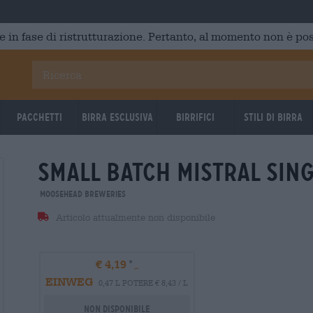
e in fase di ristrutturazione. Pertanto, al momento non è poss
Pacchetti
Birra Esclusiva
Birrifici
Stili di birra
small batch mistral sing
Untappd: 3,48
Untappd
Moosehead Breweries
Articolo attualmente non disponibile
€ 4,19
EINWEG
0,47 L POTERE € 8,43 / L
Non disponibile