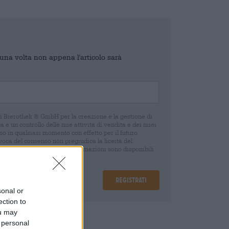
o una volta non appena l'articolo sarà
di Bierothek ® GmbH per la creazione e la gestione di
 e un controllo delle mie attività di vendita e dei miei
o in qualsiasi momento con effetto per il futuro
oca del consenso non pregiudica la liceità del
 della revoca. Ulteriori informazioni sono disponibili
Registrati
sonal or
ection to
ou may
are
€ 0,25
 personal