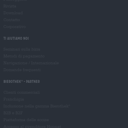
Rivista
Download
Contatto
Corporativo
Ti aiutiamo noi
Seminari sulla birra
Metodi di pagamento
Navigazione
/
Internazionale
Domande frequenti
Bierothek
- Partner
®
Clienti commerciali
Franchigia
Inclusione nella gamma Bierothek
®
B2B e B2F
Piattaforma delle accise
Accesso al rivenditore Hopnet