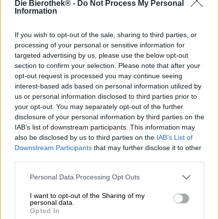
Die Bierothek® -
Do Not Process My Personal
Irish Red Ale, come suggerisce il nome, ha origine in
Information
Irlanda. In irlandese si chiama "Ieann dearg" e,
stilisticamente, è classificata come Pale Ale. Ha in genere
una gradazione alcolica relativamente bassa, compresa tra
If you wish to opt-out of the sale, sharing to third parties, or
il 3 e il 5%. Uno speciale grist di malto essiccato e orzo
processing of your personal or sensitive information for
tostato conferisce alla birra il suo caratteristico colore
targeted advertising by us, please use the below opt-out
ramato tendente al rosso rubino. Le origini esatte di
section to confirm your selection. Please note that after your
questo popolare stile sono sconosciute, ma si ritiene che
opt-out request is processed you may continue seeing
risalga almeno al XIV secolo. Dall’Irlanda, la Red Ale si è
interest-based ads based on personal information utilized by
diffusa in tutto il mondo e, oltre alle varietà irlandesi, oggi
us or personal information disclosed to third parties prior to
esiste una buona selezione di interpretazioni
your opt-out. You may separately opt-out of the further
internazionali che non hanno nulla da invidiare
disclosure of your personal information by third parties on the
all’originale.
IAB’s list of downstream participants. This information may
also be disclosed by us to third parties on the
IAB’s List of
Ad esempio, la Mooseheads Irish Red Ale.
Downstream Participants
that may further disclose it to other
Questa birra fa parte della serie Small Batch,
third parties.
rigorosamente limitata, e si presenta nel bicchiere in una
splendida tonalità rame-oro. Una piccola corona di
Personal Data Processing Opt Outs
schiuma bianca, densa e porosa, si adagia su un corpo
I want to opt-out of the Sharing of my
cristallino e brillante, sprigionando un delizioso aroma di
personal data.
cereali corposi e caramello. Il profilo aromatico prosegue
Opted In
con stile questa prima impressione eccellente, segnando