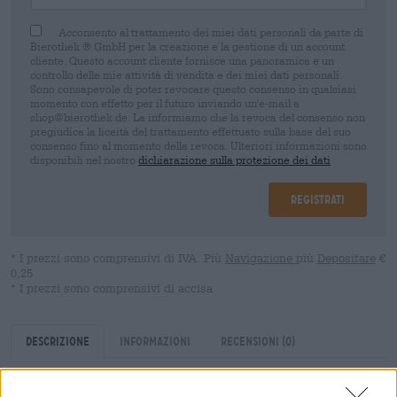
Acconsento al trattamento dei miei dati personali da parte di
Bierothek ® GmbH per la creazione e la gestione di un account
cliente. Questo account cliente fornisce una panoramica e un
controllo delle mie attività di vendita e dei miei dati personali.
Sono consapevole di poter revocare questo consenso in qualsiasi
momento con effetto per il futuro inviando un'e-mail a
shop@bierothek.de. La informiamo che la revoca del consenso non
pregiudica la liceità del trattamento effettuato sulla base del suo
consenso fino al momento della revoca. Ulteriori informazioni sono
disponibili nel nostro
dichiarazione sulla protezione dei dati
Registrati
* I prezzi sono comprensivi di IVA. Più
Navigazione
più
Depositare
€
0,25
* I prezzi sono comprensivi di accisa
Descrizione
Informazioni
Recensioni
(0)