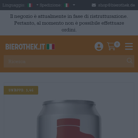
Skip to main content
Italian
Italia
Linguaggio:
Spedizione:
shop@bierothek.de
Il negozio è attualmente in fase di ristrutturazione.
Pertanto, al momento non è possibile effettuare
ordini.
0
Einloggen / An
Warenkor
M
Untappd: 3,46