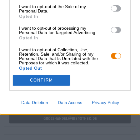
punti con caramello delicatamente fondente, malto
I want to opt-out of the Sale of my
delicatamente tostato, pane appena sfornato, note
Personal Data.
Opted In
legnose e un accenno di luppolo erbaceo. Nel complesso,
il profilo aromatico è delicato, facile da bere e ben
I want to opt-out of processing my
bilanciato.
Personal Data for Targeted Advertising.
Opted In
I want to opt-out of Collection, Use,
Retention, Sale, and/or Sharing of my
Personal Data that Is Unrelated with the
Purposes for which it was collected.
CONSULENZA GRATUITA SULLA BIRRA
Opted Out
Hai domande su questa birra? Siamo qui per te.
shop@bierothek.de
CONFIRM
commercianti o ristoratori
Data Deletion
Data Access
Privacy Policy
Du willst größere Mengen günstiger einkaufen?
grosshandel@bierothek.de