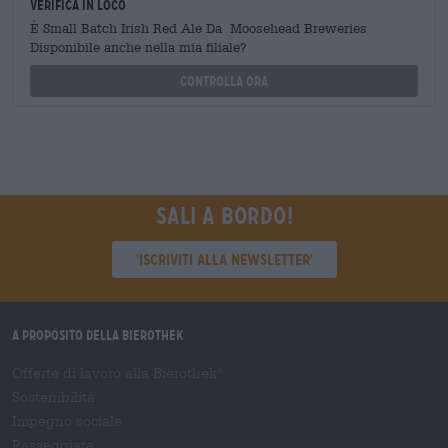
Verifica in loco
È Small Batch Irish Red Ale Da Moosehead Breweries
Disponibile anche nella mia filiale?
Controlla ora
Sali a bordo!
'Iscriviti alla newsletter'
A proposito della Bierothek
Offerte di lavoro alla Bierothek
®
Sostenibilità
Impegno sociale
Passeggiata