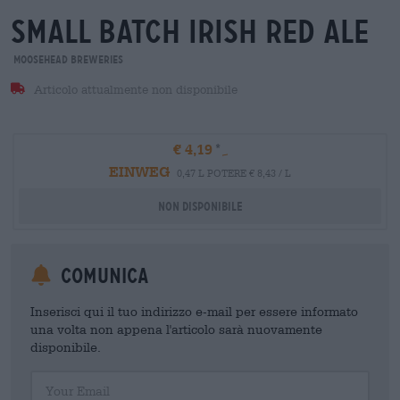
small batch irish red ale
Moosehead Breweries
Articolo attualmente non disponibile
€ 4,19
EINWEG
0,47 L POTERE € 8,43 / L
Non disponibile
Comunica
Inserisci qui il tuo indirizzo e-mail per essere informato
una volta non appena l'articolo sarà nuovamente
disponibile.
Your Email