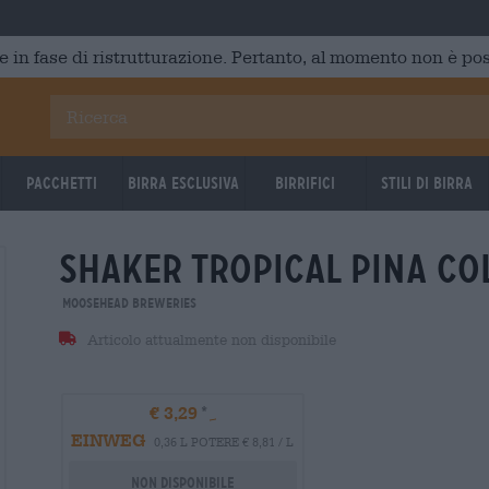
e in fase di ristrutturazione. Pertanto, al momento non è poss
Pacchetti
Birra Esclusiva
Birrifici
Stili di birra
shaker tropical pina co
Moosehead Breweries
Articolo attualmente non disponibile
€ 3,29
EINWEG
0,36 L POTERE € 8,81 / L
Non disponibile