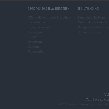
A proposito della Bierothek
Ti aiutiamo noi
Offerte di lavoro alla Bierothek
Seminari sulla birra
®
Sostenibilità
Metodi di pagamento
Impegno sociale
Navigazione
/
Interna
Passeggiata
Domande frequenti
Rivista
Download
Contatto
Corporativo
Val
*
Tutti i prezzi s
© 2026 Die Bierothek
è un prodotto di