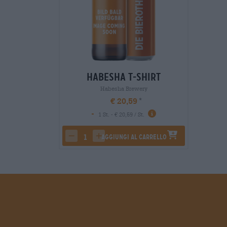
Habesha T-Shirt
Habesha Brewery
€ 20,59
-
1 St. - € 20,59 / St.
Aggiungi al carrello
decrease quantity
increase quantity