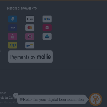
Metodi di pagamento
à
tplace
solo in Germania.
 Group GmbH. Tutti i diritti riservati.