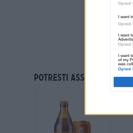
Opted 
I want t
Opted 
I want 
Advertis
Opted 
I want t
of my P
was col
Opted 
Potresti assaggiare an