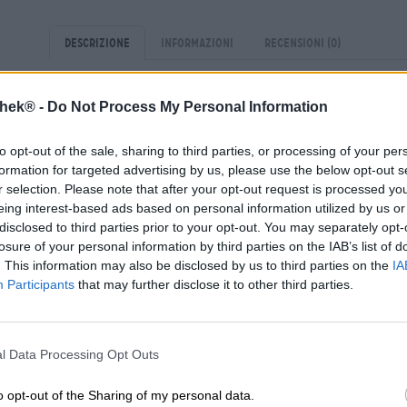
Descrizione
Informazioni
Recensioni
(0)
'Scuotilo'
thek® -
Do Not Process My Personal Information
Lo Shaker Tropical Pina Colada si unisce alla famosa ser
Batch Brewery ed è una vera esplosione di sapore. Il tra
to opt-out of the sale, sharing to third parties, or processing of your per
classici come la birra chiara, ma ha anche qualcosa in se
formation for targeted advertising by us, please use the below opt-out s
piacere della birra. Nel 2020, la Shaker Tropical Pina C
r selection. Please note that after your opt-out request is processed y
Award come “miglior birra sperimentale dell'anno”.
eing interest-based ads based on personal information utilized by us or
disclosed to third parties prior to your opt-out. You may separately opt-
Quando versi lo shaker Pina Colada, un intenso profumo
losure of your personal information by third parties on the IAB’s list of
naso e riprende il carattere Pina Colada del cocktail di 
per il suo gusto tropicale. Il dolce cocco e gli aromi fru
. This information may also be disclosed by us to third parties on the
IA
con il gusto amaro della birra. Una piacevole carbonata
Participants
that may further disclose it to other third parties.
leggero piacere da bere.
Lo Shaker Tropical Pina Colada unisce la dolcezza dei Mar
Questo crea un'esperienza di gusto inconfondibile che ti
l Data Processing Opt Outs
bianca.
o opt-out of the Sharing of my personal data.