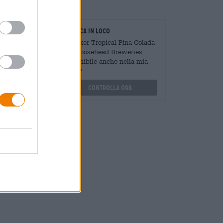
oratori
Verifica in loco
Mengen
È Shaker Tropical Pina Colada
?
Da Moosehead Breweries
Disponibile anche nella mia
othek.de
filiale?
Controlla ora