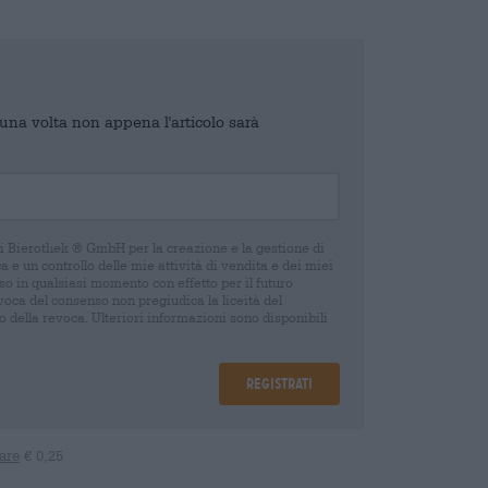
o una volta non appena l'articolo sarà
di Bierothek ® GmbH per la creazione e la gestione di
 e un controllo delle mie attività di vendita e dei miei
o in qualsiasi momento con effetto per il futuro
oca del consenso non pregiudica la liceità del
 della revoca. Ulteriori informazioni sono disponibili
Registrati
are
€ 0,25