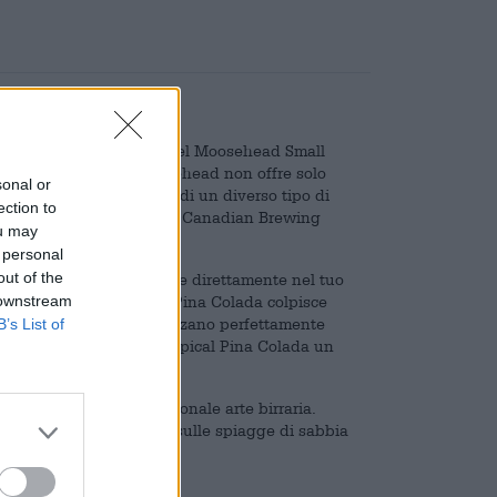
ie di cocktail alla birra del Moosehead Small
dizionale birrificio Moosehead non offre solo
sonal or
rbo per gli appassionati di un diverso tipo di
ection to
olada è stata insignita del Canadian Brewing
ou may
 personal
out of the
 di ananas e cocco scorre direttamente nel tuo
 downstream
birra. Lo Shaker Tropical Pina Colada colpisce
ttati dell'ananas si armonizzano perfettamente
B’s List of
zione rende lo Shaker Tropical Pina Colada un
i del Sud con la tradizionale arte birraria.
 trasporta direttamente sulle spiagge di sabbia