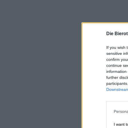
Die Biero
If you wish 
sensitive in
confirm you
continue se
information 
further disc
participants
Downstream 
Persona
I want t