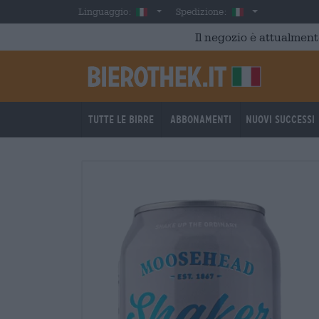
Skip to main content
Italian
Italia
Linguaggio:
Spedizione:
Il negozio è attualment
Tutte le birre
Abbonamenti
Nuovi successi