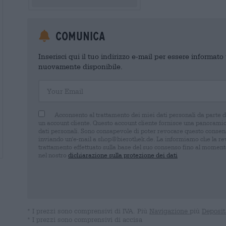
Comunica
Inserisci qui il tuo indirizzo e-mail per essere informat
nuovamente disponibile.
Your Email
Acconsento al trattamento dei miei dati personali da parte 
un account cliente. Questo account cliente fornisce una panoramica
dati personali. Sono consapevole di poter revocare questo consens
inviando un'e-mail a shop@bierothek.de. La informiamo che la rev
trattamento effettuato sulla base del suo consenso fino al momento
nel nostro
dichiarazione sulla protezione dei dati
* I prezzi sono comprensivi di IVA. Più
Navigazione
più
Deposit
* I prezzi sono comprensivi di accisa