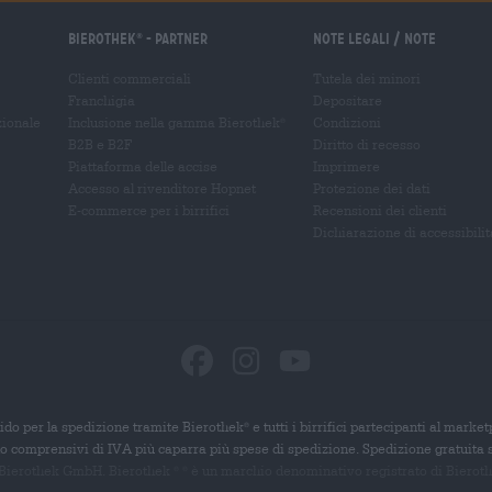
Bierothek
- Partner
Note legali / Note
®
Clienti commerciali
Tutela dei minori
Franchigia
Depositare
zionale
Inclusione nella gamma Bierothek
Condizioni
®
B2B e B2F
Diritto di recesso
Piattaforma delle accise
Imprimere
Accesso al rivenditore Hopnet
Protezione dei dati
E-commerce per i birrifici
Recensioni dei clienti
Dichiarazione di accessibilit
ido per la spedizione tramite Bierothek
e tutti i birrifici partecipanti al marke
®
ono comprensivi di IVA più caparra più spese di spedizione. Spedizione gratuita 
 Bierothek GmbH. Bierothek
è un
marchio denominativo registrato di Bierothek
®
®