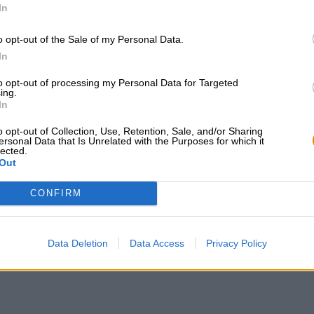
In
o opt-out of the Sale of my Personal Data.
CONSULENZA GRATUITA SULLA
commercianti o rist
In
BIRRA
Du willst größere 
günstiger einkaufen
Hai domande su questa birra?
to opt-out of processing my Personal Data for Targeted
Siamo qui per te.
ing.
grosshandel@bier
shop@bierothek.de
In
o opt-out of Collection, Use, Retention, Sale, and/or Sharing
ersonal Data that Is Unrelated with the Purposes for which it
lected.
Out
che quello
CONFIRM
Data Deletion
Data Access
Privacy Policy