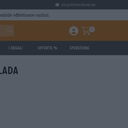
shop@bierothek.de
ibile effettuare ordini.
0
Einloggen / Anmelden
Warenkorb
I regali
Offerte %
Spedizione
lada