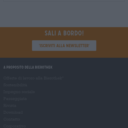
Sali a bordo!
'Iscriviti alla newsletter'
A proposito della Bierothek
Offerte di lavoro alla Bierothek
®
Sostenibilità
Impegno sociale
Passeggiata
Rivista
Download
Contatto
Corporativo