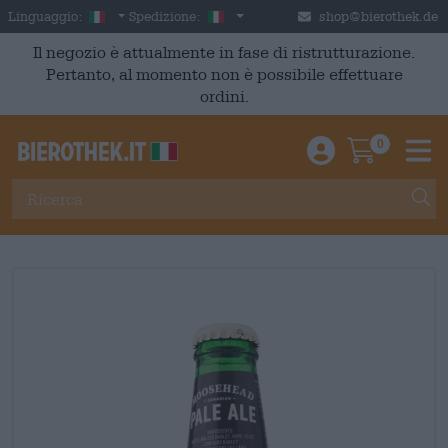
Skip to main content
Italian
Italia
Linguaggio:
Spedizione:
shop@bierothek.de
Il negozio è attualmente in fase di ristrutturazione.
Pertanto, al momento non è possibile effettuare
ordini.
0
Einloggen / An
Warenkor
M