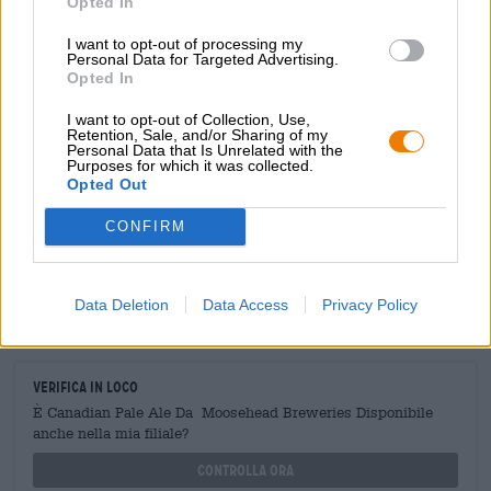
Opted In
I want to opt-out of processing my
Personal Data for Targeted Advertising.
Opted In
I want to opt-out of Collection, Use,
CONSULENZA GRATUITA SULLA BIRRA
Retention, Sale, and/or Sharing of my
Hai domande su questa birra? Siamo qui per te.
Personal Data that Is Unrelated with the
Purposes for which it was collected.
shop@bierothek.de
Opted Out
CONFIRM
commercianti o ristoratori
Du willst größere Mengen günstiger einkaufen?
Data Deletion
Data Access
Privacy Policy
grosshandel@bierothek.de
Verifica in loco
È Canadian Pale Ale Da Moosehead Breweries Disponibile
anche nella mia filiale?
Controlla ora