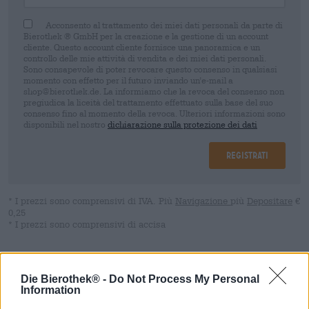
Acconsento al trattamento dei miei dati personali da parte di
Bierothek ® GmbH per la creazione e la gestione di un account
cliente. Questo account cliente fornisce una panoramica e un
controllo delle mie attività di vendita e dei miei dati personali.
Sono consapevole di poter revocare questo consenso in qualsiasi
momento con effetto per il futuro inviando un'e-mail a
shop@bierothek.de. La informiamo che la revoca del consenso non
pregiudica la liceità del trattamento effettuato sulla base del suo
consenso fino al momento della revoca. Ulteriori informazioni sono
disponibili nel nostro
dichiarazione sulla protezione dei dati
Registrati
* I prezzi sono comprensivi di IVA. Più
Navigazione
più
Depositare
€
0,25
* I prezzi sono comprensivi di accisa
Descrizione
Informazioni
Recensioni
(0)
Die Bierothek® -
Do Not Process My Personal
Information
Canadian Pale Ale è il tributo di Moosehead Breweries