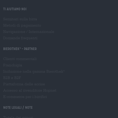
Ti aiutiamo noi
Seminari sulla birra
Metodi di pagamento
Navigazione
/
Internazionale
Domande frequenti
Bierothek
- Partner
®
Clienti commerciali
Franchigia
Inclusione nella gamma Bierothek
®
B2B e B2F
Piattaforma delle accise
Accesso al rivenditore Hopnet
E-commerce per i birrifici
Note legali / Note
Tutela dei minori