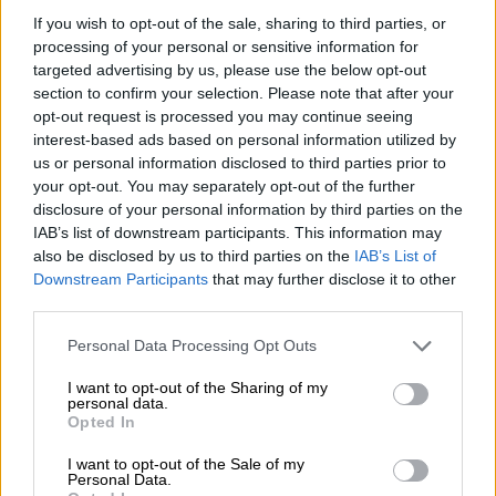
Limited a tutti i marinai e i membri della Marina. Aspro e
If you wish to opt-out of the sale, sharing to third parties, or
fresco come la vita di tutti i giorni in alto mare.
processing of your personal or sensitive information for
targeted advertising by us, please use the below opt-out
La birra dorata colpisce per il suo tono ambrato e il fiore
section to confirm your selection. Please note that after your
stabile di schiuma bianca. Un profumo amaro di erbe
opt-out request is processed you may continue seeing
fresche si sprigiona direttamente dalla Canadian Pale Ale
quando viene versata. Abbastanza piccante quando
interest-based ads based on personal information utilized by
bevuto, si sente non solo l'odore della nota erbacea ma
us or personal information disclosed to third parties prior to
anche il sapore. Prodotta con acqua fresca di Spruce Lake,
your opt-out. You may separately opt-out of the further
corn flakes aromatici e luppolo europeo, il risultato è una
disclosure of your personal information by third parties on the
birra chiara aromatica e delicata con un corpo medio. Gli
IAB’s list of downstream participants. This information may
aromi fruttati e maltati si armonizzano meravigliosamente
also be disclosed by us to third parties on the
IAB’s List of
con una nota aspra e nocciolata. La fermentazione a
Downstream Participants
that may further disclose it to other
temperature più calde crea sapori floreali e rende la
third parties.
Canadian Pale Ale un piacere rinfrescante. Si possono
rilevare anche note di frutta secca, caramello e sciroppo
Personal Data Processing Opt Outs
d'acero. Una carbonatazione piacevolmente sottile
completa meravigliosamente l'esperienza di consumo.
I want to opt-out of the Sharing of my
personal data.
Opted In
La Canadian Pale Ale è una birra liscia con un finale
piacevolmente pulito. Si abbina perfettamente con un
I want to opt-out of the Sale of my
piccante chili con carne o con un pane scuro e piccante a
Personal Data.
lievitazione naturale.