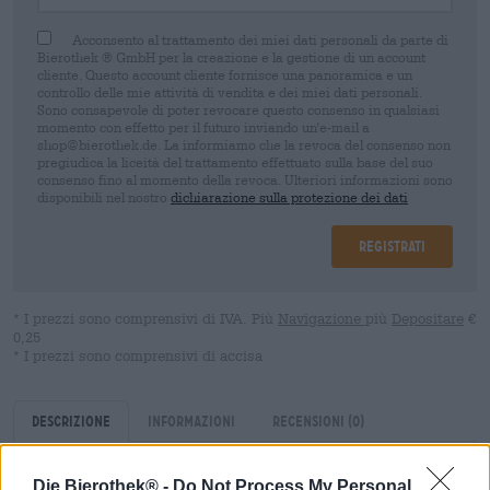
Acconsento al trattamento dei miei dati personali da parte di
Bierothek ® GmbH per la creazione e la gestione di un account
cliente. Questo account cliente fornisce una panoramica e un
controllo delle mie attività di vendita e dei miei dati personali.
Sono consapevole di poter revocare questo consenso in qualsiasi
momento con effetto per il futuro inviando un'e-mail a
shop@bierothek.de. La informiamo che la revoca del consenso non
pregiudica la liceità del trattamento effettuato sulla base del suo
consenso fino al momento della revoca. Ulteriori informazioni sono
disponibili nel nostro
dichiarazione sulla protezione dei dati
Registrati
* I prezzi sono comprensivi di IVA. Più
Navigazione
più
Depositare
€
0,25
* I prezzi sono comprensivi di accisa
Descrizione
Informazioni
Recensioni
(0)
Die Bierothek® -
Do Not Process My Personal