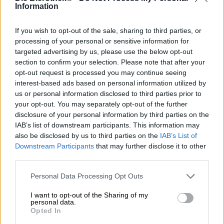
Da veri perfezionisti in fatto di birra, il team Bevog ha
Information
standard estremamente elevati per se stesso e per il
proprio lavoro. Il gusto deve essere assolutamente
If you wish to opt-out of the sale, sharing to third parties, or
armonico, rotondo ed equilibrato, la morbidezza in bocca
processing of your personal or sensitive information for
deve essere paradisiaca e la luppolatura puntuale. Gli
targeted advertising by us, please use the below opt-out
autoproclamati produttori di birra hanno già introdotto sul
section to confirm your selection. Please note that after your
mercato tutta una serie di Hazy India Pale Ale e hanno
opt-out request is processed you may continue seeing
acquisito moltissima esperienza nel processo. Hanno
interest-based ads based on personal information utilized by
verificato come le birre sono state accolte dai loro amici e
us or personal information disclosed to third parties prior to
fan, come gli sono piaciute, come si sono sviluppate in
your opt-out. You may separately opt-out of the further
determinati periodi di tempo e che sapore hanno in
disclosure of your personal information by third parties on the
abbinamento a determinati piatti. La conoscenza
combinata di tutte le birre è poi confluita nella creazione
IAB’s list of downstream participants. This information may
di Buzz, una Double Dry Hopped IPA con un piacevole 5,7
also be disclosed by us to third parties on the
IAB’s List of
vol. %.
Downstream Participants
that may further disclose it to other
third parties.
Buzz è all’altezza del suo nome dando alla lingua un
calcio potente con il primo sorso. Una miscela esplosiva di
Personal Data Processing Opt Outs
luppolo succoso, tropicale e amaro e malto morbido
conquista le papille gustative, offrendo note di mango,
I want to opt-out of the Sharing of my
personal data.
ananas, pompelmo, albicocca e pesca. La goccia fine ha
Opted In
una sensazione in bocca morbida e si distingue per
l’anidride carbonica frizzante e una base di malto stabile.