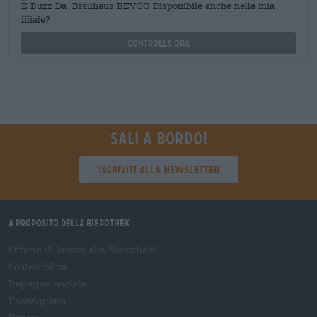
È Buzz Da Brauhaus BEVOG Disponibile anche nella mia
filiale?
Controlla ora
Sali a bordo!
'Iscriviti alla newsletter'
A proposito della Bierothek
Offerte di lavoro alla Bierothek
®
Sostenibilità
Impegno sociale
Passeggiata