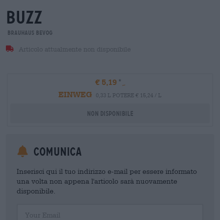
buzz
Brauhaus BEVOG
Articolo attualmente non disponibile
€ 5,19
EINWEG
0,33 L POTERE € 15,24 / L
Non disponibile
Comunica
Inserisci qui il tuo indirizzo e-mail per essere informato
una volta non appena l'articolo sarà nuovamente
disponibile.
Your Email