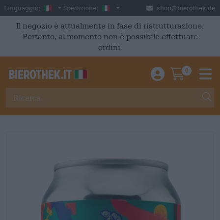
Skip to main content
Italian
Italia
Linguaggio:
Spedizione:
shop@bierothek.de
Il negozio è attualmente in fase di ristrutturazione.
Pertanto, al momento non è possibile effettuare
ordini.
0
Einloggen / An
Warenkor
M