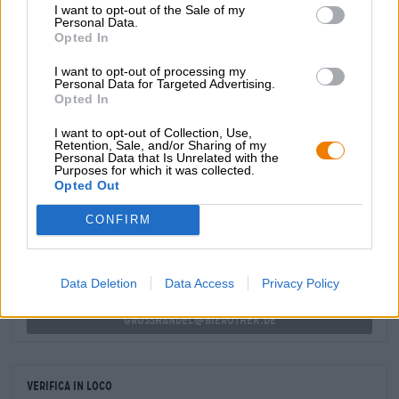
I want to opt-out of the Sale of my
Il coronamento è un finale frizzante e amaro che rimane a
Personal Data.
lungo sulla lingua.
Opted In
Saluti alle gustose birre di Bevog!
I want to opt-out of processing my
Personal Data for Targeted Advertising.
Opted In
I want to opt-out of Collection, Use,
Retention, Sale, and/or Sharing of my
Personal Data that Is Unrelated with the
Purposes for which it was collected.
CONSULENZA GRATUITA SULLA BIRRA
Opted Out
Hai domande su questa birra? Siamo qui per te.
shop@bierothek.de
CONFIRM
commercianti o ristoratori
Data Deletion
Data Access
Privacy Policy
Du willst größere Mengen günstiger einkaufen?
grosshandel@bierothek.de
Verifica in loco