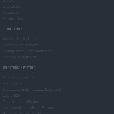
Rivista
Download
Contatto
Corporativo
Ti aiutiamo noi
Seminari sulla birra
Metodi di pagamento
Navigazione
/
Internazionale
Domande frequenti
Bierothek
- Partner
®
Clienti commerciali
Franchigia
Inclusione nella gamma Bierothek
®
B2B e B2F
Piattaforma delle accise
Accesso al rivenditore Hopnet
E-commerce per i birrifici