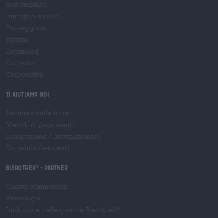
Sostenibilità
Impegno sociale
Passeggiata
Rivista
Download
Contatto
Corporativo
Ti aiutiamo noi
Seminari sulla birra
Metodi di pagamento
Navigazione
/
Internazionale
Domande frequenti
Bierothek
- Partner
®
Clienti commerciali
Franchigia
Inclusione nella gamma Bierothek
®