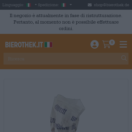
Skip to main content
Italian
Italia
Linguaggio:
Spedizione:
shop@bierothek.de
Il negozio è attualmente in fase di ristrutturazione.
Pertanto, al momento non è possibile effettuare
ordini.
0
Einloggen / An
Warenkor
M