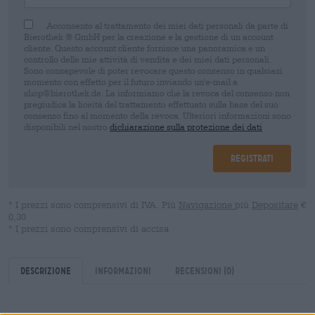
Acconsento al trattamento dei miei dati personali da parte di
Bierothek ® GmbH per la creazione e la gestione di un account
cliente. Questo account cliente fornisce una panoramica e un
controllo delle mie attività di vendita e dei miei dati personali.
Sono consapevole di poter revocare questo consenso in qualsiasi
momento con effetto per il futuro inviando un'e-mail a
shop@bierothek.de. La informiamo che la revoca del consenso non
pregiudica la liceità del trattamento effettuato sulla base del suo
consenso fino al momento della revoca. Ulteriori informazioni sono
disponibili nel nostro
dichiarazione sulla protezione dei dati
Registrati
* I prezzi sono comprensivi di IVA. Più
Navigazione
più
Depositare
€
0,30
* I prezzi sono comprensivi di accisa
Descrizione
Informazioni
Recensioni
(0)