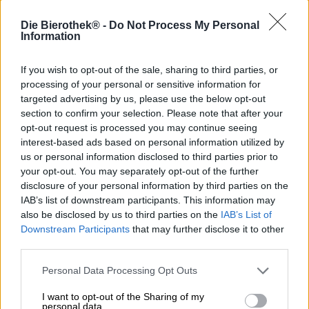
La
Granitbock
è di per sé una specialità: la birra viene
prodotta nello storico birrificio del birrificio Hofstetten e,
Die Bierothek® -
Do Not Process My Personal
una volta terminato il processo di birrificazione, viene
Information
combinata con blocchi di granito caldi. Questo passaggio
non convenzionale caramella lo zucchero naturale della
If you wish to opt-out of the sale, sharing to third parties, or
birra e conferisce alla birra una nota di caramello
processing of your personal or sensitive information for
incomparabilmente corposa e cremosa, oltre al suo
targeted advertising by us, please use the below opt-out
meraviglioso colore rosso ruggine. Poiché i birrai non
section to confirm your selection. Please note that after your
amano riposare sugli allori, hanno preso questa fantastica
opt-out request is processed you may continue seeing
creazione e l'hanno sviluppata ulteriormente in alcuni
interest-based ads based on personal information utilized by
esperimenti. Ora fanno parte della gamma un
Granit
us or personal information disclosed to third parties prior to
Eisbock
e un Granit Bock Wildbrett.
your opt-out. You may separately opt-out of the further
Quest'ultima è una variante invecchiata in botte del
disclosure of your personal information by third parties on the
classico Granitbock. Per un aroma speciale, il birrificio ha
IAB’s list of downstream participants. This information may
preso in prestito botti di legno dall'azienda vinicola
also be disclosed by us to third parties on the
IAB’s List of
italiana Sandre Vini. La scelta è caduta sulle botti di vino
Downstream Participants
that may further disclose it to other
rosso della varietà Raboso. Queste uve sono caratterizzate
third parties.
dalla loro elevata acidità e producono un vino rosso
intenso e saporito che conferisce alla botte un grande
Personal Data Processing Opt Outs
bouquet. Ma il legno non aggiunge solo note di vino
rosso al piacere della birra: oltre al suo aroma, la botte
I want to opt-out of the Sharing of my
personal data.
ospita una serie di lieviti e batteri che sottopongono la