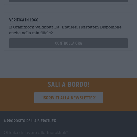
Verifica in loco
È Granitbock Wildbrett Da Brauerei Hofstetten Disponibile
anche nella mia filiale?
Controlla ora
Sali a bordo!
'Iscriviti alla newsletter'
A proposito della Bierothek
Offerte di lavoro alla Bierothek
®