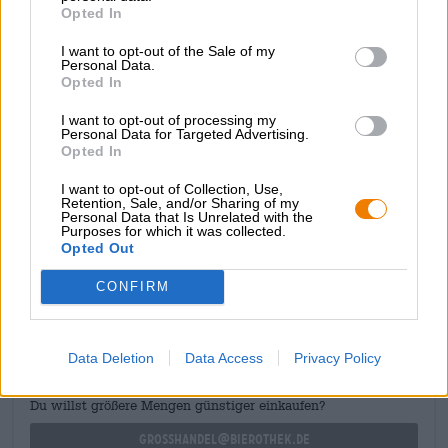
Opted In
birra a un'ulteriore fermentazione e ne sviluppano
ulteriormente il gusto. Le botti di Raboso hanno prodotto
I want to opt-out of the Sale of my
sia lieviti Brettanomyces che batteri lattici: una coppia
Personal Data.
inaspettata che conferisce alla birra un riuscito gioco di
Opted In
acidità e dolcezza.
I want to opt-out of processing my
Questa birra è ideale per essere conservata ulteriormente
Personal Data for Targeted Advertising.
Opted In
nella propria cantina.
I want to opt-out of Collection, Use,
Retention, Sale, and/or Sharing of my
Personal Data that Is Unrelated with the
Purposes for which it was collected.
Opted Out
CONSULENZA GRATUITA SULLA BIRRA
CONFIRM
Hai domande su questa birra? Siamo qui per te.
shop@bierothek.de
Data Deletion
Data Access
Privacy Policy
commercianti o ristoratori
Du willst größere Mengen günstiger einkaufen?
grosshandel@bierothek.de