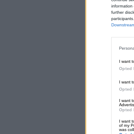
information 
further disc
participants
Downstream 
Persona
I want t
Opted 
I want t
Opted 
I want 
Advertis
Opted 
I want t
of my P
was col