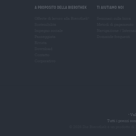
A proposito della Bierothek
Ti aiutiamo noi
Offerte di lavoro alla Bierothek
Seminari sulla birra
®
Sostenibilità
Metodi di pagamento
Impegno sociale
Navigazione
/
Interna
Passeggiata
Domande frequenti
Rivista
Download
Contatto
Corporativo
Val
*
Tutti i prezzi s
© 2026 Die Bierothek
è un prodotto di