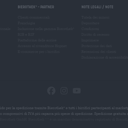
Bierothek
- Partner
Note legali / Note
®
Clienti commerciali
Tutela dei minori
Franchigia
Depositare
zionale
Inclusione nella gamma Bierothek
Condizioni
®
B2B e B2F
Diritto di recesso
Piattaforma delle accise
Imprimere
Accesso al rivenditore Hopnet
Protezione dei dati
E-commerce per i birrifici
Recensioni dei clienti
Dichiarazione di accessibilit
ido per la spedizione tramite Bierothek
e tutti i birrifici partecipanti al marke
®
ono comprensivi di IVA più caparra più spese di spedizione. Spedizione gratuita 
 Bierothek GmbH. Bierothek
è un
marchio denominativo registrato di Bierothek
®
®