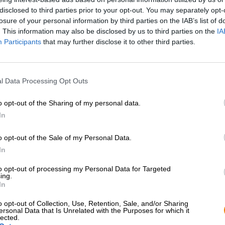
* I prezzi sono comprensivi di accisa
disclosed to third parties prior to your opt-out. You may separately opt-
losure of your personal information by third parties on the IAB’s list of
. This information may also be disclosed by us to third parties on the
IA
Descrizione
Informazioni
Recensioni
(0)
Participants
that may further disclose it to other third parties.
Da oltre 100 anni, il tradizionale birrificio olandese La
l Data Processing Opt Outs
belgi genuini. Nel sacro silenzio, la squadra produce cl
questo non significa che ogni tanto nel birrificio non ac
gamma principale, il birrificio ci fornisce regolarmente pr
o opt-out of the Sharing of my personal data.
In
Una di queste birre in edizione limitata è un omaggio a 
dalla penna di La Trappe: la Belgian Blonde nell’edizion
o opt-out of the Sale of my Personal Data.
Trappe Blonde, e porta il pluripremiato ragazzo d’oro a u
alcolico del 7,0%, questa edizione speciale offre nel bicc
In
riferimento, e anche l’elenco degli ingredienti è un po’ p
to opt-out of processing my Personal Data for Targeted
diversi non solo conferisce alla bevanda il suo meravigl
ing.
un gusto morbido, corposo e caratteristico.
In
Questa specialità color rame è sormontata da un cappello
o opt-out of Collection, Use, Retention, Sale, and/or Sharing
primo all’ultimo sorso con intensi aromi di banana matura
ersonal Data that Is Unrelated with the Purposes for which it
lected.
e luppoli delicati. L’alcol è sapientemente integrato nel 