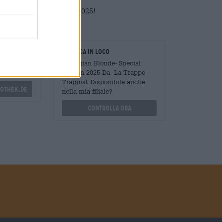
Blonde – Special Edition 2025!
oratori
Verifica in loco
Mengen
È Belgian Blonde- Special
?
Edition 2025 Da La Trappe
Trappist Disponibile anche
othek.de
nella mia filiale?
Controlla ora