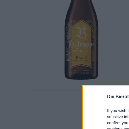
Die Biero
If you wish 
sensitive in
confirm you
continue se