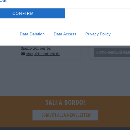
Out
Se ti piace La Trappes Blonde, adorerai la loro Belgian 
CONFIRM
CONSULENZA GRATUITA SULLA
commercianti o rist
Data Deletion
Data Access
Privacy Policy
BIRRA
Du willst größere 
günstiger einkaufen
Hai domande su questa birra?
Siamo qui per te.
grosshandel@bier
shop@bierothek.de
Sali a bordo!
'Iscriviti alla newsletter'