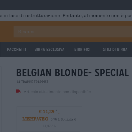
e in fase di ristrutturazione. Pertanto, al momento non è poss
Pacchetti
Birra Esclusiva
Birrifici
Stili di birra
belgian blonde- special 
30.09.2026
30.09.2
La Trappe Trappist
Articolo attualmente non disponibile
€ 11,29
MEHRWEG
0,75 L Bottiglia €
14,47 / L