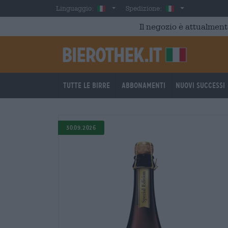
Skip to main content
Italian
Italia
Linguaggio:
Spedizione:
Il negozio è attualment
Tutte le birre
Abbonamenti
Nuovi successi
30.09.2026