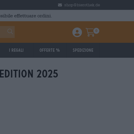
shop@bierothek.de
ibile effettuare ordini.
0
Einloggen / Anmelden
Warenkorb
I regali
Offerte %
Spedizione
edition 2025
026