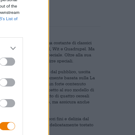
out of the
 downstream
B’s List of
 Trappe produce una gamma costante di classici
assici come Tripel, Dubbel, Wit e Quadrupel. Ma
cada qualcosa di molto speciale. Oltre alla sua
elibatezze stagionali e birre speciali.
una delle birre più amate dal pubblico, uscita
e speciale 2025, stilisticamente basata sulla La
n livello superiore. Con un forte contenuto
hiere qualcosa in più rispetto al suo modello di
iù sofisticato: un quartetto di quattro cereali
ioso colore dorato intenso, ma assicura anche
 di schiuma cremosa a pori fini e delizia dal
, lievito speziato, malto delicatamente tostato
gioco degli aromi.