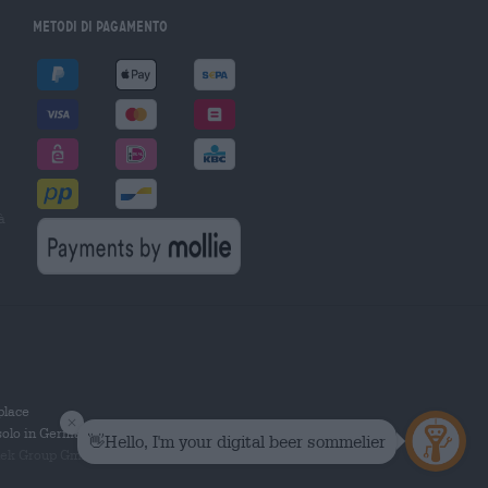
Metodi di pagamento
à
tplace
solo in Germania.
 Group GmbH. Tutti i diritti riservati.